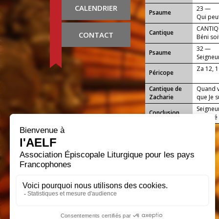
CALENDRIER
23 —
Psaume
Qui peu
pur, au
CANTIQU
Cantique
CONTACT
Béni soi
32 —
Psaume
Seigneu
en toi.
Za 12, 
Péricope
Cantique de
Quand v
Zacharie
que Je s
Seigneu
Conclusion
volonté 