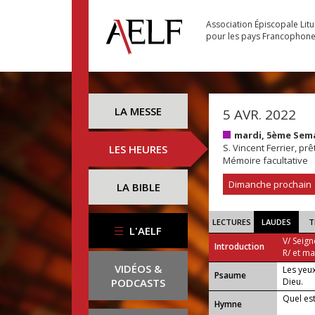
Association Épiscopale Lit
pour les pays Francophon
LA MESSE
5 AVR. 2022
mardi, 5ème Sem
S. Vincent Ferrier, prê
LES HEURES
Mémoire facultative
Dimanche prochain
LA BIBLE
LECTURES
LAUDES
T
L'AELF
V/ Seign
Introduction
R/ et m
VIDÉOS &
Les yeux
Psaume
PODCASTS
Dieu.
Quel es
Hymne