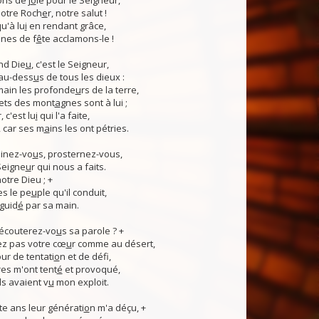
ns de j
o
ie pour le Seigneur,
otre Roch
e
r, notre salut !
u'à lu
i
en rendant grâce,
nes de f
ê
te acclamons-le !
nd Die
u
, c'est le Seigneur,
 au-dess
u
s de tous les dieux :
 main les profonde
u
rs de la terre,
ets des mont
a
gnes sont à lui ;
, c'est lu
i
qui l'a faite,
, car ses m
a
ins les ont pétries.
linez-vo
u
s, prosternez-vous,
Seigne
u
r qui nous a faits.
notre Dieu ; +
s le pe
u
ple qu'il conduit,
guid
é
par sa main.
 écouterez-vo
u
s sa parole ? +
z pas votre cœ
u
r comme au désert,
r de tentati
o
n et de défi,
es m'ont tent
é
et provoqué,
ls avaient v
u
mon exploit.
e ans leur générati
o
n m'a déçu, +