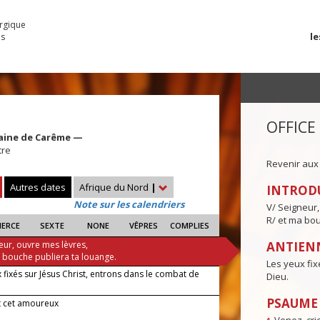
urgique
le
es
OFFICE
aine de Carême —
tre
Revenir aux
Autres dates
Afrique du Nord
|
INTROD
Note sur les calendriers
V/ Seigneur,
R/ et ma bou
IERCE
SEXTE
NONE
VÊPRES
COMPLIES
eur, ouvre mes lèvres,
ANTIENN
a bouche publiera ta louange.
Les yeux fix
 fixés sur Jésus Christ, entrons dans le combat de
Dieu.
PSAUME I
t cet amoureux