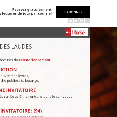
Recevez gratuitement
S'ABONNER
s lectures du jour par courriel
API
LECTURE
A+
CONFORT
 DES LAUDES
 lectures du
calendrier romain
.
UCTION
 ouvre mes lèvres,
che publiera ta louange.
E INVITATOIRE
és sur Jésus Christ, entrons dans le combat de
NVITATOIRE : (94)