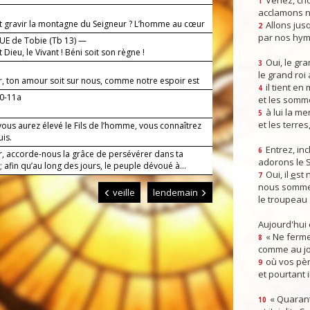
Venez, crio
1
acclamons n
t gravir la montagne du Seigneur ? L’homme au cœur
Allons jusq
2
x mains innocentes.
par nos hym
E de Tobie (Tb 13) —
t Dieu, le Vivant ! Béni soit son règne !
Oui, le gra
3
le grand roi
r, ton amour soit sur nous, comme notre espoir est
il tient en
4
10-11a
et les somm
à lui la mer
5
et les terres
ous aurez élevé le Fils de l’homme, vous connaîtrez
uis.
Entrez, inc
6
r, accorde-nous la grâce de persévérer dans ta
adorons le 
; afin qu’au long des jours, le peuple dévoué à...
Oui, il
e
st 
7
nous somme
veille
lendemain
le troupeau 
Aujourd'hui
« Ne ferme
8
comme au jou
où vos pèr
9
et pourtant i
« Quarant
10