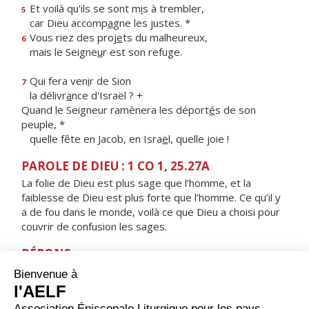
Et voilà qu'ils se sont m
i
s à trembler,
5
car Dieu accomp
a
gne les justes. *
Vous riez des proj
e
ts du malheureux,
6
mais le Seigne
u
r est son refuge.
Qui fera ven
i
r de Sion
7
la délivr
a
nce d'Israël ? +
Quand le Seigneur ramènera les déport
é
s de son
peuple, *
quelle fête en Jacob, en Isra
ë
l, quelle joie !
PAROLE DE DIEU : 1 CO 1, 25.27A
La folie de Dieu est plus sage que l’homme, et la
faiblesse de Dieu est plus forte que l’homme. Ce qu’il y
a de fou dans le monde, voilà ce que Dieu a choisi pour
couvrir de confusion les sages.
RÉPONS
V/ Le sacrifice qui plaît à Dieu, c'est un esprit brisé :
ne repousse pas, mon Dieu, un cœur brisé, broyé.