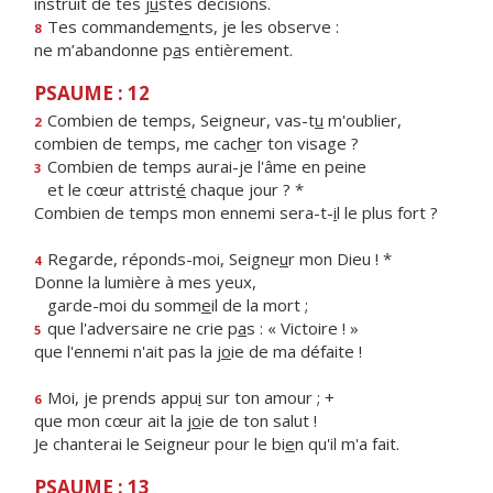
instruit de tes j
u
stes décisions.
Tes commandem
e
nts, je les observe :
8
ne m’abandonne p
a
s entièrement.
PSAUME : 12
Combien de temps, Seigneur, vas-t
u
m'oublier,
2
combien de temps, me cach
e
r ton visage ?
Combien de temps aurai-je l'âme en peine
3
et le cœur attrist
é
chaque jour ? *
Combien de temps mon ennemi sera-t-
i
l le plus fort ?
Regarde, réponds-moi, Seigne
u
r mon Dieu ! *
4
Donne la lumière à mes yeux,
garde-moi du somm
e
il de la mort ;
que l'adversaire ne crie p
a
s : « Victoire ! »
5
que l'ennemi n'ait pas la j
o
ie de ma défaite !
Moi, je prends appu
i
sur ton amour ; +
6
que mon cœur ait la j
o
ie de ton salut !
Je chanterai le Seigneur pour le bi
e
n qu'il m'a fait.
PSAUME : 13