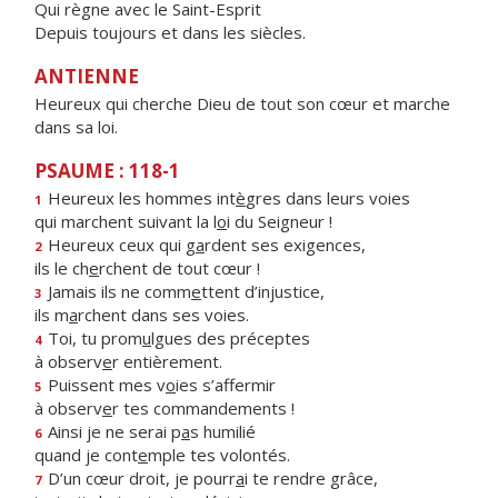
Qui règne avec le Saint-Esprit
Depuis toujours et dans les siècles.
ANTIENNE
Heureux qui cherche Dieu de tout son cœur et marche
dans sa loi.
PSAUME : 118-1
Heureux les hommes int
è
gres dans leurs voies
1
qui marchent suivant la l
o
i du Seigneur !
Heureux ceux qui g
a
rdent ses exigences,
2
ils le ch
e
rchent de tout cœur !
Jamais ils ne comm
e
ttent d’injustice,
3
ils m
a
rchent dans ses voies.
Toi, tu prom
u
lgues des préceptes
4
à observ
e
r entièrement.
Puissent mes v
o
ies s’affermir
5
à observ
e
r tes commandements !
Ainsi je ne serai p
a
s humilié
6
quand je cont
e
mple tes volontés.
D’un cœur droit, je pourr
a
i te rendre grâce,
7