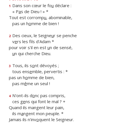
Dans son cœur le fo
u
déclare :
1
« P
a
s de Dieu ! » *
Tout est corromp
u
, abominable,
pas un h
o
mme de bien !
Des cieux, le Seigne
u
r se penche
2
v
e
rs les fils d'Adam *
pour voir s'il en est
u
n de sensé,
u
n qui cherche Dieu.
Tous, ils s
o
nt dévoyés ;
3
tous ens
e
mble, pervertis : *
pas un h
o
mme de bien,
pas m
ê
me un seul !
N'ont-ils d
o
nc pas compris,
4
ces g
e
ns qui font le mal ? +
Quand ils mangent leur pain,
ils m
a
ngent mon peuple. *
Jamais ils n'inv
o
quent le Seigneur.