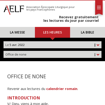
L'AELF
S'abonner
Association Épiscopale Liturgique
pour
les pays Francophones
Calendrier
Recevez gratuitement
Contact
les lectures du jour par courriel
LA MESSE
LES HEURES
LA BIBLE
Le
5 avr. 2022
|
Office de none
|
OFFICE DE NONE
Revenir aux lectures du
calendrier romain
.
INTRODUCTION
V/ Dieu, viens à mon aide,