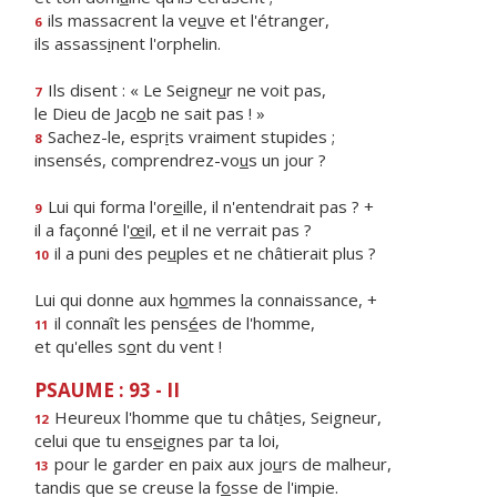
ils massacrent la ve
u
ve et l'étranger,
6
ils assass
i
nent l'orphelin.
Ils disent : « Le Seigne
u
r ne voit pas,
7
le Dieu de Jac
o
b ne sait pas ! »
Sachez-le, espr
i
ts vraiment stupides ;
8
insensés, comprendrez-vo
u
s un jour ?
Lui qui forma l'or
e
ille, il n'entendrait pas ? +
9
il a façonné l'
œ
il, et il ne verrait pas ?
il a puni des pe
u
ples et ne châtierait plus ?
10
Lui qui donne aux h
o
mmes la connaissance, +
il connaît les pens
é
es de l'homme,
11
et qu'elles s
o
nt du vent !
PSAUME : 93 - II
Heureux l'homme que tu chât
i
es, Seigneur,
12
celui que tu ens
e
ignes par ta loi,
pour le garder en paix aux jo
u
rs de malheur,
13
tandis que se creuse la f
o
sse de l'impie.