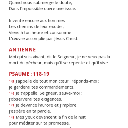
Quand nous submerge le doute,
Dans l'impossible ouvre une issue.
Invente encore aux hommes
Les chemins de leur exode ;
Viens à ton heure et consomme
L'œuvre accomplie par Jésus Christ.
ANTIENNE
Moi qui suis vivant, dit le Seigneur, je ne veux pas la
mort du pécheur, mais qu'il se repente et qu'il vive.
PSAUME : 118-19
J’appelle de tout mon cœ
u
r : réponds-moi ;
145
je garder
a
i tes commandements.
Je t’appelle, Seigne
u
r, sauve-moi ;
146
j’observer
a
i tes exigences.
Je devance l’aur
o
re et j’implore :
147
j’esp
è
re en ta parole.
Mes yeux devancent la f
n de la nuit
148
pour médit
e
r sur ta promesse.