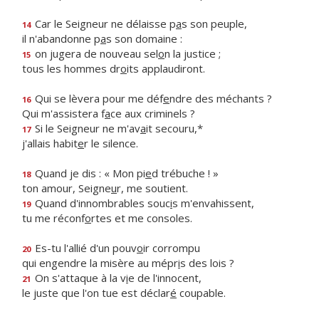
Car le Seigneur ne délaisse p
a
s son peuple,
14
il n'abandonne p
a
s son domaine :
on jugera de nouveau sel
o
n la justice ;
15
tous les hommes dr
o
its applaudiront.
Qui se lèvera pour me déf
e
ndre des méchants ?
16
Qui m'assistera f
a
ce aux criminels ?
Si le Seigneur ne m'av
a
it secouru,*
17
j'allais habit
e
r le silence.
Quand je dis : « Mon pi
e
d trébuche ! »
18
ton amour, Seigne
u
r, me soutient.
Quand d'innombrables souc
i
s m'envahissent,
19
tu me réconf
o
rtes et me consoles.
Es-tu l'allié d'un pouv
o
ir corrompu
20
qui engendre la misère au mépr
i
s des lois ?
On s'attaque à la v
i
e de l'innocent,
21
le juste que l'on tue est déclar
é
coupable.