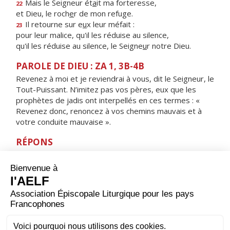
Mais le Seigneur ét
a
it ma forteresse,
22
et Dieu, le roch
e
r de mon refuge.
Il retourne sur e
u
x leur méfait :
23
pour leur malice, qu'il les réduise au silence,
qu'il les réduise au silence, le Seigne
u
r notre Dieu.
PAROLE DE DIEU : ZA 1, 3B-4B
Revenez à moi et je reviendrai à vous, dit le Seigneur, le
Tout-Puissant. N’imitez pas vos pères, eux que les
prophètes de jadis ont interpellés en ces termes : «
Revenez donc, renoncez à vos chemins mauvais et à
votre conduite mauvaise ».
RÉPONS
V/ Détourne ta face de mes fautes,
enlève tous mes péchés.
ORAISON
Accorde-nous, Seigneur, de savoir commencer
saintement, par une journée de jeûne, notre
entraînement au combat spirituel : que nos privations