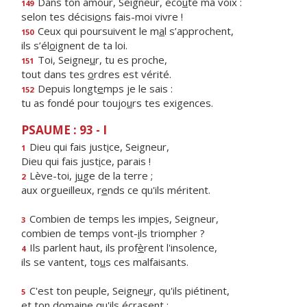
Dans ton amour, Seigneur, éco
u
te ma voix :
149
selon tes décisi
o
ns fais-moi vivre !
Ceux qui poursuivent le m
a
l s’approchent,
150
ils s’él
o
ignent de ta loi.
Toi, Seigne
u
r, tu es proche,
151
tout dans tes
o
rdres est vérité.
Depuis longt
e
mps je le sais :
152
tu as fondé pour toujo
u
rs tes exigences.
PSAUME : 93 - I
Dieu qui fais just
i
ce, Seigneur,
1
Dieu qui fais just
i
ce, parais !
Lève-toi, j
u
ge de la terre ;
2
aux orgueilleux, r
e
nds ce qu'ils méritent.
Combien de temps les imp
i
es, Seigneur,
3
combien de temps vont-
i
ls triompher ?
Ils parlent haut, ils prof
è
rent l'insolence,
4
ils se vantent, to
u
s ces malfaisants.
C'est ton peuple, Seigne
u
r, qu'ils piétinent,
5
et ton dom
a
ine qu'ils écrasent ;