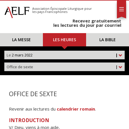
L'AELF
S'abonner
Association Épiscopale Liturgique
pour
les pays Francophones
Calendrier
Recevez gratuitement
Contact
les lectures du jour par courriel
LA MESSE
LES HEURES
LA BIBLE
Le
2 mars 2022
|
Office de sexte
|
OFFICE DE SEXTE
Revenir aux lectures du
calendrier romain
.
INTRODUCTION
V/ Dieu, viens à mon aide,