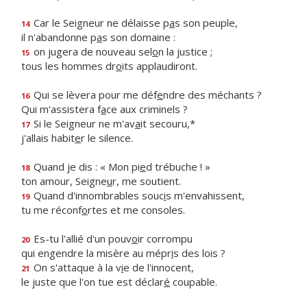
Car le Seigneur ne délaisse p
a
s son peuple,
14
il n'abandonne p
a
s son domaine :
on jugera de nouveau sel
o
n la justice ;
15
tous les hommes dr
o
its applaudiront.
Qui se lèvera pour me déf
e
ndre des méchants ?
16
Qui m'assistera f
a
ce aux criminels ?
Si le Seigneur ne m'av
a
it secouru,*
17
j'allais habit
e
r le silence.
Quand je dis : « Mon pi
e
d trébuche ! »
18
ton amour, Seigne
u
r, me soutient.
Quand d'innombrables souc
i
s m'envahissent,
19
tu me réconf
o
rtes et me consoles.
Es-tu l'allié d'un pouv
o
ir corrompu
20
qui engendre la misère au mépr
i
s des lois ?
On s'attaque à la v
i
e de l'innocent,
21
le juste que l'on tue est déclar
é
coupable.