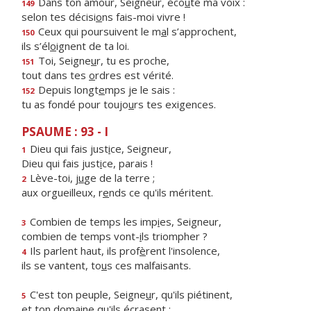
Dans ton amour, Seigneur, éco
u
te ma voix :
149
selon tes décisi
o
ns fais-moi vivre !
Ceux qui poursuivent le m
a
l s’approchent,
150
ils s’él
o
ignent de ta loi.
Toi, Seigne
u
r, tu es proche,
151
tout dans tes
o
rdres est vérité.
Depuis longt
e
mps je le sais :
152
tu as fondé pour toujo
u
rs tes exigences.
PSAUME : 93 - I
Dieu qui fais just
i
ce, Seigneur,
1
Dieu qui fais just
i
ce, parais !
Lève-toi, j
u
ge de la terre ;
2
aux orgueilleux, r
e
nds ce qu'ils méritent.
Combien de temps les imp
i
es, Seigneur,
3
combien de temps vont-
i
ls triompher ?
Ils parlent haut, ils prof
è
rent l'insolence,
4
ils se vantent, to
u
s ces malfaisants.
C'est ton peuple, Seigne
u
r, qu'ils piétinent,
5
et ton dom
a
ine qu'ils écrasent ;