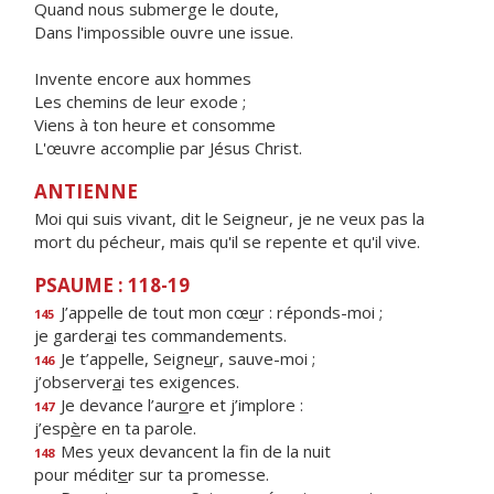
Quand nous submerge le doute,
Dans l'impossible ouvre une issue.
Invente encore aux hommes
Les chemins de leur exode ;
Viens à ton heure et consomme
L'œuvre accomplie par Jésus Christ.
ANTIENNE
Moi qui suis vivant, dit le Seigneur, je ne veux pas la
mort du pécheur, mais qu'il se repente et qu'il vive.
PSAUME : 118-19
J’appelle de tout mon cœ
u
r : réponds-moi ;
145
je garder
a
i tes commandements.
Je t’appelle, Seigne
u
r, sauve-moi ;
146
j’observer
a
i tes exigences.
Je devance l’aur
o
re et j’implore :
147
j’esp
è
re en ta parole.
Mes yeux devancent la f
n de la nuit
148
pour médit
e
r sur ta promesse.