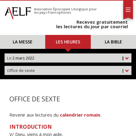
L'AELF
S'abonner
Association Épiscopale Liturgique
pour
les pays Francophones
Calendrier
Recevez gratuitement
Contact
les lectures du jour par courriel
LA MESSE
LES HEURES
LA BIBLE
Le
2 mars 2022
|
Office de sexte
|
OFFICE DE SEXTE
Revenir aux lectures du
calendrier romain
.
INTRODUCTION
V/ Dieu, viens à mon aide,