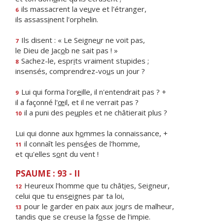
ils massacrent la ve
u
ve et l'étranger,
6
ils assass
i
nent l'orphelin.
Ils disent : « Le Seigne
u
r ne voit pas,
7
le Dieu de Jac
o
b ne sait pas ! »
Sachez-le, espr
i
ts vraiment stupides ;
8
insensés, comprendrez-vo
u
s un jour ?
Lui qui forma l'or
e
ille, il n'entendrait pas ? +
9
il a façonné l'
œ
il, et il ne verrait pas ?
il a puni des pe
u
ples et ne châtierait plus ?
10
Lui qui donne aux h
o
mmes la connaissance, +
il connaît les pens
é
es de l'homme,
11
et qu'elles s
o
nt du vent !
PSAUME : 93 - II
Heureux l'homme que tu chât
i
es, Seigneur,
12
celui que tu ens
e
ignes par ta loi,
pour le garder en paix aux jo
u
rs de malheur,
13
tandis que se creuse la f
o
sse de l'impie.