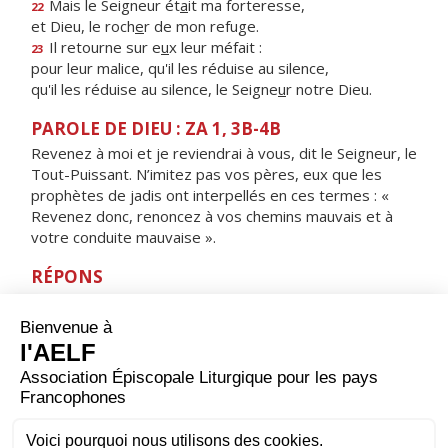
Mais le Seigneur ét
a
it ma forteresse,
22
et Dieu, le roch
e
r de mon refuge.
Il retourne sur e
u
x leur méfait :
23
pour leur malice, qu'il les réduise au silence,
qu'il les réduise au silence, le Seigne
u
r notre Dieu.
PAROLE DE DIEU : ZA 1, 3B-4B
Revenez à moi et je reviendrai à vous, dit le Seigneur, le
Tout-Puissant. N’imitez pas vos pères, eux que les
prophètes de jadis ont interpellés en ces termes : «
Revenez donc, renoncez à vos chemins mauvais et à
votre conduite mauvaise ».
RÉPONS
V/ Détourne ta face de mes fautes,
enlève tous mes péchés.
ORAISON
Accorde-nous, Seigneur, de savoir commencer
saintement, par une journée de jeûne, notre
entraînement au combat spirituel : que nos privations