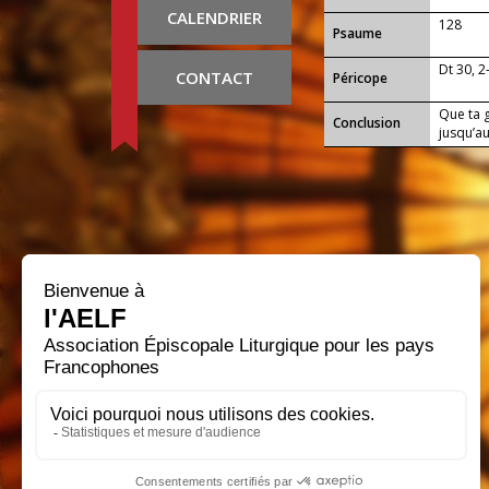
CALENDRIER
128
Psaume
Dt 30, 2
CONTACT
Péricope
Que ta g
Conclusion
jusqu’au
source e