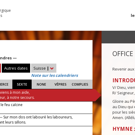
urgique
le
es
OFFICE
cendres —
Autres dates
Suisse
|
Revenir aux
Note sur les calendriers
INTROD
IERCE
SEXTE
NONE
VÊPRES
COMPLIES
V/ Dieu, vie
 viens à mon aide,
R/ Seigneur,
eur, à notre secours.
Gloire au Pèr
e feu calcine
au Dieu qui e
pour les siè
— Sur mon dos ont labouré les laboureurs,
Amen. (Allélu
nt leurs sillons.
HYMNE :