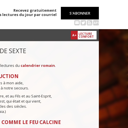
Recevez gratuitement
S'ABONNER
s lectures du jour par courriel
API
LECTURE
A+
CONFORT
 DE SEXTE
 lectures du
calendrier romain
.
UCTION
ns à mon aide,
 à notre secours.
e, et au Fils et au Saint-Esprit,
st, qui était et qui vient,
cles des siècles.
ia.)
 COMME LE FEU CALCINE