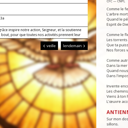
CFC — CNPL
Comme le fe
L'arbre mort
-3a
Quand le pé
Esprit de Die
râce inspire notre action, Seigneur, et la soutienne
Comme le fl
 bout, pour que toutes nos activités prennent leur
n toi et reçoivent de toi leur achèvement.
Les torrents 
Que ta puis
veille
lendemain
Nos forces v
Comme autre
Dans la mer 
Quand nous 
Dans l'impos
Invente en
Les chemins 
Viens à ton
L'œuvre acco
ANTIEN
Sur mon dos 
sillons.