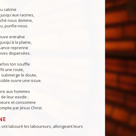
u calcine
 jusqu'aux racines,
ché nous domine,
u, purifie-nous.
euve entraîne
jusqu'à la plaine,
sance reprenne
ives dispersées.
fois ton souffle
fit une route,
submerge le doute,
sible ouvre une issue.
core aux hommes
de leur exode ;
 heure et consomme
mplie par Jésus Christ.
NE
ont labouré les laboureurs, allongeant leurs