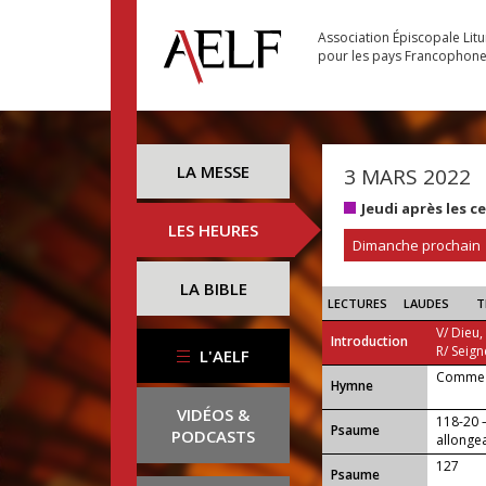
Association Épiscopale Lit
pour les pays Francophon
LA MESSE
3 MARS 2022
Jeudi après les 
LES HEURES
Dimanche prochain
LA BIBLE
LECTURES
LAUDES
T
V/ Dieu,
Introduction
R/ Seign
L'AELF
Comme l
...
Hymne
VIDÉOS &
118-20 
Psaume
PODCASTS
allongea
127
Psaume