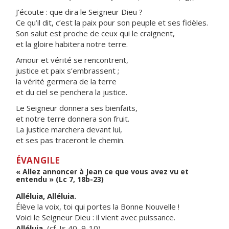
J’écoute : que dira le Seigneur Dieu ?
Ce qu’il dit, c’est la paix pour son peuple et ses fidèles.
Son salut est proche de ceux qui le craignent,
et la gloire habitera notre terre.
Amour et vérité se rencontrent,
justice et paix s’embrassent ;
la vérité germera de la terre
et du ciel se penchera la justice.
Le Seigneur donnera ses bienfaits,
et notre terre donnera son fruit.
La justice marchera devant lui,
et ses pas traceront le chemin.
ÉVANGILE
« Allez annoncer à Jean ce que vous avez vu et
entendu » (Lc 7, 18b-23)
Alléluia, Alléluia.
Élève la voix, toi qui portes la Bonne Nouvelle !
Voici le Seigneur Dieu : il vient avec puissance.
Alléluia.
(cf. Is 40, 9-10)