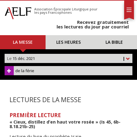
L'AELF
S'abonner
Association Épiscopale Liturgique
pour
les pays Francophones
Calendrier
Recevez gratuitement
Contact
les lectures du jour par courriel
LA MESSE
LES HEURES
LA BIBLE
Le
15 déc. 2021
|
de la férie
LECTURES DE LA MESSE
PREMIÈRE LECTURE
« Cieux, distillez d’en haut votre rosée » (Is 45, 6b-
8.18.21b-25)
Lecture du livre du prophète Isaïe