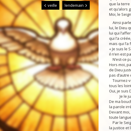
que la terre 
veille
lendemain
et qu’alors g
Moi, le Seign
Ainsi parle 
lui, le Dieu q
lui qui l’affer
qui l’a créé
mais qui l’a
« Je suis le 
il n’en est p
N’est-ce pas
Hors moi, pa
de Dieu just
pas d’autre 
Tournez-vou
tous les loin
Oui, je suis D
Je le jure
De ma bouche
la parole ir
Devant moi, 
toute langue
Par le Seign
la justice et 