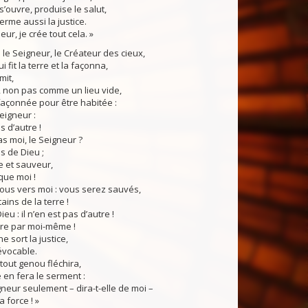
s’ouvre, produise le salut,
erme aussi la justice.
eur, je crée tout cela. »
le Seigneur, le Créateur des cieux,
ui fit la terre et la façonna,
mit,
e, non pas comme un lieu vide,
 façonnée pour être habitée :
Seigneur :
as d’autre !
 moi, le Seigneur ?
s de Dieu ;
e et sauveur,
que moi !
s vers moi : vous serez sauvés,
tains de la terre !
ieu : il n’en est pas d’autre !
 par moi-même !
 sort la justice,
révocable.
tout genou fléchira,
 en fera le serment :
eur seulement – dira-t-elle de moi –
la force ! »