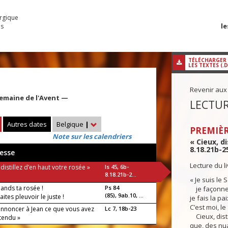
urgique
le
es
TÉLÉCHARGER
LES TEXTES (.
Revenir aux
emaine de l'Avent —
LECTUR
Autres dates
Belgique
|
PREMIÈR
Note sur les calendriers
« Cieux, di
8.18.21b-2
esse
Lecture du l
 distillez d’en haut votre rosée »
Is 45, 6b-
8.18.21b-2...
« Je suis le 
pands ta rosée !
Ps 84
je façonne l
(85), 9ab.10, ...
aites pleuvoir le juste !
je fais la pa
C’est moi, le
 annoncer à Jean ce que vous avez
Lc 7, 18b-23
Cieux, disti
ntendu »
que, des nua