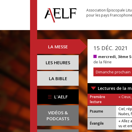
Association Épiscopale Lit
pour les pays Francophon
LA MESSE
15 DÉC. 2021
mercredi, 3ème S
de la férie
LES HEURES
Dimanche prochain
LA BIBLE
Lectures de la m
L'AELF
Première
« Cieux,
lecture
Ciel, ré
Psaume
VIDÉOS &
Nuées, f
PODCASTS
« Allez
Évangile
vu et e