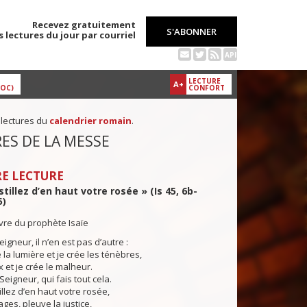
Recevez gratuitement
S'ABONNER
s lectures du jour par courriel
API
LECTURE
A+
DOC)
CONFORT
 lectures du
calendrier romain
.
ES DE LA MESSE
E LECTURE
stillez d’en haut votre rosée » (Is 45, 6b-
5)
ivre du prophète Isaïe
Seigneur, il n’en est pas d’autre :
a lumière et je crée les ténèbres,
ix et je crée le malheur.
 Seigneur, qui fais tout cela.
llez d’en haut votre rosée,
ges, pleuve la justice,