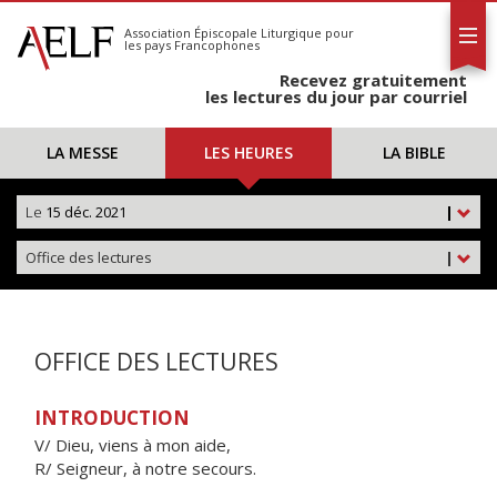
L'AELF
S'abonner
Association Épiscopale Liturgique
pour
les pays Francophones
Calendrier
Recevez gratuitement
Contact
les lectures du jour par courriel
LA MESSE
LES HEURES
LA BIBLE
Le
15 déc. 2021
|
Office des lectures
|
OFFICE DES LECTURES
INTRODUCTION
V/ Dieu, viens à mon aide,
R/ Seigneur, à notre secours.