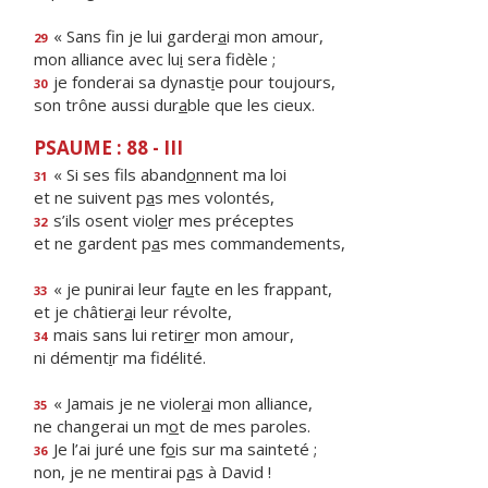
« Sans fin je lui garder
a
i mon amour,
29
mon alliance avec lu
i
sera fidèle ;
je fonderai sa dynast
i
e pour toujours,
30
son trône aussi dur
a
ble que les cieux.
PSAUME : 88 - III
« Si ses fils aband
o
nnent ma loi
31
et ne suivent p
a
s mes volontés,
s’ils osent viol
e
r mes préceptes
32
et ne gardent p
a
s mes commandements,
« je punirai leur fa
u
te en les frappant,
33
et je châtier
a
i leur révolte,
mais sans lui retir
e
r mon amour,
34
ni dément
i
r ma fidélité.
« Jamais je ne violer
a
i mon alliance,
35
ne changerai un m
o
t de mes paroles.
Je l’ai juré une f
o
is sur ma sainteté ;
36
non, je ne mentirai p
a
s à David !