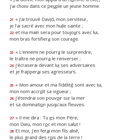
j’ai choisi dans ce pe
u
ple un jeune homme.
« J’ai trouvé Dav
i
d, mon serviteur,
21
je l’ai sacré avec mon hu
i
le sainte ;
et ma main sera pour toujo
u
rs avec lui,
22
mon bras fortifier
a
son courage.
« L’ennemi ne pourr
a
le surprendre,
23
le traître ne pourr
a
le renverser ;
j’écraserai devant lu
i
ses adversaires
24
et je frapper
a
i ses agresseurs.
« Mon amour et ma fidélit
é
sont avec lui,
25
mon nom accr
o
ît sa vigueur ;
j’étendrai son pouv
o
ir sur la mer
26
et sa dominati
o
n jusqu’aux fleuves.
« Il me dira : Tu
e
s mon Père,
27
mon Dieu, mon r
o
c et mon salut !
Et moi, j’en fer
a
i mon fils aîné,
28
le plus grand des r
o
is de la terre !