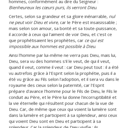
hommes, conformément au dire du Seigneur :
Bienheureux les cœurs purs, ils verront Dieu
.
Certes, selon sa grandeur et sa gloire inénarrable,
nul
ne peut voir Dieu et vivre
, car le Père est insaisissable ;
mais selon son amour, sa bonté et sa toute-puissance,
il accorde à ceux qui l'aiment de voir Dieu, et c'est ce
que prophétisaient les prophètes, car
ce qui est
impossible aux hommes est possible à Dieu
.
Ainsi l'homme par lui-même ne verra pas Dieu, mais lui,
Dieu, sera vu des hommes s'il le veut, de qui il veut,
quand il veut, comme il veut : car Dieu peut tout : il a été
vu autrefois grâce à l'Esprit selon la prophétie, puis il a
été vu grâce au Fils selon l'adoption, et il sera vu dans le
royaume des cieux selon la paternité, car l'Esprit
prépare d'avance l'homme pour le Fils de Dieu, le Fils le
conduit au Père, et le Père lui donne l'incorruptibilité et
la vie éternelle qui résultent pour chacun de la vue de
Dieu. Car, de même que ceux qui voient la lumière sont
dans la lumière et participent à sa splendeur, ainsi ceux
qui voient Dieu sont en Dieu et participent à sa
splendeur. Car la splendeur de Dieu vivifie : ils