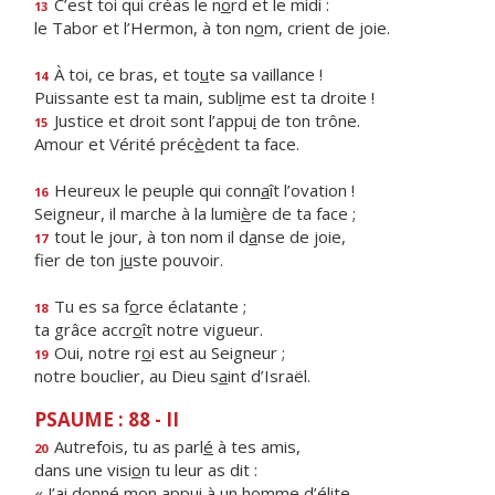
C’est toi qui créas le n
o
rd et le midi :
13
le Tabor et l’Hermon, à ton n
o
m, crient de joie.
À toi, ce bras, et to
u
te sa vaillance !
14
Puissante est ta main, subl
i
me est ta droite !
Justice et droit sont l’appu
i
de ton trône.
15
Amour et Vérité préc
è
dent ta face.
Heureux le peuple qui conn
a
ît l’ovation !
16
Seigneur, il marche à la lumi
è
re de ta face ;
tout le jour, à ton nom il d
a
nse de joie,
17
fier de ton j
u
ste pouvoir.
Tu es sa f
o
rce éclatante ;
18
ta grâce accr
o
ît notre vigueur.
Oui, notre r
o
i est au Seigneur ;
19
notre bouclier, au Dieu s
a
int d’Israël.
PSAUME : 88 - II
Autrefois, tu as parl
é
à tes amis,
20
dans une visi
o
n tu leur as dit :
« J’ai donné mon appui à un h
o
mme d’élite,