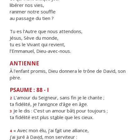
libérer nos vies,
ranimer notre souffle
au passage du tien ?
Tu es l’Autre que nous attendons,
Jésus, Sève du monde,
tu es le Vivant qui revient,
l’Emmanuel, Dieu-avec-nous.
ANTIENNE
À l'enfant promis, Dieu donnera le trône de David, son
père.
PSAUME : 88 - I
L’amour du Seigneur, sans f
n je le chante ;
2
ta fidélité, je l’ann
o
nce d’âge en âge.
Je le dis : C’est un amour bât
i
pour toujours ;
3
ta fidélité est plus st
a
ble que les cieux.
« Avec mon élu, j’ai f
a
it une alliance,
4
j’ai juré à Dav
i
d, mon serviteur :