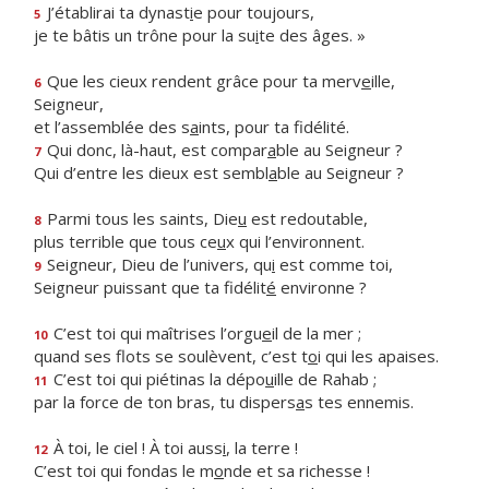
J’établirai ta dynast
i
e pour toujours,
5
je te bâtis un trône pour la su
i
te des âges. »
Que les cieux rendent grâce pour ta merv
e
ille,
6
Seigneur,
et l’assemblée des s
a
ints, pour ta fidélité.
Qui donc, là-haut, est compar
a
ble au Seigneur ?
7
Qui d’entre les dieux est sembl
a
ble au Seigneur ?
Parmi tous les saints, Die
u
est redoutable,
8
plus terrible que tous ce
u
x qui l’environnent.
Seigneur, Dieu de l’univers, qu
i
est comme toi,
9
Seigneur puissant que ta fidélit
é
environne ?
C’est toi qui maîtrises l’orgu
e
il de la mer ;
10
quand ses flots se soulèvent, c’est t
o
i qui les apaises.
C’est toi qui piétinas la dépo
u
ille de Rahab ;
11
par la force de ton bras, tu dispers
a
s tes ennemis.
À toi, le ciel ! À toi auss
i
, la terre !
12
C’est toi qui fondas le m
o
nde et sa richesse !