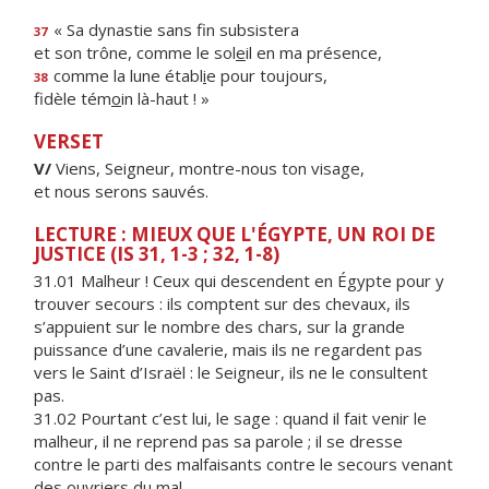
« Sa dynastie sans f
n subsistera
37
et son trône, comme le sol
e
il en ma présence,
comme la lune établ
i
e pour toujours,
38
fidèle tém
o
in là-haut ! »
VERSET
V/
Viens, Seigneur, montre-nous ton visage,
et nous serons sauvés.
LECTURE : MIEUX QUE L'ÉGYPTE, UN ROI DE
JUSTICE (IS 31, 1-3 ; 32, 1-8)
31.01 Malheur ! Ceux qui descendent en Égypte pour y
trouver secours : ils comptent sur des chevaux, ils
s’appuient sur le nombre des chars, sur la grande
puissance d’une cavalerie, mais ils ne regardent pas
vers le Saint d’Israël : le Seigneur, ils ne le consultent
pas.
31.02 Pourtant c’est lui, le sage : quand il fait venir le
malheur, il ne reprend pas sa parole ; il se dresse
contre le parti des malfaisants contre le secours venant
des ouvriers du mal.