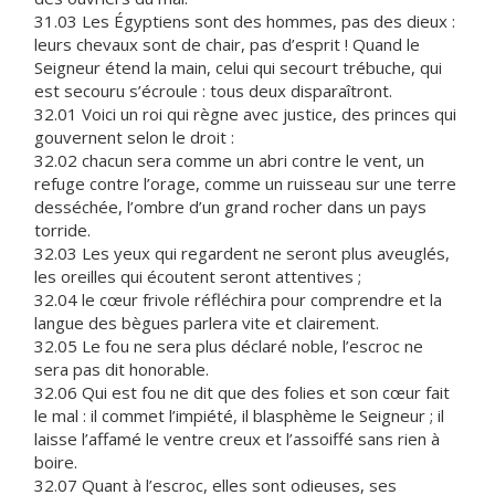
31.03 Les Égyptiens sont des hommes, pas des dieux :
leurs chevaux sont de chair, pas d’esprit ! Quand le
Seigneur étend la main, celui qui secourt trébuche, qui
est secouru s’écroule : tous deux disparaîtront.
32.01 Voici un roi qui règne avec justice, des princes qui
gouvernent selon le droit :
32.02 chacun sera comme un abri contre le vent, un
refuge contre l’orage, comme un ruisseau sur une terre
desséchée, l’ombre d’un grand rocher dans un pays
torride.
32.03 Les yeux qui regardent ne seront plus aveuglés,
les oreilles qui écoutent seront attentives ;
32.04 le cœur frivole réfléchira pour comprendre et la
langue des bègues parlera vite et clairement.
32.05 Le fou ne sera plus déclaré noble, l’escroc ne
sera pas dit honorable.
32.06 Qui est fou ne dit que des folies et son cœur fait
le mal : il commet l’impiété, il blasphème le Seigneur ; il
laisse l’affamé le ventre creux et l’assoiffé sans rien à
boire.
32.07 Quant à l’escroc, elles sont odieuses, ses