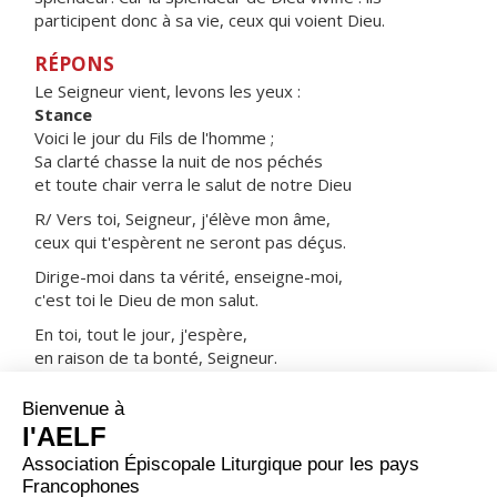
participent donc à sa vie, ceux qui voient Dieu.
RÉPONS
Le Seigneur vient, levons les yeux :
Stance
Voici le jour du Fils de l'homme ;
Sa clarté chasse la nuit de nos péchés
et toute chair verra le salut de notre Dieu
R/ Vers toi, Seigneur, j'élève mon âme,
ceux qui t'espèrent ne seront pas déçus.
Dirige-moi dans ta vérité, enseigne-moi,
c'est toi le Dieu de mon salut.
En toi, tout le jour, j'espère,
en raison de ta bonté, Seigneur.
Souviens-toi de ta tendresse, Seigneur,
de ton amour, car ils sont de toujours.
ORAISON
Nous t’en prions, Dieu tout-puissant, que les fêtes