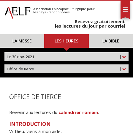
L'AELF
S'abonner
Association Épiscopale Liturgique
pour
les pays Francophones
Calendrier
Recevez gratuitement
Contact
les lectures du jour par courriel
LA MESSE
LES HEURES
LA BIBLE
Le
30 nov. 2021
|
Office de tierce
|
OFFICE DE TIERCE
Revenir aux lectures du
calendrier romain
.
INTRODUCTION
V/ Dieu, viens à mon aide,