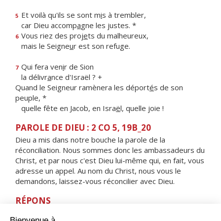
Et voilà qu'ils se sont m
i
s à trembler,
5
car Dieu accomp
a
gne les justes. *
Vous riez des proj
e
ts du malheureux,
6
mais le Seigne
u
r est son refuge.
Qui fera ven
i
r de Sion
7
la délivr
a
nce d'Israël ? +
Quand le Seigneur ramènera les déport
é
s de son
peuple, *
quelle fête en Jacob, en Isra
ë
l, quelle joie !
PAROLE DE DIEU : 2 CO 5, 19B_20
Dieu a mis dans notre bouche la parole de la
réconciliation. Nous sommes donc les ambassadeurs du
Christ, et par nous c'est Dieu lui-même qui, en fait, vous
adresse un appel. Au nom du Christ, nous vous le
demandons, laissez-vous réconcilier avec Dieu.
RÉPONS
V/ Par toute la terre, s'en va leur message,