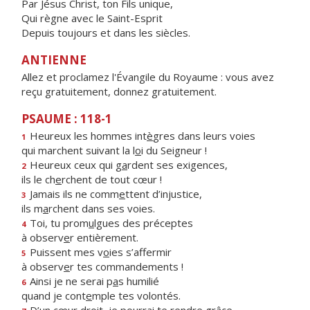
Par Jésus Christ, ton Fils unique,
Qui règne avec le Saint-Esprit
Depuis toujours et dans les siècles.
ANTIENNE
Allez et proclamez l'Évangile du Royaume : vous avez
reçu gratuitement, donnez gratuitement.
PSAUME : 118-1
Heureux les hommes int
è
gres dans leurs voies
1
qui marchent suivant la l
o
i du Seigneur !
Heureux ceux qui g
a
rdent ses exigences,
2
ils le ch
e
rchent de tout cœur !
Jamais ils ne comm
e
ttent d’injustice,
3
ils m
a
rchent dans ses voies.
Toi, tu prom
u
lgues des préceptes
4
à observ
e
r entièrement.
Puissent mes v
o
ies s’affermir
5
à observ
e
r tes commandements !
Ainsi je ne serai p
a
s humilié
6
quand je cont
e
mple tes volontés.