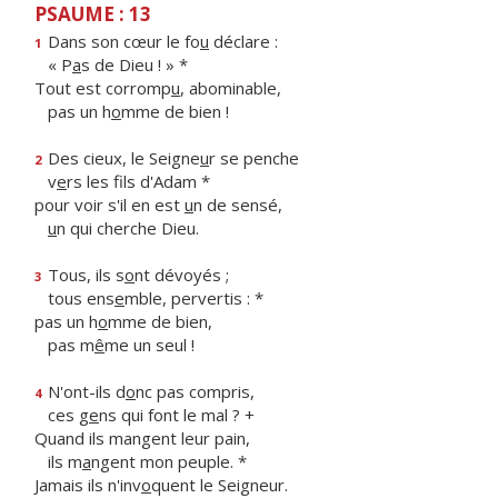
PSAUME : 13
Dans son cœur le fo
u
déclare :
1
« P
a
s de Dieu ! » *
Tout est corromp
u
, abominable,
pas un h
o
mme de bien !
Des cieux, le Seigne
u
r se penche
2
v
e
rs les fils d'Adam *
pour voir s'il en est
u
n de sensé,
u
n qui cherche Dieu.
Tous, ils s
o
nt dévoyés ;
3
tous ens
e
mble, pervertis : *
pas un h
o
mme de bien,
pas m
ê
me un seul !
N'ont-ils d
o
nc pas compris,
4
ces g
e
ns qui font le mal ? +
Quand ils mangent leur pain,
ils m
a
ngent mon peuple. *
Jamais ils n'inv
o
quent le Seigneur.