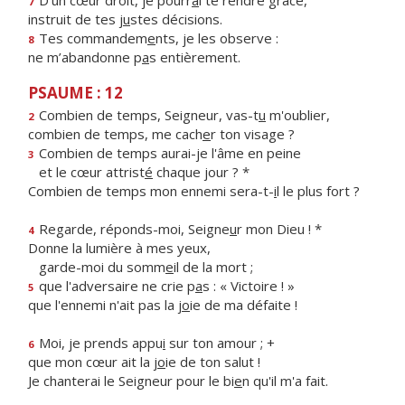
D’un cœur droit, je pourr
a
i te rendre grâce,
7
instruit de tes j
u
stes décisions.
Tes commandem
e
nts, je les observe :
8
ne m’abandonne p
a
s entièrement.
PSAUME : 12
Combien de temps, Seigneur, vas-t
u
m'oublier,
2
combien de temps, me cach
e
r ton visage ?
Combien de temps aurai-je l'âme en peine
3
et le cœur attrist
é
chaque jour ? *
Combien de temps mon ennemi sera-t-
i
l le plus fort ?
Regarde, réponds-moi, Seigne
u
r mon Dieu ! *
4
Donne la lumière à mes yeux,
garde-moi du somm
e
il de la mort ;
que l'adversaire ne crie p
a
s : « Victoire ! »
5
que l'ennemi n'ait pas la j
o
ie de ma défaite !
Moi, je prends appu
i
sur ton amour ; +
6
que mon cœur ait la j
o
ie de ton salut !
Je chanterai le Seigneur pour le bi
e
n qu'il m'a fait.