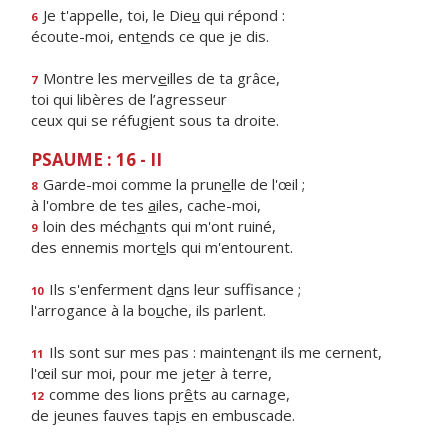
Je t'appelle, toi, le Die
u
qui répond :
6
écoute-moi, ent
e
nds ce que je dis.
Montre les merv
e
illes de ta grâce,
7
toi qui libères de l’agresseur
ceux qui se réfug
i
ent sous ta droite.
PSAUME : 16 - II
Garde-moi comme la prun
e
lle de l'œil ;
8
à l'ombre de tes
a
iles, cache-moi,
loin des méch
a
nts qui m'ont ruiné,
9
des ennemis mort
e
ls qui m'entourent.
Ils s'enferment d
a
ns leur suffisance ;
10
l'arrogance à la bo
u
che, ils parlent.
Ils sont sur mes pas : mainten
a
nt ils me cernent,
11
l'œil sur moi, pour me jet
e
r à terre,
comme des lions pr
ê
ts au carnage,
12
de jeunes fauves tap
i
s en embuscade.