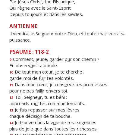
Par Jésus Christ, ton Fils unique,
Qui règne avec le Saint-Esprit
Depuis toujours et dans les siècles.
ANTIENNE
Il viendra, le Seigneur notre Dieu, et toute chair verra sa
puissance.
PSAUME : 118-2
Comment, jeune, garder p
u
r son chemin ?
9
En observ
a
nt ta parole.
De tout mon cœ
u
r, je te cherche ;
10
garde-moi de fu
i
r tes volontés.
Dans mon cœur, je cons
e
rve tes promesses
11
pour ne pas faill
i
r envers toi.
Toi, Seigne
u
r, tu es béni :
12
apprends-m
o
i tes commandements.
Je fais repass
e
r sur mes lèvres
13
chaque décisi
o
n de ta bouche.
Je trouve dans la v
o
ie de tes exigences
14
plus de joie que dans to
u
tes les richesses.