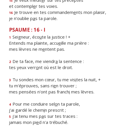
Je veux médit
e
r sur tes préceptes
15
et contempl
e
r tes voies.
Je trouve en tes commandem
e
nts mon plaisir,
16
je n’oublie p
a
s ta parole.
PSAUME : 16 - I
Seigneur, éco
u
te la justice ! +
1
Entends ma plainte, accu
e
ille ma prière :
mes lèvres ne m
e
ntent pas.
De ta face, me viendr
a
la sentence :
2
tes yeux verr
o
nt où est le droit.
Tu sondes mon cœur, tu me vis
i
tes la nuit, +
3
tu m'éprouves, sans ri
e
n trouver ;
mes pensées n'ont pas franch
i
mes lèvres.
Pour me conduire sel
o
n ta parole,
4
j'ai gardé le chem
i
n prescrit ;
j'ai tenu mes p
a
s sur tes traces :
5
jamais mon pi
e
d n'a trébuché.