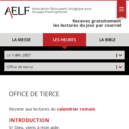
L'AELF
S'abonner
Association Épiscopale Liturgique
pour
les pays Francophones
Calendrier
Recevez gratuitement
Contact
les lectures du jour par courriel
LA MESSE
LES HEURES
LA BIBLE
Le
1 déc. 2021
|
Office de tierce
|
OFFICE DE TIERCE
Revenir aux lectures du
calendrier romain
.
INTRODUCTION
V/ Dieu, viens à mon aide,