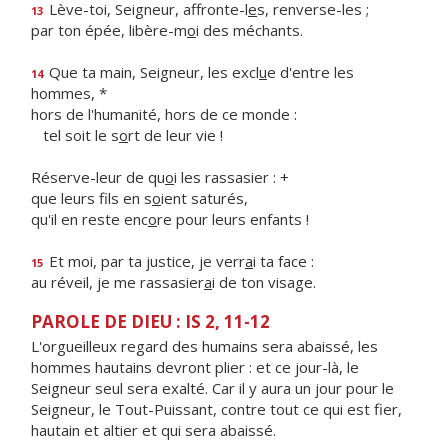
Lève-toi, Seigneur, affronte-l
e
s, renverse-les ;
13
par ton épée, libère-m
o
i des méchants.
Que ta main, Seigneur, les excl
u
e d'entre les
14
hommes, *
hors de l'humanité, hors de ce monde :
tel soit le s
o
rt de leur vie !
Réserve-leur de qu
o
i les rassasier : +
que leurs fils en s
o
ient saturés,
qu'il en reste enc
o
re pour leurs enfants !
Et moi, par ta justice, je verr
a
i ta face :
15
au réveil, je me rassasier
a
i de ton visage.
PAROLE DE DIEU : IS 2, 11-12
L'orgueilleux regard des humains sera abaissé, les
hommes hautains devront plier : et ce jour-là, le
Seigneur seul sera exalté. Car il y aura un jour pour le
Seigneur, le Tout-Puissant, contre tout ce qui est fier,
hautain et altier et qui sera abaissé.