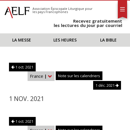
L'AELF
S'abonner
Association Épiscopale Liturgique
pour
les pays Francophones
Calendrier
Recevez gratuitement
Contact
les lectures du jour par courriel
LA MESSE
LES HEURES
LA BIBLE
1 oct. 2021
France
|
Note sur les calendriers
1 déc. 2021
1 NOV. 2021
1 oct. 2021