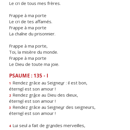
Le cri de tous mes frères.
Frappe à ma porte
Le cri de tes affamés.
Frappe à ma porte
La chaîne du prisonnier.
Frappe à ma porte,
Toi, la misère du monde.
Frappe à ma porte
Le Dieu de toute ma joie.
PSAUME : 135 - I
Rendez grâce au Seigne
u
r : il est bon,
1
étern
e
l est son amour !
Rendez gr
â
ce au Dieu des dieux,
2
étern
e
l est son amour !
Rendez grâce au Seigne
u
r des seigneurs,
3
étern
e
l est son amour !
Lui seul a fait de gr
a
ndes merveilles,
4