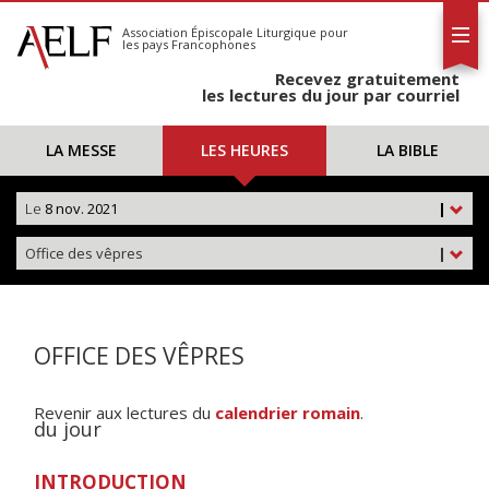
L'AELF
S'abonner
Association Épiscopale Liturgique
pour
les pays Francophones
Calendrier
Recevez gratuitement
Contact
les lectures du jour par courriel
LA MESSE
LES HEURES
LA BIBLE
Le
8 nov. 2021
|
Office des vêpres
|
OFFICE DES VÊPRES
Revenir aux lectures du
calendrier romain
.
du jour
INTRODUCTION