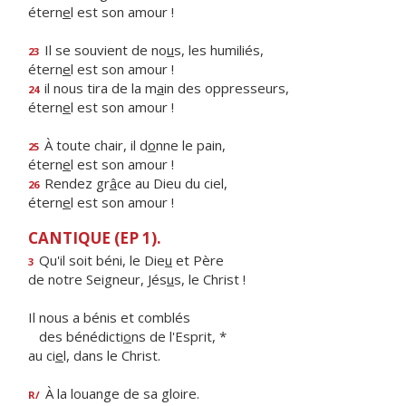
étern
e
l est son amour !
Il se souvient de no
u
s, les humiliés,
23
étern
e
l est son amour !
il nous tira de la m
a
in des oppresseurs,
24
étern
e
l est son amour !
À toute chair, il d
o
nne le pain,
25
étern
e
l est son amour !
Rendez gr
â
ce au Dieu du ciel,
26
étern
e
l est son amour !
CANTIQUE (EP 1).
Qu'il soit béni, le Die
u
et Père
3
de notre Seigneur, Jés
u
s, le Christ !
Il nous a bénis et comblés
des bénédicti
o
ns de l'Esprit, *
au ci
e
l, dans le Christ.
À la louange de sa gloire.
R/