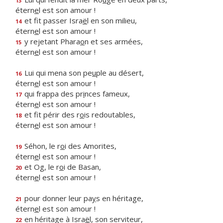
13
étern
e
l est son amour !
et fit passer Isra
ë
l en son milieu,
14
étern
e
l est son amour !
y rejetant Phara
o
n et ses armées,
15
étern
e
l est son amour !
Lui qui mena son pe
u
ple au désert,
16
étern
e
l est son amour !
qui frappa des pr
i
nces fameux,
17
étern
e
l est son amour !
et fit périr des r
o
is redoutables,
18
étern
e
l est son amour !
Séhon, le r
o
i des Amorites,
19
étern
e
l est son amour !
et Og, le r
o
i de Basan,
20
étern
e
l est son amour !
pour donner leur pa
y
s en héritage,
21
étern
e
l est son amour !
en héritage à Isra
ë
l, son serviteur,
22