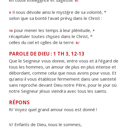
en toute intellig
e
nce et sagesse.
R/
Il nous dévoile ainsi le myst
è
re de sa volonté, *
9
selon que sa bonté l'avait prév
u
dans le Christ :
pour mener les temps à leur plénitude, +
10
récapituler toutes ch
o
ses dans le Christ, *
celles du ciel et c
e
lles de la terre.
R/
PAROLE DE DIEU : 1 TH 3, 12-13
Que le Seigneur vous donne, entre vous et à l’égard de
tous les hommes, un amour de plus en plus intense et
débordant, comme celui que nous avons pour vous. Et
qu’ainsi il vous établisse fermement dans une sainteté
sans reproche devant Dieu notre Père, pour le jour où
notre Seigneur Jésus viendra avec tous les saints.
RÉPONS
R/ Voyez quel grand amour nous est donné !
V/ Enfants de Dieu, nous le sommes,