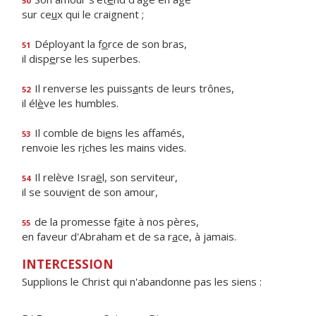
50
sur ce
u
x qui le craignent ;
Déployant la f
o
rce de son bras,
51
il disp
e
rse les superbes.
Il renverse les puiss
a
nts de leurs trônes,
52
il él
è
ve les humbles.
Il comble de bi
e
ns les affamés,
53
renvoie les r
i
ches les mains vides.
Il relève Isra
ë
l, son serviteur,
54
il se souvi
e
nt de son amour,
de la promesse f
a
ite à nos pères,
55
en faveur d'Abraham et de sa r
a
ce, à jamais.
INTERCESSION
Supplions le Christ qui n'abandonne pas les siens :