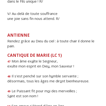
dans le Fils unique ! R/
V/ Au-delà de toute souffrance
une joie sans fin nous attend. R/
ANTIENNE
Rendez grâce au Dieu du ciel : à toute chair il donne le
pain.
CANTIQUE DE MARIE (LC 1)
Mon âme ex
a
lte le Seigneur,
47
exulte mon esprit en Die
u
, mon Sauveur !
Il s'est penché sur son h
u
mble servante ;
48
désormais, tous les âges me dir
o
nt bienheureuse.
Le Puissant fit pour m
o
i des merveilles ;
49
S
a
int est son nom !
Son amour s'ét
e
nd d'âge en âge