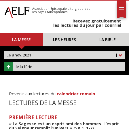
L'AELF
S'abonner
Association Épiscopale Liturgique
pour
les pays Francophones
Calendrier
Recevez gratuitement
Contact
les lectures du jour par courriel
LA MESSE
LES HEURES
LA BIBLE
Le
8 nov. 2021
|
de la férie
Revenir aux lectures du
calendrier romain
.
LECTURES DE LA MESSE
PREMIÈRE LECTURE
« La Sagesse est un esprit ami des hommes. L’esprit
du Seigneur remplit l’univers » (Sg 1, 1-7)