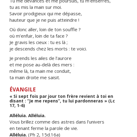
Tu me devances et me poursuis, tu m’enserres,
tu as mis la main sur moi.
Savoir prodigieux qui me dépasse,
hauteur que je ne puis atteindre !
Où donc aller, loin de ton souffle ?
où m’enfuir, loin de ta face ?
Je gravis les cieux : tu es là ;
je descends chez les morts : te voici.
Je prends les ailes de l’aurore
et me pose au-delà des mers :
même là, ta main me conduit,
ta main droite me saisit.
ÉVANGILE
« Si sept fois par jour ton frère revient à toi en
disant : “Je me repens”, tu lui pardonneras » (Lc
17, 1-6)
Alléluia. Alléluia.
Vous brillez comme des astres dans l’univers
en tenant ferme la parole de vie.
Alléluia.
(Ph 2, 15d.16a)