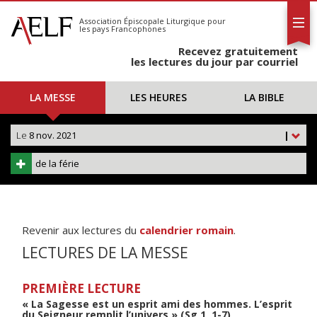
L'AELF
S'abonner
Association Épiscopale Liturgique
pour
les pays Francophones
Calendrier
Recevez gratuitement
Contact
les lectures du jour par courriel
LA MESSE
LES HEURES
LA BIBLE
Le
8 nov. 2021
|
de la férie
Revenir aux lectures du
calendrier romain
.
LECTURES DE LA MESSE
PREMIÈRE LECTURE
« La Sagesse est un esprit ami des hommes. L’esprit
du Seigneur remplit l’univers » (Sg 1, 1-7)