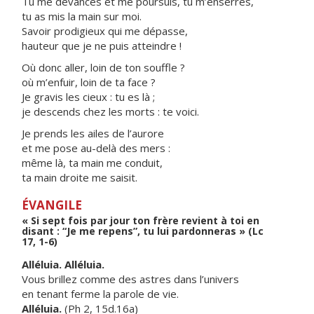
Tu me devances et me poursuis, tu m’enserres,
tu as mis la main sur moi.
Savoir prodigieux qui me dépasse,
hauteur que je ne puis atteindre !
Où donc aller, loin de ton souffle ?
où m’enfuir, loin de ta face ?
Je gravis les cieux : tu es là ;
je descends chez les morts : te voici.
Je prends les ailes de l’aurore
et me pose au-delà des mers :
même là, ta main me conduit,
ta main droite me saisit.
ÉVANGILE
« Si sept fois par jour ton frère revient à toi en
disant : “Je me repens”, tu lui pardonneras » (Lc
17, 1-6)
Alléluia. Alléluia.
Vous brillez comme des astres dans l’univers
en tenant ferme la parole de vie.
Alléluia.
(Ph 2, 15d.16a)