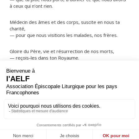
à ceux qui n’ont rien.
Médecin des âmes et des corps, suscite en nous ta
charité,
— pour que nous visitions les malades, nos frères.
Gloire du Père, vie et résurrection de nos morts,
— reçois-les dans ton Royaume.
NOTRE PÈRE
ORAISON
Seigneur Dieu, à toi le jour, à toi les nuits ! Tu nous les
donnes pour rythmer notre vie : à travers ombres et
lumières, conduis-nous au jour qui ne finira pas.