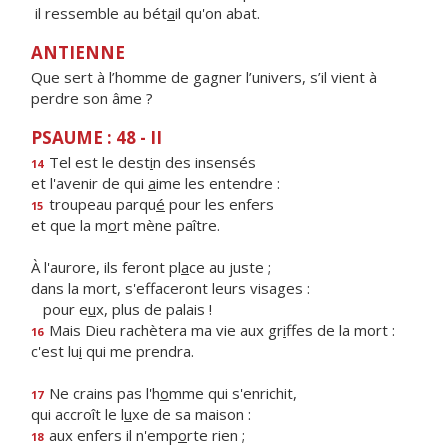
il ressemble au bét
a
il qu'on abat.
ANTIENNE
Que sert à l’homme de gagner l’univers, s’il vient à
perdre son âme ?
PSAUME : 48 - II
Tel est le dest
i
n des insensés
14
et l'avenir de qui
a
ime les entendre :
troupeau parqu
é
pour les enfers
15
et que la m
o
rt mène paître.
À l'aurore, ils feront pl
a
ce au juste ;
dans la mort, s'effaceront leurs visages :
pour e
u
x, plus de palais !
Mais Dieu rachètera ma vie aux gr
i
ffes de la mort :
16
c'est lu
i
qui me prendra.
Ne crains pas l'h
o
mme qui s'enrichit,
17
qui accroît le l
u
xe de sa maison :
aux enfers il n'emp
o
rte rien ;
18