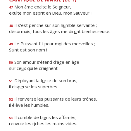
Mon âme ex
a
lte le Seigneur,
47
exulte mon esprit en Die
u
, mon Sauveur !
Il s'est penché sur son h
u
mble servante ;
48
désormais, tous les âges me dir
o
nt bienheureuse.
Le Puissant fit pour m
o
i des merveilles ;
49
S
a
int est son nom !
Son amour s'ét
e
nd d'âge en âge
50
sur ce
u
x qui le craignent ;
Déployant la f
o
rce de son bras,
51
il disp
e
rse les superbes.
Il renverse les puiss
a
nts de leurs trônes,
52
il él
è
ve les humbles.
Il comble de bi
e
ns les affamés,
53
renvoie les r
i
ches les mains vides.