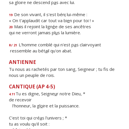
sa gloire ne descend p
a
s avec lui.
De son vivant, il s'est bén
i
lui-même :
19
« On t'applaudit car tout va bi
e
n pour toi ! »
Mais il rejoint la lign
é
e de ses ancêtres
20
qui ne verront jamais pl
u
s la lumière.
L'homme comblé qui n'est p
a
s clairvoyant
R/ 21
ressemble au bét
a
il qu'on abat.
ANTIENNE
Tu nous as rachetés par ton sang, Seigneur ; tu fis de
nous un peuple de rois.
CANTIQUE (AP 4-5)
Tu es digne, Seigne
u
r notre Dieu, *
4.11
de recevoir
l'honneur, la gl
o
ire et la puissance.
C'est toi qui cré
a
s l'univers ; *
tu as voulu qu'il soit :