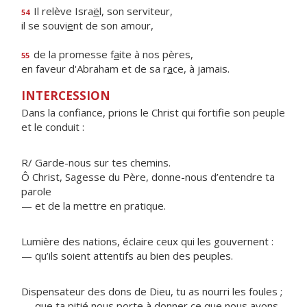
Il relève Isra
ë
l, son serviteur,
54
il se souvi
e
nt de son amour,
de la promesse f
a
ite à nos pères,
55
en faveur d'Abraham et de sa r
a
ce, à jamais.
INTERCESSION
Dans la confiance, prions le Christ qui fortifie son peuple
et le conduit :
R/ Garde-nous sur tes chemins.
Ô Christ, Sagesse du Père, donne-nous d’entendre ta
parole
— et de la mettre en pratique.
Lumière des nations, éclaire ceux qui les gouvernent :
— qu’ils soient attentifs au bien des peuples.
Dispensateur des dons de Dieu, tu as nourri les foules ;
— que ta pitié nous porte à donner ce que nous avons