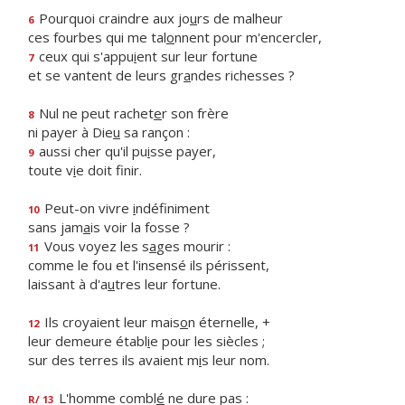
Pourquoi craindre aux jo
u
rs de malheur
6
ces fourbes qui me tal
o
nnent pour m'encercler,
ceux qui s'appu
i
ent sur leur fortune
7
et se vantent de leurs gr
a
ndes richesses ?
Nul ne peut rachet
e
r son frère
8
ni payer à Die
u
sa rançon :
aussi cher qu'il pu
i
sse payer,
9
toute v
i
e doit finir.
Peut-on vivre
i
ndéfiniment
10
sans jam
a
is voir la fosse ?
Vous voyez les s
a
ges mourir :
11
comme le fou et l'insensé ils périssent,
laissant à d'a
u
tres leur fortune.
Ils croyaient leur mais
o
n éternelle, +
12
leur demeure établ
i
e pour les siècles ;
sur des terres ils avaient m
i
s leur nom.
L'homme combl
é
ne dure pas :
R/ 13