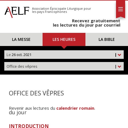
L'AELF
S'abonner
Association Épiscopale Liturgique
pour
les pays Francophones
Calendrier
Recevez gratuitement
Contact
les lectures du jour par courriel
LA MESSE
LES HEURES
LA BIBLE
Le
26 oct. 2021
|
Office des vêpres
|
OFFICE DES VÊPRES
Revenir aux lectures du
calendrier romain
.
du jour
INTRODUCTION