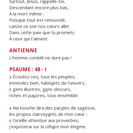
Surtout, Jésus, rappelle-toi,
Descendant encore plus bas,
À la mort même :
Puisque tout est renouvelé,
Laisse ce soir nos cœurs aller
Dans cette paix que tu promets
À ceux qui t’aiment.
ANTIENNE
L’homme comblé ne dure pas !
PSAUME : 48 - I
Écoutez cec
i
, tous les peuples,
2
entendez bien, habit
a
nts de l'univers,
gens illustres, g
e
ns obscurs,
3
riches et pa
u
vres, tous ensemble.
Ma bouche dira des par
o
les de sagesse,
4
les propos clairvoy
a
nts de mon cœur ;
l'oreille attent
i
ve aux proverbes,
5
j'exposerai sur la cith
a
re mon énigme.