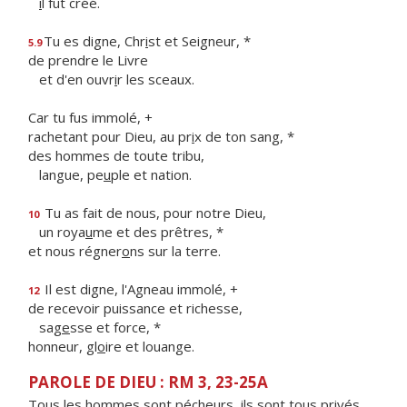
i
l fut créé.
Tu es digne, Chr
i
st et Seigneur, *
5.9
de prendre le Livre
et d'en ouvr
i
r les sceaux.
Car tu fus immolé, +
rachetant pour Dieu, au pr
i
x de ton sang, *
des hommes de toute tribu,
langue, pe
u
ple et nation.
Tu as fait de nous, pour notre Dieu,
10
un roya
u
me et des prêtres, *
et nous régner
o
ns sur la terre.
Il est digne, l'Agneau immolé, +
12
de recevoir puissance et richesse,
sag
e
sse et force, *
honneur, gl
o
ire et louange.
PAROLE DE DIEU : RM 3, 23-25A
Tous les hommes sont pécheurs, ils sont tous privés