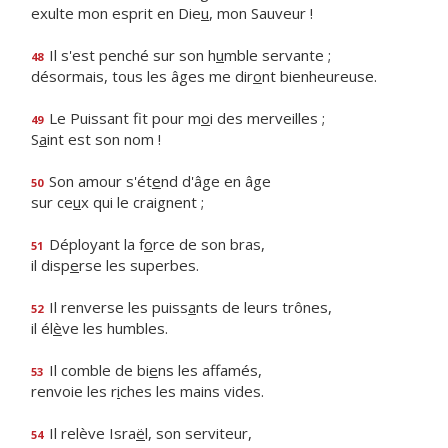
exulte mon esprit en Die
u
, mon Sauveur !
Il s'est penché sur son h
u
mble servante ;
48
désormais, tous les âges me dir
o
nt bienheureuse.
Le Puissant fit pour m
o
i des merveilles ;
49
S
a
int est son nom !
Son amour s'ét
e
nd d'âge en âge
50
sur ce
u
x qui le craignent ;
Déployant la f
o
rce de son bras,
51
il disp
e
rse les superbes.
Il renverse les puiss
a
nts de leurs trônes,
52
il él
è
ve les humbles.
Il comble de bi
e
ns les affamés,
53
renvoie les r
i
ches les mains vides.
Il relève Isra
ë
l, son serviteur,
54