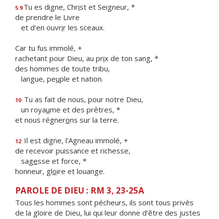
Tu es digne, Chr
i
st et Seigneur, *
5.9
de prendre le Livre
et d'en ouvr
i
r les sceaux.
Car tu fus immolé, +
rachetant pour Dieu, au pr
i
x de ton sang, *
des hommes de toute tribu,
langue, pe
u
ple et nation.
Tu as fait de nous, pour notre Dieu,
10
un roya
u
me et des prêtres, *
et nous régner
o
ns sur la terre.
Il est digne, l'Agneau immolé, +
12
de recevoir puissance et richesse,
sag
e
sse et force, *
honneur, gl
o
ire et louange.
PAROLE DE DIEU : RM 3, 23-25A
Tous les hommes sont pécheurs, ils sont tous privés
de la gloire de Dieu, lui qui leur donne d’être des justes