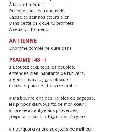
À la mort même :
Puisque tout est renouvelé,
Laisse ce soir nos cœurs aller
Dans cette paix que tu promets
À ceux qui t’aiment.
ANTIENNE
L’homme comblé ne dure pas !
PSAUME : 48 - I
Écoutez cec
i
, tous les peuples,
2
entendez bien, habit
a
nts de l'univers,
gens illustres, g
e
ns obscurs,
3
riches et pa
u
vres, tous ensemble.
Ma bouche dira des par
o
les de sagesse,
4
les propos clairvoy
a
nts de mon cœur ;
l'oreille attent
i
ve aux proverbes,
5
j'exposerai sur la cith
a
re mon énigme.
Pourquoi craindre aux jo
u
rs de malheur
6