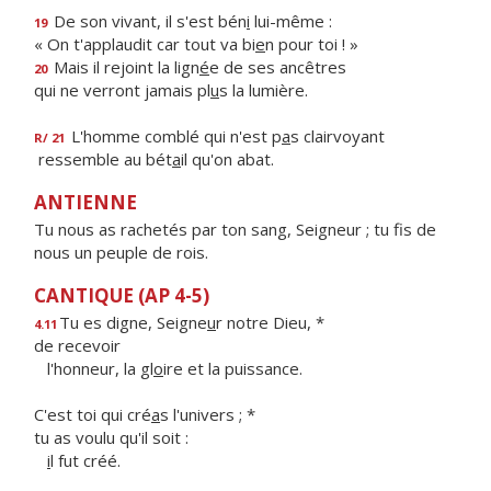
De son vivant, il s'est bén
i
lui-même :
19
« On t'applaudit car tout va bi
e
n pour toi ! »
Mais il rejoint la lign
é
e de ses ancêtres
20
qui ne verront jamais pl
u
s la lumière.
L'homme comblé qui n'est p
a
s clairvoyant
R/ 21
ressemble au bét
a
il qu'on abat.
ANTIENNE
Tu nous as rachetés par ton sang, Seigneur ; tu fis de
nous un peuple de rois.
CANTIQUE (AP 4-5)
Tu es digne, Seigne
u
r notre Dieu, *
4.11
de recevoir
l'honneur, la gl
o
ire et la puissance.
C'est toi qui cré
a
s l'univers ; *
tu as voulu qu'il soit :
i
l fut créé.