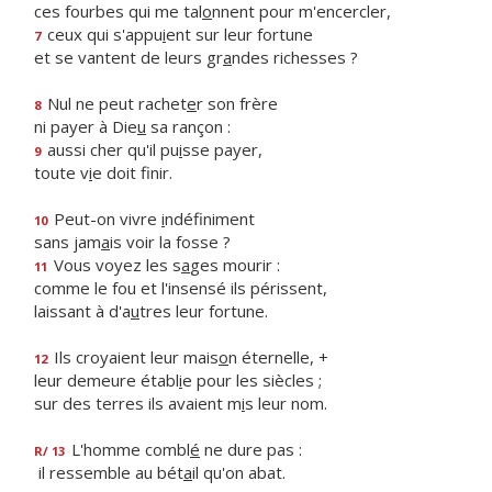
ces fourbes qui me tal
o
nnent pour m'encercler,
ceux qui s'appu
i
ent sur leur fortune
7
et se vantent de leurs gr
a
ndes richesses ?
Nul ne peut rachet
e
r son frère
8
ni payer à Die
u
sa rançon :
aussi cher qu'il pu
i
sse payer,
9
toute v
i
e doit finir.
Peut-on vivre
i
ndéfiniment
10
sans jam
a
is voir la fosse ?
Vous voyez les s
a
ges mourir :
11
comme le fou et l'insensé ils périssent,
laissant à d'a
u
tres leur fortune.
Ils croyaient leur mais
o
n éternelle, +
12
leur demeure établ
i
e pour les siècles ;
sur des terres ils avaient m
i
s leur nom.
L'homme combl
é
ne dure pas :
R/ 13
il ressemble au bét
a
il qu'on abat.