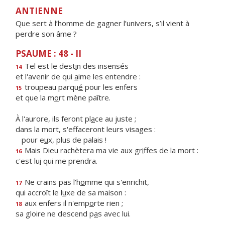
ANTIENNE
Que sert à l’homme de gagner l’univers, s’il vient à
perdre son âme ?
PSAUME : 48 - II
Tel est le dest
i
n des insensés
14
et l'avenir de qui
a
ime les entendre :
troupeau parqu
é
pour les enfers
15
et que la m
o
rt mène paître.
À l'aurore, ils feront pl
a
ce au juste ;
dans la mort, s'effaceront leurs visages :
pour e
u
x, plus de palais !
Mais Dieu rachètera ma vie aux gr
i
ffes de la mort :
16
c'est lu
i
qui me prendra.
Ne crains pas l'h
o
mme qui s'enrichit,
17
qui accroît le l
u
xe de sa maison :
aux enfers il n'emp
o
rte rien ;
18
sa gloire ne descend p
a
s avec lui.