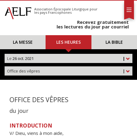
L'AELF
S'abonner
Association Épiscopale Liturgique
pour
les pays Francophones
Calendrier
Recevez gratuitement
Contact
les lectures du jour par courriel
LA MESSE
LES HEURES
LA BIBLE
Le
26 oct. 2021
|
Office des vêpres
|
OFFICE DES VÊPRES
du jour
INTRODUCTION
V/ Dieu, viens à mon aide,