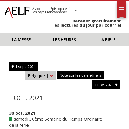
L'AELF
S'abonner
Association Épiscopale Liturgique
pour
les pays Francophones
Calendrier
Recevez gratuitement
Contact
les lectures du jour par courriel
LA MESSE
LES HEURES
LA BIBLE
1 sept. 2021
Belgique
|
Note sur les calendriers
1 nov. 2021
1 OCT. 2021
30 oct. 2021
samedi 30ème Semaine du Temps Ordinaire
de la férie