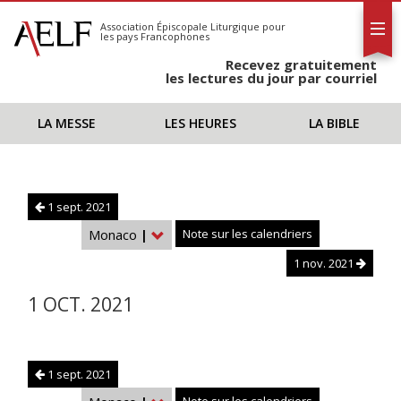
L'AELF
S'abonner
Association Épiscopale Liturgique
pour
les pays Francophones
Calendrier
Recevez gratuitement
Contact
les lectures du jour par courriel
LA MESSE
LES HEURES
LA BIBLE
1 sept. 2021
Monaco
|
Note sur les calendriers
1 nov. 2021
1 OCT. 2021
1 sept. 2021