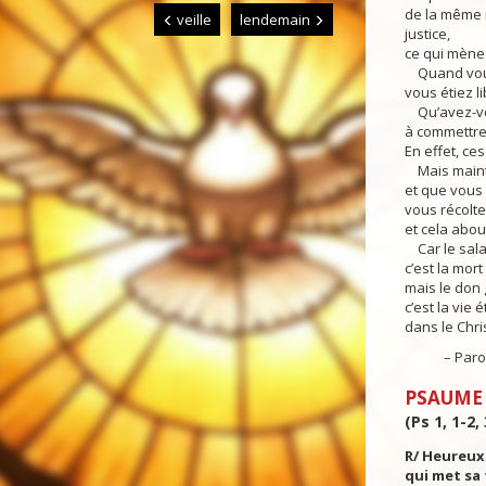
de la même m
veille
lendemain
justice,
ce qui mène 
Quand vous 
vous étiez l
Qu’avez-vou
à commettre
En effet, ces
Mais mainte
et que vous
vous récolte
et cela about
Car le sala
c’est la mort 
mais le don 
c’est la vie 
dans le Chri
– Parole 
PSAUME
(Ps 1, 1-2, 
R/ Heureux
qui met sa 