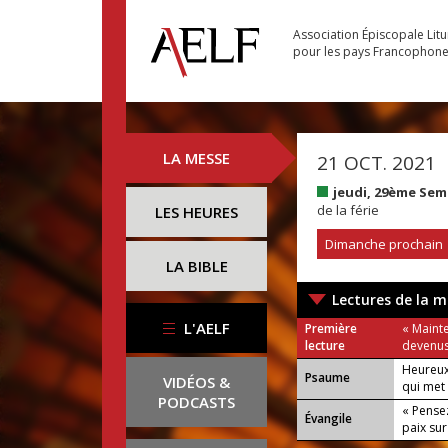
Association Épiscopale Lit
pour les pays Francophon
LA MESSE
21 OCT. 2021
jeudi, 29ème Se
de la férie
LES HEURES
Dimanche prochain
LA BIBLE
Lectures de la m
L'AELF
Première
« Mainte
lecture
devenus 
Heureux
Psaume
VIDÉOS &
qui met 
PODCASTS
« Pense
Évangile
paix sur 