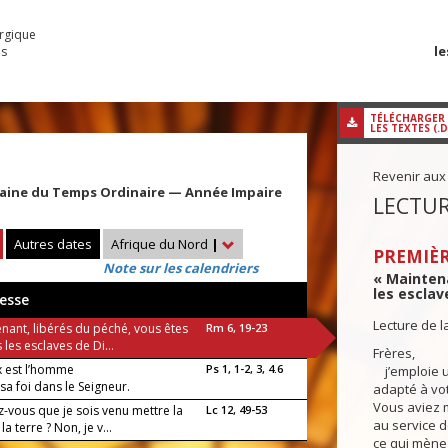
urgique
le
es
TÉLÉCHARGER
LES TEXTES (.
Revenir aux
maine du Temps Ordinaire — Année Impaire
LECTUR
Autres dates
Afrique du Nord
|
PREMIÈR
Note sur les calendriers
« Maintena
les esclav
esse
Lecture de l
nant, libérés du péché, vous êtes
Rm 6, 19-23
les esclaves de Di...
Frères,
 est l’homme
Ps 1, 1-2, 3, 4.6
j’emploie u
sa foi dans le Seigneur.
adapté à vot
Vous aviez 
z-vous que je sois venu mettre la
Lc 12, 49-53
au service d
la terre ? Non, je v...
ce qui mène