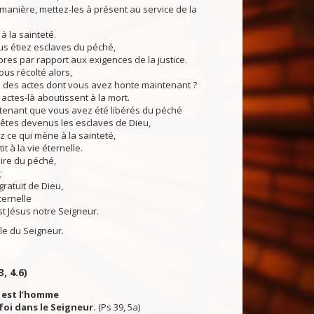
anière, mettez-les à présent au service de la
à la sainteté.
étiez esclaves du péché,
ibres par rapport aux exigences de la justice.
s récolté alors,
 des actes dont vous avez honte maintenant ?
 actes-là aboutissent à la mort.
nant que vous avez été libérés du péché
 êtes devenus les esclaves de Dieu,
z ce qui mène à la sainteté,
it à la vie éternelle.
ire du péché,
;
gratuit de Dieu,
éternelle
st Jésus notre Seigneur.
du Seigneur.
3, 4.6)
 est l’homme
foi dans le Seigneur.
(Ps 39, 5a)