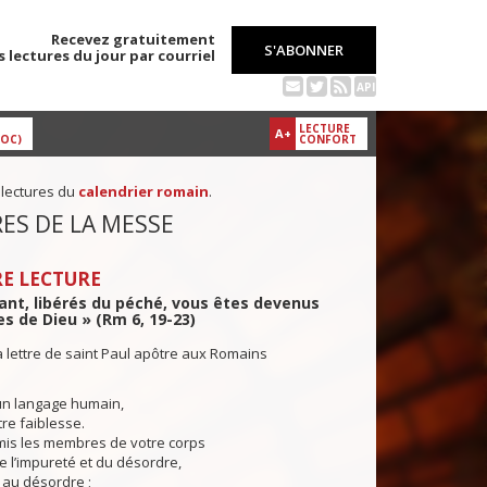
Recevez gratuitement
S'ABONNER
s lectures du jour par courriel
API
LECTURE
A+
DOC)
CONFORT
 lectures du
calendrier romain
.
ES DE LA MESSE
E LECTURE
nt, libérés du péché, vous êtes devenus
es de Dieu » (Rm 6, 19-23)
a lettre de saint Paul apôtre aux Romains
n langage humain,
re faiblesse.
mis les membres de votre corps
e l’impureté et du désordre,
 au désordre ;