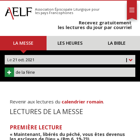
L'AELF
S'abonner
Association Épiscopale Liturgique
pour
les pays Francophones
Calendrier
Recevez gratuitement
Contact
les lectures du jour par courriel
LA MESSE
LES HEURES
LA BIBLE
Le
21 oct. 2021
|
de la férie
Revenir aux lectures du
calendrier romain
.
LECTURES DE LA MESSE
PREMIÈRE LECTURE
« Maintenant, libérés du péché, vous êtes devenus
les esclaves de Dieu » (Rm 6, 19-23)