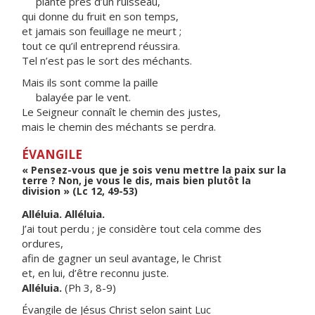
planté près d’un ruisseau,
qui donne du fruit en son temps,
et jamais son feuillage ne meurt ;
tout ce qu’il entreprend réussira.
Tel n’est pas le sort des méchants.
Mais ils sont comme la paille
balayée par le vent.
Le Seigneur connaît le chemin des justes,
mais le chemin des méchants se perdra.
ÉVANGILE
« Pensez-vous que je sois venu mettre la paix sur la
terre ? Non, je vous le dis, mais bien plutôt la
division » (Lc 12, 49-53)
Alléluia. Alléluia.
J’ai tout perdu ; je considère tout cela comme des
ordures,
afin de gagner un seul avantage, le Christ
et, en lui, d’être reconnu juste.
Alléluia.
(Ph 3, 8-9)
Évangile de Jésus Christ selon saint Luc