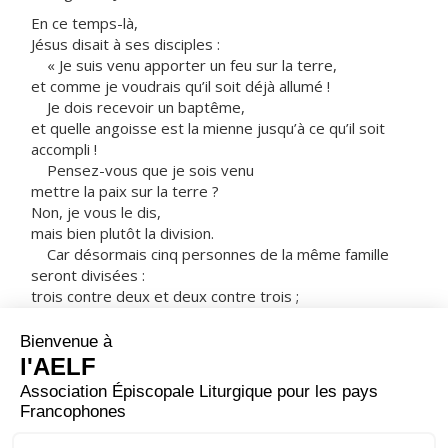
En ce temps-là,
Jésus disait à ses disciples :
« Je suis venu apporter un feu sur la terre,
et comme je voudrais qu’il soit déjà allumé !
Je dois recevoir un baptême,
et quelle angoisse est la mienne jusqu’à ce qu’il soit
accompli !
Pensez-vous que je sois venu
mettre la paix sur la terre ?
Non, je vous le dis,
mais bien plutôt la division.
Car désormais cinq personnes de la même famille
seront divisées :
trois contre deux et deux contre trois ;
ils se diviseront :
le père contre le fils
et le fils contre le père,
la mère contre la fille
et la fille contre la mère,
la belle-mère contre la belle-fille
et la belle-fille contre la belle-mère. »