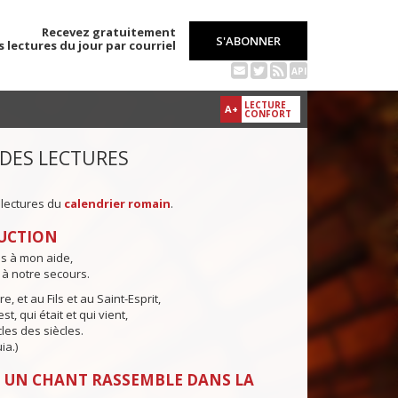
Recevez gratuitement
S'ABONNER
s lectures du jour par courriel
API
LECTURE
A+
CONFORT
 DES LECTURES
 lectures du
calendrier romain
.
UCTION
ns à mon aide,
 à notre secours.
e, et au Fils et au Saint-Esprit,
st, qui était et qui vient,
cles des siècles.
ia.)
 UN CHANT RASSEMBLE DANS LA