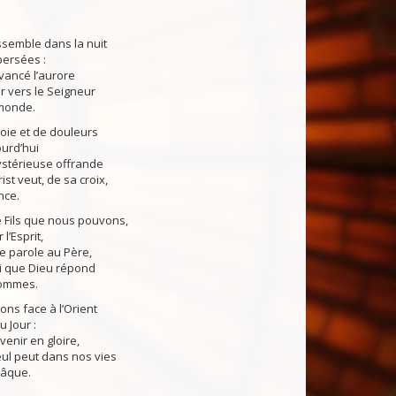
ssemble dans la nuit
persées :
evancé l’aurore
er vers le Seigneur
 monde.
oie et de douleurs
ourd’hui
ystérieuse offrande
st veut, de sa croix,
nce.
e Fils que nous pouvons,
l’Esprit,
e parole au Père,
lui que Dieu répond
hommes.
ns face à l’Orient
 Jour :
venir en gloire,
eul peut dans nos vies
Pâque.