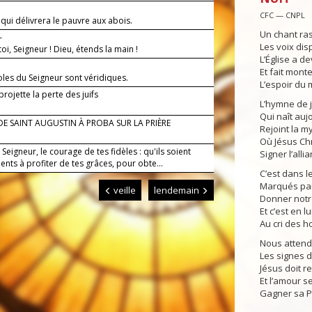
—
CFC — CNPL
i qui délivrera le pauvre aux abois.
Un chant ra
—
Les voix dis
oi, Seigneur ! Dieu, étends la main !
L’Église a d
Et fait mont
oles du Seigneur sont véridiques.
L’espoir du
ojette la perte des juifs
L’hymne de j
Qui naît auj
DE SAINT AUGUSTIN À PROBA SUR LA PRIÈRE
Rejoint la m
Où Jésus Chri
, Seigneur, le courage de tes fidèles : qu'ils soient
Signer l’allia
ents à profiter de tes grâces, pour obte...
C’est dans l
Marqués par 
veille
lendemain
Donner notr
Et c’est en 
Au cri des 
Nous attendo
Les signes du
Jésus doit re
Et l’amour s
Gagner sa 