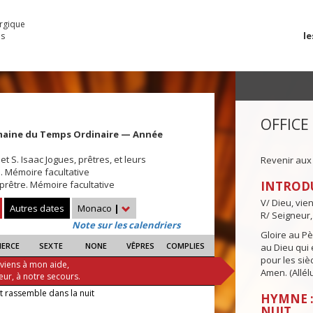
urgique
le
es
OFFICE
maine du Temps Ordinaire — Année
t S. Isaac Jogues, prêtres, et leurs
Revenir aux
 Mémoire facultative
 prêtre. Mémoire facultative
INTROD
V/ Dieu, vie
Autres dates
Monaco
|
R/ Seigneur,
Note sur les calendriers
Gloire au Pèr
IERCE
SEXTE
NONE
VÊPRES
COMPLIES
au Dieu qui e
pour les siè
 viens à mon aide,
Amen. (Allélu
eur, à notre secours.
t rassemble dans la nuit
HYMNE :
NUIT