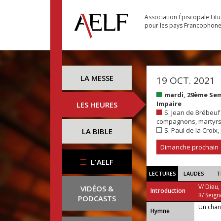
Association Épiscopale Lit
pour les pays Francophon
LA MESSE
19 OCT. 2021
mardi, 29ème Se
Impaire
LES HEURES
S. Jean de Brébeuf e
compagnons, martyrs.
S. Paul de la Croix,
LA BIBLE
Dimanche prochain
L'AELF
LECTURES
LAUDES
T
V/ Dieu,
VIDÉOS &
Introduction
R/ Seign
PODCASTS
Un chan
...
Hymne