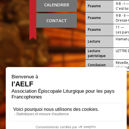
9 B - I 
CALENDRIER
Psaume
C'est lu
9 B - II 
Psaume
CONTACT
Dresse-t
11 —
Psaume
Les par
Haman pr
Lecture
Lecture
LETTRE 
patristique
Réveille
Conclusion
plus ard