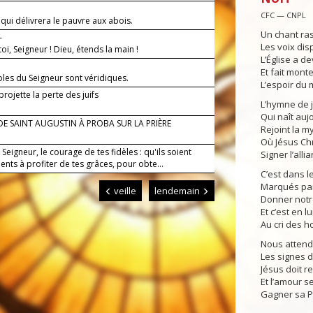
—
CFC — CNPL
i qui délivrera le pauvre aux abois.
Un chant ra
—
Les voix dis
oi, Seigneur ! Dieu, étends la main !
L’Église a d
Et fait mont
oles du Seigneur sont véridiques.
L’espoir du
ojette la perte des juifs
L’hymne de j
Qui naît auj
DE SAINT AUGUSTIN À PROBA SUR LA PRIÈRE
Rejoint la m
Où Jésus Chri
, Seigneur, le courage de tes fidèles : qu'ils soient
Signer l’allia
ents à profiter de tes grâces, pour obte...
C’est dans l
Marqués par 
veille
lendemain
Donner notr
Et c’est en 
Au cri des 
Nous attendo
Les signes du
Jésus doit re
Et l’amour s
Gagner sa 