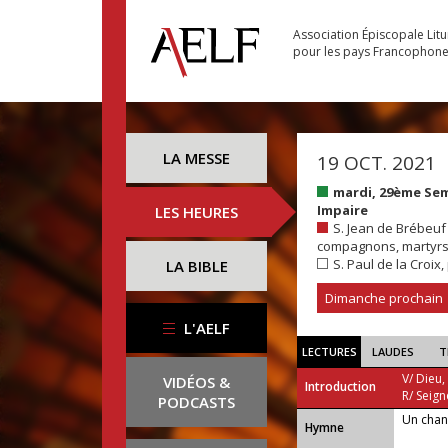
Association Épiscopale Lit
pour les pays Francophon
LA MESSE
19 OCT. 2021
mardi, 29ème Se
Impaire
LES HEURES
S. Jean de Brébeuf e
compagnons, martyrs.
S. Paul de la Croix,
LA BIBLE
Dimanche prochain
L'AELF
LECTURES
LAUDES
T
V/ Dieu,
VIDÉOS &
Introduction
R/ Seign
PODCASTS
Un chan
...
Hymne