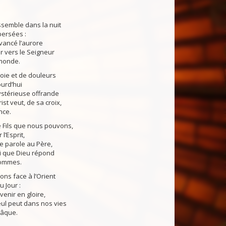
ssemble dans la nuit
persées :
evancé l’aurore
er vers le Seigneur
 monde.
oie et de douleurs
ourd’hui
ystérieuse offrande
st veut, de sa croix,
nce.
e Fils que nous pouvons,
l’Esprit,
e parole au Père,
lui que Dieu répond
hommes.
ns face à l’Orient
 Jour :
venir en gloire,
eul peut dans nos vies
Pâque.