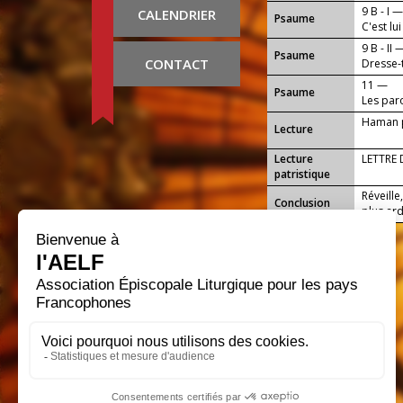
9 B - I 
CALENDRIER
Psaume
C'est lu
9 B - II 
Psaume
CONTACT
Dresse-t
11 —
Psaume
Les par
Haman pr
Lecture
Lecture
LETTRE 
patristique
Réveille
Conclusion
plus ard