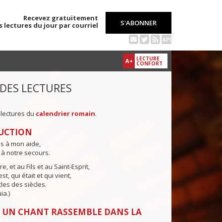
Recevez gratuitement
S'ABONNER
s lectures du jour par courriel
API
LECTURE
A+
CONFORT
 DES LECTURES
 lectures du
calendrier romain
.
UCTION
ns à mon aide,
 à notre secours.
e, et au Fils et au Saint-Esprit,
st, qui était et qui vient,
cles des siècles.
ia.)
 UN CHANT RASSEMBLE DANS LA