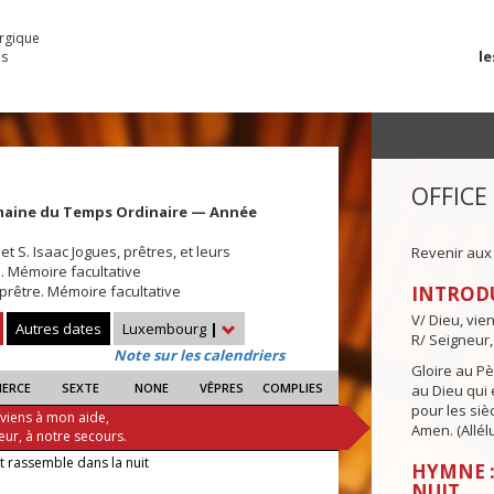
urgique
le
es
OFFICE
maine du Temps Ordinaire — Année
t S. Isaac Jogues, prêtres, et leurs
Revenir aux
 Mémoire facultative
 prêtre. Mémoire facultative
INTROD
V/ Dieu, vie
Autres dates
Luxembourg
|
R/ Seigneur,
Note sur les calendriers
Gloire au Pèr
IERCE
SEXTE
NONE
VÊPRES
COMPLIES
au Dieu qui e
pour les siè
 viens à mon aide,
Amen. (Allélu
eur, à notre secours.
t rassemble dans la nuit
HYMNE :
NUIT