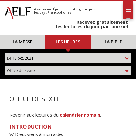
L'AELF
S'abonner
Association Épiscopale Liturgique
pour
les pays Francophones
Calendrier
Recevez gratuitement
Contact
les lectures du jour par courriel
LA MESSE
LES HEURES
LA BIBLE
Le
13 oct. 2021
|
Office de sexte
|
OFFICE DE SEXTE
Revenir aux lectures du
calendrier romain
.
INTRODUCTION
V/ Dieu, viens à mon aide,