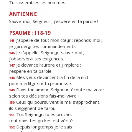
Tu rassembles les hommes.
ANTIENNE
Sauve-moi, Seigneur ; j'espère en ta parole !
PSAUME : 118-19
J’appelle de tout mon cœ
u
r : réponds-moi ;
145
je garder
a
i tes commandements.
Je t’appelle, Seigne
u
r, sauve-moi ;
146
j’observer
a
i tes exigences.
Je devance l’aur
o
re et j’implore :
147
j’esp
è
re en ta parole.
Mes yeux devancent la f
n de la nuit
148
pour médit
e
r sur ta promesse.
Dans ton amour, Seigneur, éco
u
te ma voix :
149
selon tes décisi
o
ns fais-moi vivre !
Ceux qui poursuivent le m
a
l s’approchent,
150
ils s’él
o
ignent de ta loi.
Toi, Seigne
u
r, tu es proche,
151
tout dans tes
o
rdres est vérité.
Depuis longt
e
mps je le sais :
152