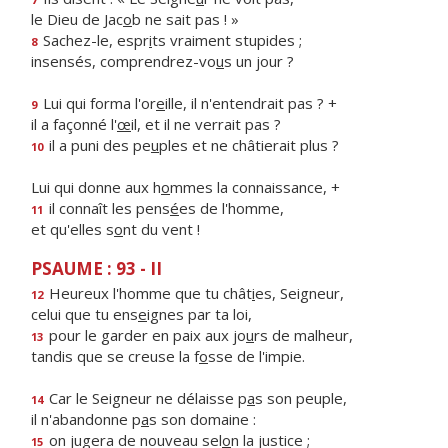
le Dieu de Jac
o
b ne sait pas ! »
Sachez-le, espr
i
ts vraiment stupides ;
8
insensés, comprendrez-vo
u
s un jour ?
Lui qui forma l'or
e
ille, il n'entendrait pas ? +
9
il a façonné l'
œ
il, et il ne verrait pas ?
il a puni des pe
u
ples et ne châtierait plus ?
10
Lui qui donne aux h
o
mmes la connaissance, +
il connaît les pens
é
es de l'homme,
11
et qu'elles s
o
nt du vent !
PSAUME : 93 - II
Heureux l'homme que tu chât
i
es, Seigneur,
12
celui que tu ens
e
ignes par ta loi,
pour le garder en paix aux jo
u
rs de malheur,
13
tandis que se creuse la f
o
sse de l'impie.
Car le Seigneur ne délaisse p
a
s son peuple,
14
il n'abandonne p
a
s son domaine :
on jugera de nouveau sel
o
n la justice ;
15