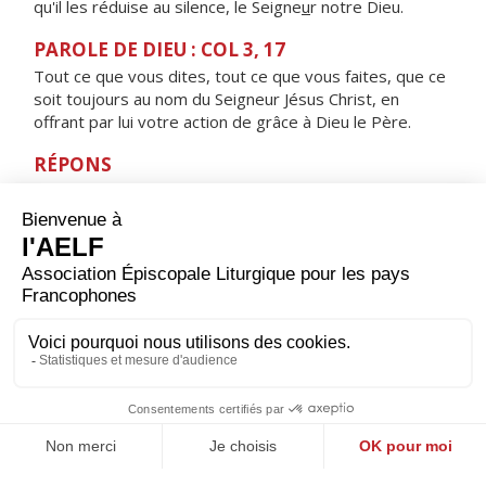
qu'il les réduise au silence, le Seigne
u
r notre Dieu.
PAROLE DE DIEU : COL 3, 17
Tout ce que vous dites, tout ce que vous faites, que ce
soit toujours au nom du Seigneur Jésus Christ, en
offrant par lui votre action de grâce à Dieu le Père.
RÉPONS
V/
Je t'offrirai, Seigneur, le sacrifice d'action de grâce,
j'invoquerai le nom du Seigneur.
ORAISON
Père, au milieu du jour, tu nous donnes un temps de
repos pour refaire nos corps et nos esprits, accorde-
nous de le recevoir dans la reconnaissance et d'en tirer
profit pour ton service et celui de nos frères. Par Jésus,
le Christ, notre Seigneur. Amen.