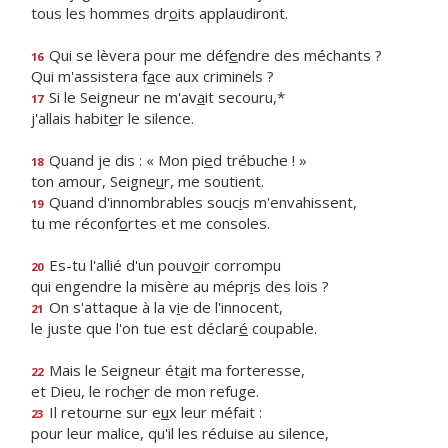
tous les hommes dr
o
its applaudiront.
Qui se lèvera pour me déf
e
ndre des méchants ?
16
Qui m'assistera f
a
ce aux criminels ?
Si le Seigneur ne m'av
a
it secouru,*
17
j'allais habit
e
r le silence.
Quand je dis : « Mon pi
e
d trébuche ! »
18
ton amour, Seigne
u
r, me soutient.
Quand d'innombrables souc
i
s m'envahissent,
19
tu me réconf
o
rtes et me consoles.
Es-tu l'allié d'un pouv
o
ir corrompu
20
qui engendre la misère au mépr
i
s des lois ?
On s'attaque à la v
i
e de l'innocent,
21
le juste que l'on tue est déclar
é
coupable.
Mais le Seigneur ét
a
it ma forteresse,
22
et Dieu, le roch
e
r de mon refuge.
Il retourne sur e
u
x leur méfait :
23
pour leur malice, qu'il les réduise au silence,