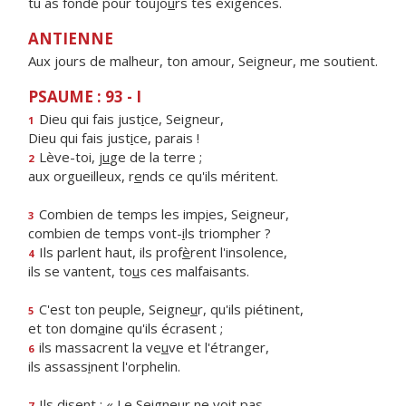
tu as fondé pour toujo
u
rs tes exigences.
ANTIENNE
Aux jours de malheur, ton amour, Seigneur, me soutient.
PSAUME : 93 - I
Dieu qui fais just
i
ce, Seigneur,
1
Dieu qui fais just
i
ce, parais !
Lève-toi, j
u
ge de la terre ;
2
aux orgueilleux, r
e
nds ce qu'ils méritent.
Combien de temps les imp
i
es, Seigneur,
3
combien de temps vont-
i
ls triompher ?
Ils parlent haut, ils prof
è
rent l'insolence,
4
ils se vantent, to
u
s ces malfaisants.
C'est ton peuple, Seigne
u
r, qu'ils piétinent,
5
et ton dom
a
ine qu'ils écrasent ;
ils massacrent la ve
u
ve et l'étranger,
6
ils assass
i
nent l'orphelin.
Ils disent : « Le Seigne
u
r ne voit pas,
7