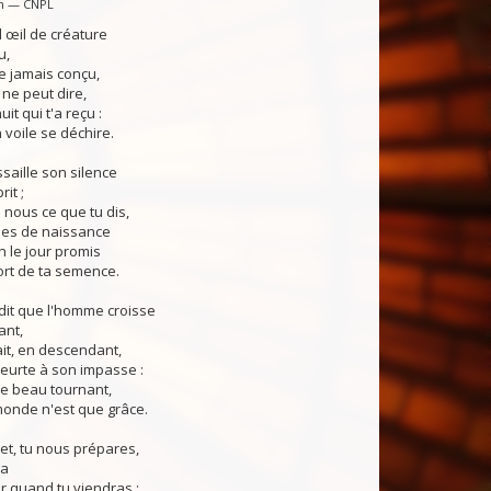
in — CNPL
 œil de créature
u,
e jamais conçu,
 ne peut dire,
uit qui t'a reçu :
 voile se déchire.
ssaille son silence
it ;
n nous ce que tu dis,
les de naissance
n le jour promis
ort de ta semence.
dit que l'homme croisse
ant,
ait, en descendant,
heurte à son impasse :
le beau tournant,
monde n'est que grâce.
et, tu nous prépares,
ra
ur quand tu viendras ;