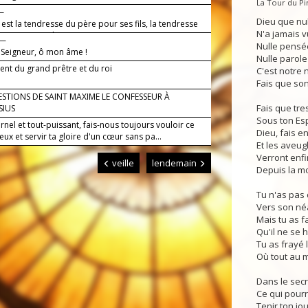
La Tour du P
s.
 —
Dieu que nul
st la tendresse du père pour ses fils, la tendresse
N'a jamais v
eur pour qui le craint.
 —
Nulle pensé
e Seigneur, ô mon âme !
Nulle parole
nt du grand prêtre et du roi
C'est notre n
Fais que son
STIONS DE SAINT MAXIME LE CONFESSEUR À
Fais que tre
SIUS
Sous ton Espr
rnel et tout-puissant, fais-nous toujours vouloir ce
Dieu, fais e
eux et servir ta gloire d'un cœur sans pa...
Et les aveug
Verront enfi
veille
lendemain
Depuis la m
Tu n'as pas 
Vers son né
Mais tu as f
Qu'il ne se 
Tu as frayé 
Où tout au 
Dans le secr
Ce qui pour
Tenir ton jo