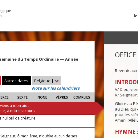
urgique
le
es
OFFICE
 Semaine du Temps Ordinaire — Année
Revenir aux
Autres dates
Belgique
|
INTROD
Note sur les calendriers
V/ Dieu, vie
R/ Seigneur,
IERCE
SEXTE
NONE
VÊPRES
COMPLIES
Gloire au Pèr
 viens à mon aide,
au Dieu qui e
eur, à notre secours.
pour les siè
e nul œil de créature
Amen. (Allélu
—
HYMNE :
e Seigneur, ô mon âme, n'oublie aucun de ses