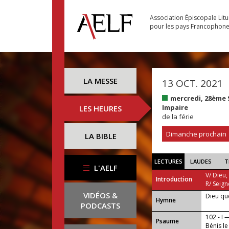
Association Épiscopale Lit
pour les pays Francophon
LA MESSE
13 OCT. 2021
mercredi, 28ème
Impaire
LES HEURES
de la férie
Dimanche prochain
LA BIBLE
LECTURES
LAUDES
T
L'AELF
V/ Dieu,
Introduction
R/ Seign
VIDÉOS &
Dieu qu
...
Hymne
PODCASTS
102 - I 
Psaume
Bénis l