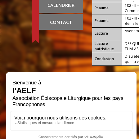
bienfait
CALENDRIER
102 - II
Psaume
Comme e
du Seign
102 - III
Psaume
CONTACT
Bénis l
Avèneme
Lecture
Lecture
DES QUE
patristique
THALAS
Dieu éte
Conclusion
que tu v