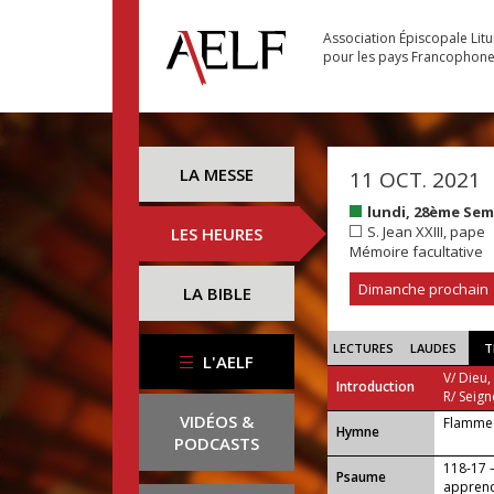
Association Épiscopale Lit
pour les pays Francophon
LA MESSE
11 OCT. 2021
lundi, 28ème Se
S. Jean XXIII, pape
LES HEURES
Mémoire facultative
Dimanche prochain
LA BIBLE
LECTURES
LAUDES
T
L'AELF
V/ Dieu,
Introduction
R/ Seign
VIDÉOS &
Flamme 
...
Hymne
PODCASTS
118-17 —
Psaume
apprend