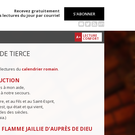
Recevez gratuitement
S'ABONNER
s lectures du jour par courriel
API
LECTURE
A+
CONFORT
 DE TIERCE
 lectures du
calendrier romain
.
UCTION
ns à mon aide,
 à notre secours.
e, et au Fils et au Saint-Esprit,
st, qui était et qui vient,
cles des siècles.
ia.)
 FLAMME JAILLIE D'AUPRÈS DE DIEU