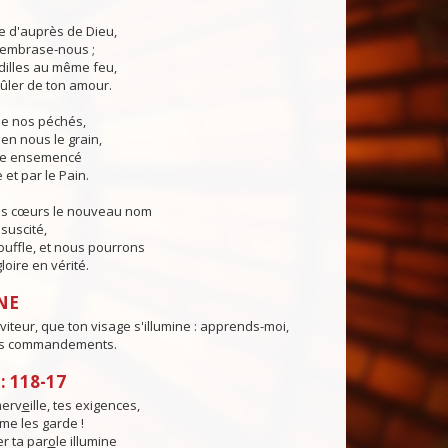
ie d'auprès de Dieu,
, embrase-nous ;
illes au même feu,
ûler de ton amour.
 de nos péchés,
en nous le grain,
ie ensemencé
 et par le Pain.
os cœurs le nouveau nom
suscité,
ouffle, et nous pourrons
loire en vérité.
NE
viteur, que ton visage s'illumine : apprends-moi,
es commandements.
 118-17
merv
e
ille, tes exigences,
me les garde !
r ta par
o
le illumine