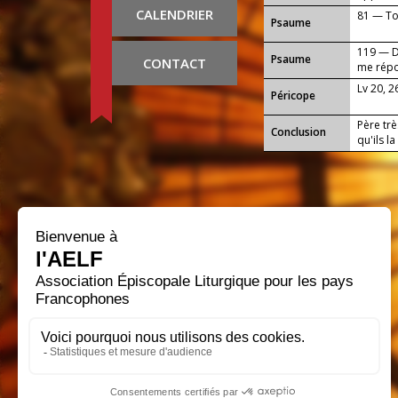
CALENDRIER
81 — Toi
Psaume
119 — Da
Psaume
CONTACT
me rép
Lv 20, 2
Péricope
Père trè
Conclusion
qu'ils l
progres
travaux 
envers t