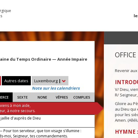
urgique
le
es
OFFICE
maine du Temps Ordinaire — Année Impaire
Revenir aux
Autres dates
Luxembourg
|
INTROD
Note sur les calendriers
V/ Dieu, vie
R/ Seigneur,
IERCE
SEXTE
NONE
VÊPRES
COMPLIES
Gloire au Pèr
 viens à mon aide,
au Dieu qui e
eur, à notre secours.
pour les siè
jaillie d'auprès de Dieu
Amen. (Allélu
 Pour ton serviteur, que ton visage s'illumine :
HYMNE :
s-moi, Seigneur, tes commandements.