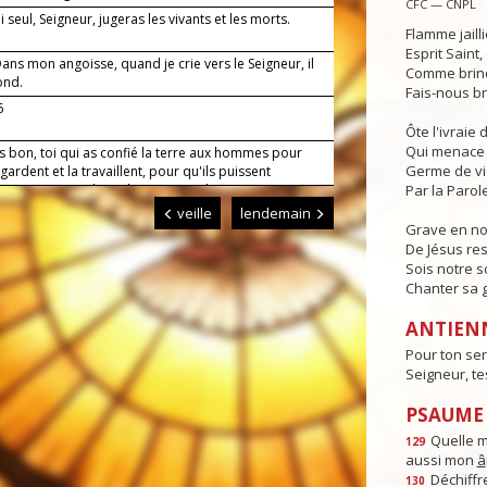
CFC — CNPL
 seul, Seigneur, jugeras les vivants et les morts.
Flamme jaill
Esprit Saint
ns mon angoisse, quand je crie vers le Seigneur, il
Comme brind
ond.
Fais-nous br
6
Ôte l'ivraie
Qui menace 
s bon, toi qui as confié la terre aux hommes pour
Germe de v
a gardent et la travaillent, pour qu'ils puissent
ser en s'entraidant, donne-nous de mener nos
Par la Parole
avec un esprit filial envers toi et un esprit fraternel
veille
lendemain
ous. Par Jésus, le Christ, notre Seigneur. Amen.
Grave en n
De Jésus res
Sois notre s
Chanter sa g
ANTIEN
Pour ton ser
Seigneur, t
PSAUME :
Quelle 
129
aussi mon
â
Déchiffre
130