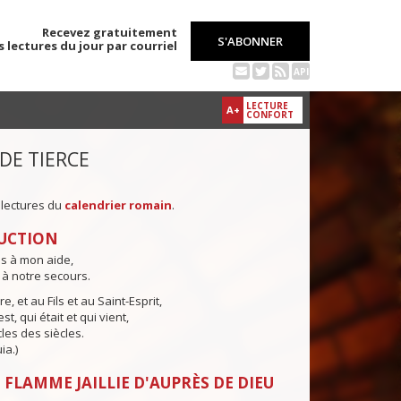
Recevez gratuitement
S'ABONNER
s lectures du jour par courriel
API
LECTURE
A+
CONFORT
 DE TIERCE
 lectures du
calendrier romain
.
UCTION
ns à mon aide,
 à notre secours.
e, et au Fils et au Saint-Esprit,
st, qui était et qui vient,
cles des siècles.
ia.)
 FLAMME JAILLIE D'AUPRÈS DE DIEU