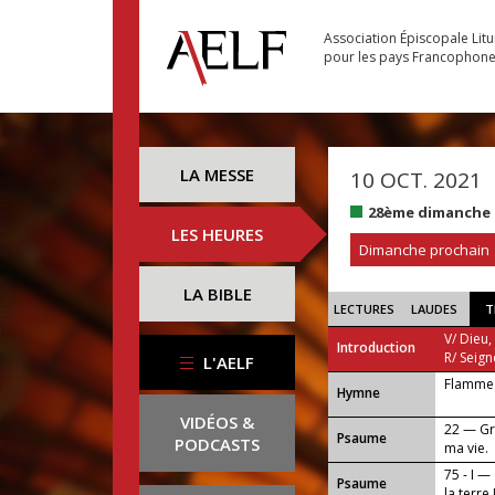
Association Épiscopale Lit
pour les pays Francophon
LA MESSE
10 OCT. 2021
28ème dimanche 
LES HEURES
Dimanche prochain
LA BIBLE
LECTURES
LAUDES
T
V/ Dieu,
Introduction
R/ Seign
L'AELF
Flamme 
...
Hymne
VIDÉOS &
22 — Gr
Psaume
PODCASTS
ma vie.
75 - I —
Psaume
la terre 