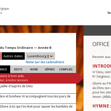
urgique
le
es
OFFICE
du Temps Ordinaire — Année B
Autres dates
Luxembourg
|
Revenir aux
Note sur les calendriers
INTROD
IERCE
SEXTE
NONE
VÊPRES
COMPLIES
V/ Dieu, vie
 viens à mon aide,
R/ Seigneur,
eur, à notre secours.
Gloire au Pèr
jaillie d'auprès de Dieu
au Dieu qui e
pour les siè
âce et bonheur m'accompagnent tous les jours de
Amen. (Allélu
HYMNE :
 Gloire à toi qui t'es levé pour sauver les humbles de
!