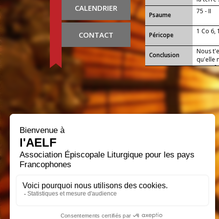
CALENDRIER
75 - II
Psaume
1 Co 6, 
CONTACT
Péricope
Nous t'
Conclusion
qu'elle
attentif