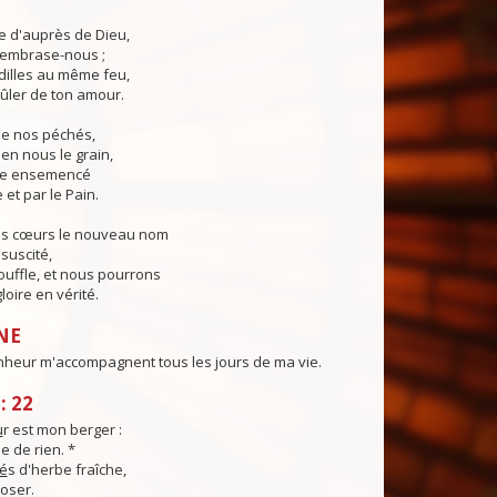
ie d'auprès de Dieu,
, embrase-nous ;
illes au même feu,
ûler de ton amour.
 de nos péchés,
en nous le grain,
ie ensemencé
 et par le Pain.
os cœurs le nouveau nom
suscité,
ouffle, et nous pourrons
loire en vérité.
NE
nheur m'accompagnent tous les jours de ma vie.
: 22
u
r est mon berger :
e de rien. *
é
s d'herbe fraîche,
poser.