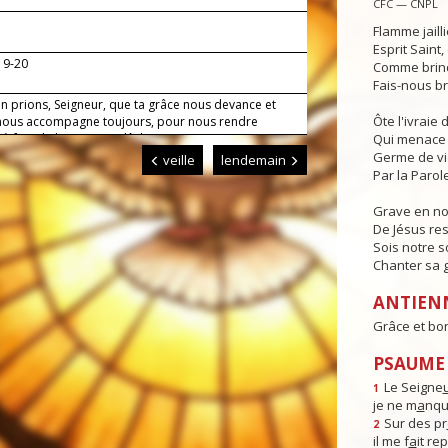
CFC — CNPL
Flamme jaill
Esprit Saint
19-20
Comme brind
Fais-nous br
en prions, Seigneur, que ta grâce nous devance et
Ôte l'ivraie
 nous accompagne toujours, pour nous rendre
s à faire le bien sans relâche.
Qui menace 
Germe de v
veille
lendemain
Par la Parole
Grave en n
De Jésus res
Sois notre s
Chanter sa g
ANTIEN
Grâce et bo
PSAUME 
Le Seigne
1
je ne m
a
nqu
Sur des pr
2
il me f
a
it re