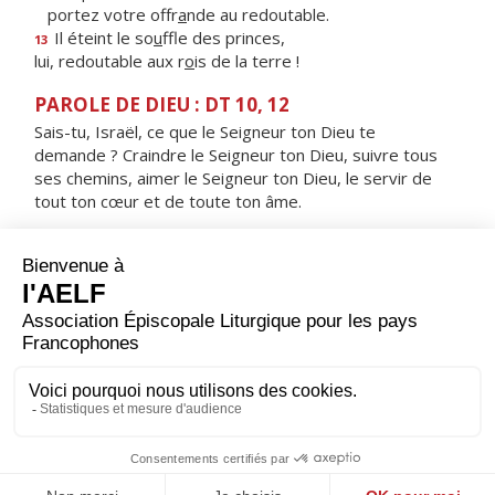
portez votre offr
a
nde au redoutable.
Il éteint le so
u
ffle des princes,
13
lui, redoutable aux r
o
is de la terre !
PAROLE DE DIEU : DT 10, 12
Sais-tu, Israël, ce que le Seigneur ton Dieu te
demande ? Craindre le Seigneur ton Dieu, suivre tous
ses chemins, aimer le Seigneur ton Dieu, le servir de
tout ton cœur et de toute ton âme.
RÉPONS
V/
De tout mon cœur, je te cherche, Seigneur ;
garde-moi de fuir tes volontés.
ORAISON
Nous t'en prions, Seigneur, que ta grâce nous devance
et qu'elle nous accompagne toujours, pour nous rendre
attentifs à faire le bien sans relâche.