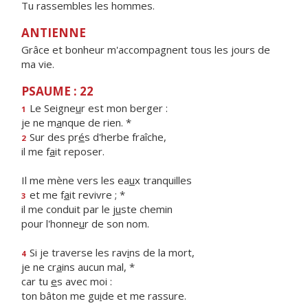
Tu rassembles les hommes.
ANTIENNE
Grâce et bonheur m'accompagnent tous les jours de
ma vie.
PSAUME : 22
Le Seigne
u
r est mon berger :
1
je ne m
a
nque de rien. *
Sur des pr
é
s d'herbe fraîche,
2
il me f
a
it reposer.
Il me mène vers les ea
u
x tranquilles
et me f
a
it revivre ; *
3
il me conduit par le j
u
ste chemin
pour l'honne
u
r de son nom.
Si je traverse les rav
i
ns de la mort,
4
je ne cr
a
ins aucun mal, *
car tu
e
s avec moi :
ton bâton me gu
i
de et me rassure.