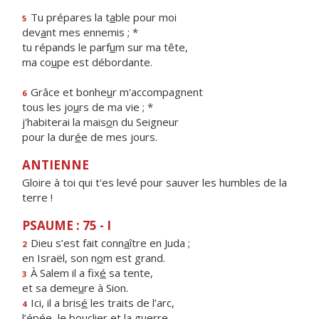
Tu prépares la t
a
ble pour moi
5
dev
a
nt mes ennemis ; *
tu répands le parf
u
m sur ma tête,
ma co
u
pe est débordante.
Grâce et bonhe
u
r m'accompagnent
6
tous les jo
u
rs de ma vie ; *
j'habiterai la mais
o
n du Seigneur
pour la dur
é
e de mes jours.
ANTIENNE
Gloire à toi qui t'es levé pour sauver les humbles de la
terre !
PSAUME : 75 - I
Dieu s’est fait conn
a
ître en Juda ;
2
en Israël, son n
o
m est grand.
À Salem il a fix
é
sa tente,
3
et sa deme
u
re à Sion.
Ici, il a bris
é
les traits de l’arc,
4
l’épée, le boucli
e
r et la guerre.