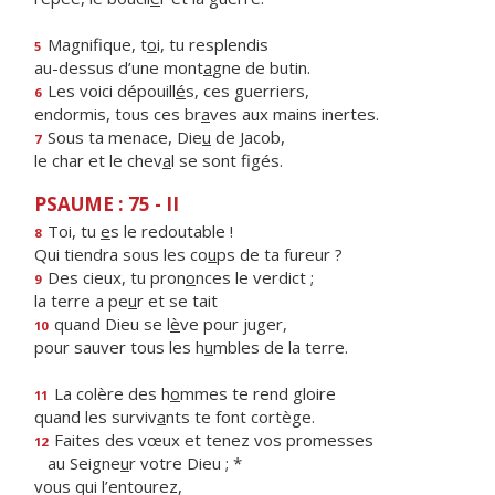
Magnifique, t
o
i, tu resplendis
5
au-dessus d’une mont
a
gne de butin.
Les voici dépouill
é
s, ces guerriers,
6
endormis, tous ces br
a
ves aux mains inertes.
Sous ta menace, Die
u
de Jacob,
7
le char et le chev
a
l se sont figés.
PSAUME : 75 - II
Toi, tu
e
s le redoutable !
8
Qui tiendra sous les co
u
ps de ta fureur ?
Des cieux, tu pron
o
nces le verdict ;
9
la terre a pe
u
r et se tait
quand Dieu se l
è
ve pour juger,
10
pour sauver tous les h
u
mbles de la terre.
La colère des h
o
mmes te rend gloire
11
quand les surviv
a
nts te font cortège.
Faites des vœux et tenez vos promesses
12
au Seigne
u
r votre Dieu ; *
vous qui l’entourez,