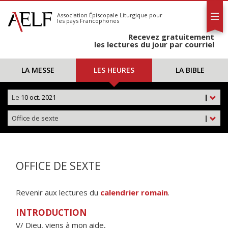
L'AELF
S'abonner
Association Épiscopale Liturgique
pour
les pays Francophones
Calendrier
Recevez gratuitement
Contact
les lectures du jour par courriel
LA MESSE
LES HEURES
LA BIBLE
Le
10 oct. 2021
|
Office de sexte
|
OFFICE DE SEXTE
Revenir aux lectures du
calendrier romain
.
INTRODUCTION
V/ Dieu, viens à mon aide,