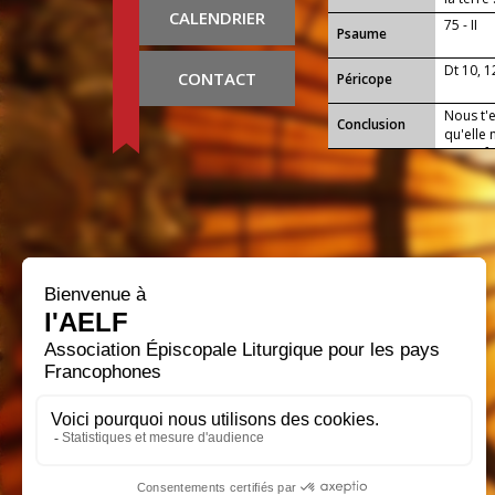
CALENDRIER
75 - II
Psaume
Dt 10, 1
CONTACT
Péricope
Nous t'
Conclusion
qu'elle
attentif