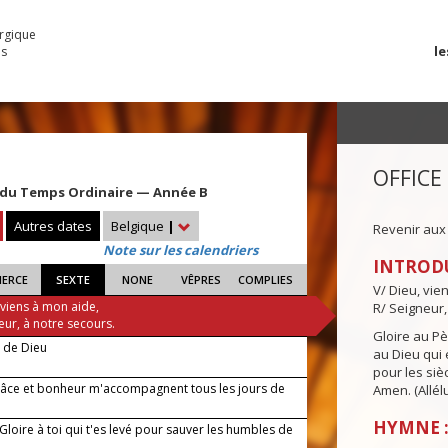
urgique
le
es
OFFICE
du Temps Ordinaire — Année B
Autres dates
Belgique
|
Revenir aux
Note sur les calendriers
INTROD
IERCE
SEXTE
NONE
VÊPRES
COMPLIES
V/ Dieu, vie
 viens à mon aide,
R/ Seigneur,
eur, à notre secours.
Gloire au Pèr
e de Dieu
au Dieu qui e
pour les siè
âce et bonheur m'accompagnent tous les jours de
Amen. (Allélu
HYMNE :
 Gloire à toi qui t'es levé pour sauver les humbles de
!