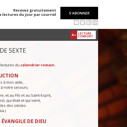
Recevez gratuitement
S'ABONNER
s lectures du jour par courriel
API
LECTURE
A+
CONFORT
 DE SEXTE
 lectures du
calendrier romain
.
UCTION
ns à mon aide,
 à notre secours.
e, et au Fils et au Saint-Esprit,
st, qui était et qui vient,
cles des siècles.
ia.)
 ÉVANGILE DE DIEU