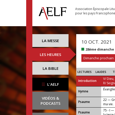
Association Épiscopale Lit
pour les pays Francophon
LA MESSE
10 OCT. 2021
28ème dimanche 
LES HEURES
Dimanche prochain
LA BIBLE
LECTURES
LAUDES
T
V/ Dieu,
Introduction
R/ Seign
L'AELF
Évangil
...
Hymne
VIDÉOS &
22 — Gr
Psaume
PODCASTS
ma vie.
75 - I —
Psaume
la terre 