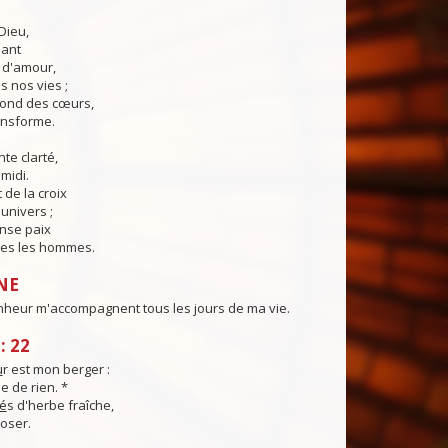
Dieu,
lant
t d'amour,
 nos vies ;
fond des cœurs,
ransforme.
te clarté,
midi.
 de la croix
'univers ;
nse paix
es les hommes.
NE
nheur m'accompagnent tous les jours de ma vie.
: 22
u
r est mon berger :
e de rien. *
é
s d'herbe fraîche,
poser.