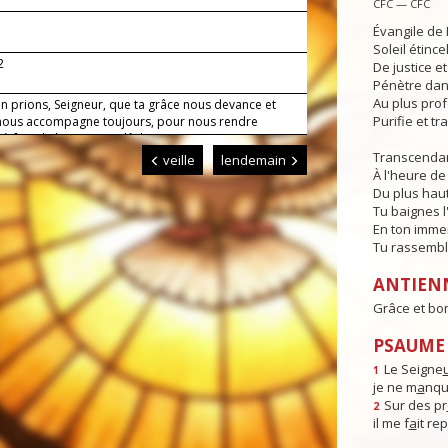
CFC — CFC
Évangile de 
Soleil étince
2
De justice e
Pénètre dans
Au plus pro
en prions, Seigneur, que ta grâce nous devance et
Purifie et t
 nous accompagne toujours, pour nous rendre
s à faire le bien sans relâche.
Transcendan
veille
lendemain
À l'heure de 
Du plus haut
Tu baignes l
En ton imme
Tu rassembl
ANTIEN
Grâce et bo
PSAUME 
Le Seigne
1
je ne m
a
nqu
Sur des pr
2
il me f
a
it re