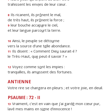
trahissent les env
i
es de leur cœur.
Ils ricanent, ils pr
ô
nent le mal,
8
de très haut, ils pr
ô
nent la force ;
leur bouche accap
a
re le ciel,
9
et leur langue parco
u
rt la terre.
Ainsi, le peuple se déto
u
rne
10
vers la source d’une t
e
lle abondance.
Ils disent : « Comment Die
u
saurait-il ?
11
le Très-Haut, qu
e
peut-il savoir ? »
Voyez comme s
o
nt les impies :
12
tranquilles, ils am
a
ssent des fortunes.
ANTIENNE
Votre rire se changera en pleurs ; et votre joie, en deuil.
PSAUME : 72 - II
Vraiment, c’est en vain que j’ai gard
é
mon cœur pur,
13
lavé mes mains en s
i
gne d’innocence !