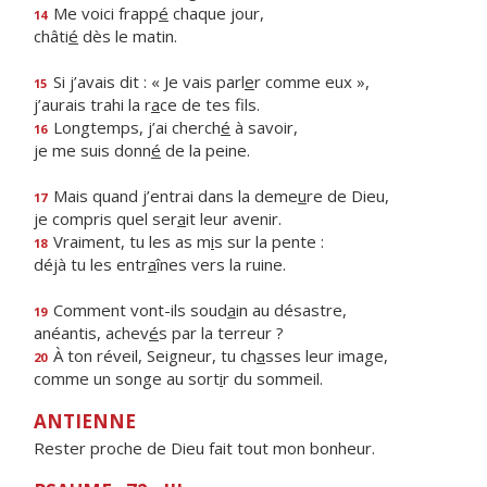
Me voici frapp
é
chaque jour,
14
châti
é
dès le matin.
Si j’avais dit : « Je vais parl
e
r comme eux »,
15
j’aurais trahi la r
a
ce de tes fils.
Longtemps, j’ai cherch
é
à savoir,
16
je me suis donn
é
de la peine.
Mais quand j’entrai dans la deme
u
re de Dieu,
17
je compris quel ser
a
it leur avenir.
Vraiment, tu les as m
i
s sur la pente :
18
déjà tu les entr
a
înes vers la ruine.
Comment vont-ils soud
a
in au désastre,
19
anéantis, achev
é
s par la terreur ?
À ton réveil, Seigneur, tu ch
a
sses leur image,
20
comme un songe au sort
i
r du sommeil.
ANTIENNE
Rester proche de Dieu fait tout mon bonheur.