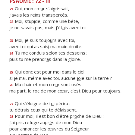
PSAUME : 72 - III
Oui, mon cœ
u
r s’aigrissait,
21
j’avais les r
e
ins transpercés.
Moi, stup
i
de, comme une bête,
22
je ne savais pas, mais j’ét
a
is avec toi.
Moi, je suis toujo
u
rs avec toi,
23
avec toi qui as sais
i
ma main droite.
Tu me conduis sel
o
n tes desseins ;
24
puis tu me prendr
a
s dans la gloire.
Qui donc est pour m
o
i dans le ciel
25
si je n’ai, même avec toi, aucune j
o
ie sur la terre ?
Ma chair et mon cœ
u
r sont usés :
26
ma part, le roc de mon cœur, c’est Die
u
pour toujours.
Qui s’éloigne de t
o
i périra :
27
tu détruis ce
u
x qui te délaissent.
Pour moi, il est bon d’être pr
o
che de Dieu ;
28
j’ai pris refuge aupr
è
s de mon Dieu
pour annoncer les œ
u
vres du Seigneur