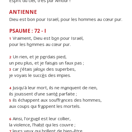
Esprit du ciel, très pur Amour !
ANTIENNE
Dieu est bon pour Israël, pour les hommes au cœur pur.
PSAUME : 72 - I
Vraiment, Dieu est b
o
n pour Israël,
1
pour les h
o
mmes au cœur pur.
Un rien, et je p
e
rdais pied,
2
un peu plus, et je fais
a
is un faux pas ;
car j’étais jalo
u
x des superbes,
3
je voyais le succ
è
s des impies.
Jusqu’à leur mort, ils ne m
a
nquent de rien,
4
ils jouissent d’une sant
é
parfaite ;
ils échappent aux souffr
a
nces des hommes,
5
aux coups qui fr
a
ppent les mortels.
Ainsi, l’orgu
e
il est leur collier,
6
la violence, l’hab
i
t qui les couvre ;
leurs yeux qui br
i
llent de bien-être
7