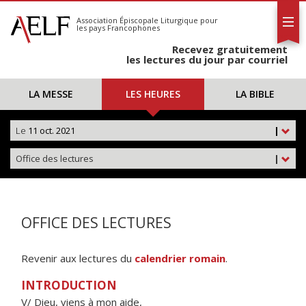
L'AELF
S'abonner
Association Épiscopale Liturgique
pour
les pays Francophones
Calendrier
Recevez gratuitement
Contact
les lectures du jour par courriel
LA MESSE
LES HEURES
LA BIBLE
Le
11 oct. 2021
|
Office des lectures
|
OFFICE DES LECTURES
Revenir aux lectures du
calendrier romain
.
INTRODUCTION
V/ Dieu, viens à mon aide,