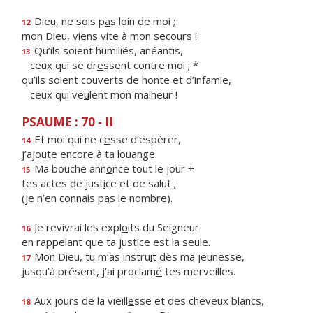
Dieu, ne sois p
a
s loin de moi ;
12
mon Dieu, viens v
i
te à mon secours !
Qu’ils soient humiliés, anéantis,
13
ceux qui se dr
e
ssent contre moi ; *
qu’ils soient couverts de honte et d’infamie,
ceux qui ve
u
lent mon malheur !
PSAUME : 70 - II
Et moi qui ne c
e
sse d’espérer,
14
j’ajoute enc
o
re à ta louange.
Ma bouche ann
o
nce tout le jour +
15
tes actes de just
i
ce et de salut ;
(je n’en connais p
a
s le nombre).
Je revivrai les expl
o
its du Seigneur
16
en rappelant que ta just
i
ce est la seule.
Mon Dieu, tu m’as instru
i
t dès ma jeunesse,
17
jusqu’à présent, j’ai proclam
é
tes merveilles.
Aux jours de la vieill
e
sse et des cheveux blancs,
18