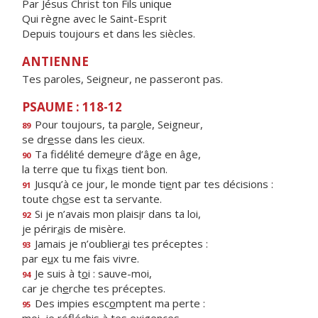
Par Jésus Christ ton Fils unique
Qui règne avec le Saint-Esprit
Depuis toujours et dans les siècles.
ANTIENNE
Tes paroles, Seigneur, ne passeront pas.
PSAUME : 118-12
Pour toujours, ta par
o
le, Seigneur,
89
se dr
e
sse dans les cieux.
Ta fidélité deme
u
re d’âge en âge,
90
la terre que tu fix
a
s tient bon.
Jusqu’à ce jour, le monde ti
e
nt par tes décisions :
91
toute ch
o
se est ta servante.
Si je n’avais mon plais
i
r dans ta loi,
92
je périr
a
is de misère.
Jamais je n’oublier
a
i tes préceptes :
93
par e
u
x tu me fais vivre.
Je suis à t
o
i : sauve-moi,
94
car je ch
e
rche tes préceptes.
Des impies esc
o
mptent ma perte :
95