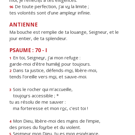
moi, je réfléch
i
s à tes exigences.
De toute perfection, j’ai v
u
la limite ;
96
tes volontés sont d’une ample
u
r infinie.
ANTIENNE
Ma bouche est remplie de ta louange, Seigneur, et le
jour entier, de ta splendeur.
PSAUME : 70 - I
En toi, Seigne
u
r, j’ai mon refuge :
1
garde-moi d’être humili
é
pour toujours.
Dans ta justice, défends-m
o
i, libère-moi,
2
tends l’oreille vers m
o
i, et sauve-moi.
Sois le rocher qui m’accueille,
3
toujo
u
rs accessible ; *
tu as résolu de me sauver :
ma forteresse et mon r
o
c, c’est toi !
Mon Dieu, libère-moi des m
a
ins de l’impie,
4
des prises du fo
u
rbe et du violent.
Seigneur mon Dieu, tu
e
s mon espérance,
5