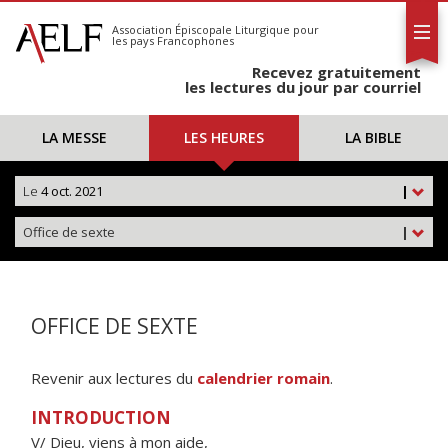
L'AELF
S'abonner
Association Épiscopale Liturgique
pour
les pays Francophones
Calendrier
Recevez gratuitement
Contact
les lectures du jour par courriel
LA MESSE
LES HEURES
LA BIBLE
Le
4 oct. 2021
|
Office de sexte
|
OFFICE DE SEXTE
Revenir aux lectures du
calendrier romain
.
INTRODUCTION
V/ Dieu, viens à mon aide,