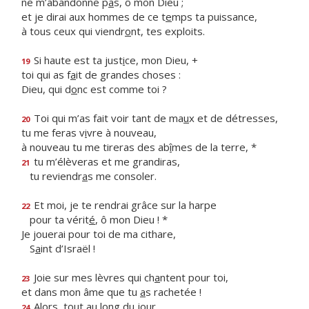
ne m’abandonne p
a
s, ô mon Dieu ;
et je dirai aux hommes de ce t
e
mps ta puissance,
à tous ceux qui viendr
o
nt, tes exploits.
Si haute est ta just
i
ce, mon Dieu, +
19
toi qui as f
a
it de grandes choses :
Dieu, qui d
o
nc est comme toi ?
Toi qui m’as fait voir tant de ma
u
x et de détresses,
20
tu me feras v
i
vre à nouveau,
à nouveau tu me tireras des ab
î
mes de la terre, *
tu m’élèveras et me grandiras,
21
tu reviendr
a
s me consoler.
Et moi, je te rendrai grâce sur la harpe
22
pour ta vérit
é
, ô mon Dieu ! *
Je jouerai pour toi de ma cithare,
S
a
int d’Israël !
Joie sur mes lèvres qui ch
a
ntent pour toi,
23
et dans mon âme que tu
a
s rachetée !
Alors, tout au long du jour,
24