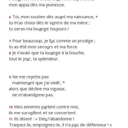
mon appu
i
dès ma jeunesse.
Toi, mon soutien dès av
a
nt ma naissance, +
6
tu m’as choisi dès le v
e
ntre de ma mère ;
tu seras ma lou
a
nge toujours !
Pour beaucoup, je f
u
s comme un prodige ;
7
tu as été mon seco
u
rs et ma force.
Je n’avais que ta lou
a
nge à la bouche,
8
tout le jo
u
r, ta splendeur.
Ne me rejette pas
9
mainten
a
nt que j’ai vieilli ; *
alors que décline ma vigueur,
ne m’aband
o
nne pas.
Mes ennemis p
a
rlent contre moi,
10
ils me surv
e
illent et se concertent.
Ils disent : « Die
u
l’abandonne !
11
Traquez-le, empoignez-le, il n’a p
a
s de défenseur ! »