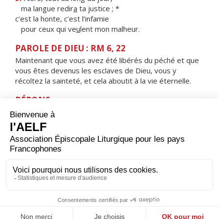
ma langue redir
a
ta justice ; *
c’est la honte, c’est l’infamie
pour ceux qui ve
u
lent mon malheur.
PAROLE DE DIEU : RM 6, 22
Maintenant que vous avez été libérés du péché et que
vous êtes devenus les esclaves de Dieu, vous y
récoltez la sainteté, et cela aboutit à la vie éternelle.
RÉPONS
V/
Ne suis-je pas, Seigneur, ton serviteur ?
Moi, dont tu brises les chaînes ?
ORAISON
Maître de la vigne et de la moisson, toi qui répartis les
tâches et donnes le vrai salaire, aide-nous à porter le
poids du jour sans murmurer contre ta volonté. Par
Jésus, le Christ, notre Seigneur. Amen