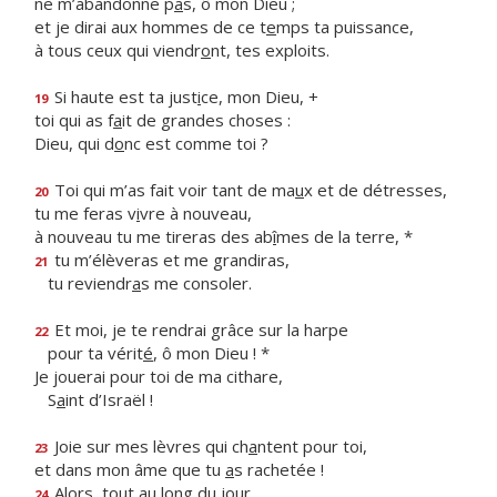
ne m’abandonne p
a
s, ô mon Dieu ;
et je dirai aux hommes de ce t
e
mps ta puissance,
à tous ceux qui viendr
o
nt, tes exploits.
Si haute est ta just
i
ce, mon Dieu, +
19
toi qui as f
a
it de grandes choses :
Dieu, qui d
o
nc est comme toi ?
Toi qui m’as fait voir tant de ma
u
x et de détresses,
20
tu me feras v
i
vre à nouveau,
à nouveau tu me tireras des ab
î
mes de la terre, *
tu m’élèveras et me grandiras,
21
tu reviendr
a
s me consoler.
Et moi, je te rendrai grâce sur la harpe
22
pour ta vérit
é
, ô mon Dieu ! *
Je jouerai pour toi de ma cithare,
S
a
int d’Israël !
Joie sur mes lèvres qui ch
a
ntent pour toi,
23
et dans mon âme que tu
a
s rachetée !
Alors, tout au long du jour,
24