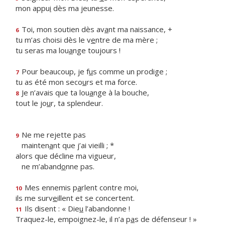
mon appu
i
dès ma jeunesse.
Toi, mon soutien dès av
a
nt ma naissance, +
6
tu m’as choisi dès le v
e
ntre de ma mère ;
tu seras ma lou
a
nge toujours !
Pour beaucoup, je f
u
s comme un prodige ;
7
tu as été mon seco
u
rs et ma force.
Je n’avais que ta lou
a
nge à la bouche,
8
tout le jo
u
r, ta splendeur.
Ne me rejette pas
9
mainten
a
nt que j’ai vieilli ; *
alors que décline ma vigueur,
ne m’aband
o
nne pas.
Mes ennemis p
a
rlent contre moi,
10
ils me surv
e
illent et se concertent.
Ils disent : « Die
u
l’abandonne !
11
Traquez-le, empoignez-le, il n’a p
a
s de défenseur ! »