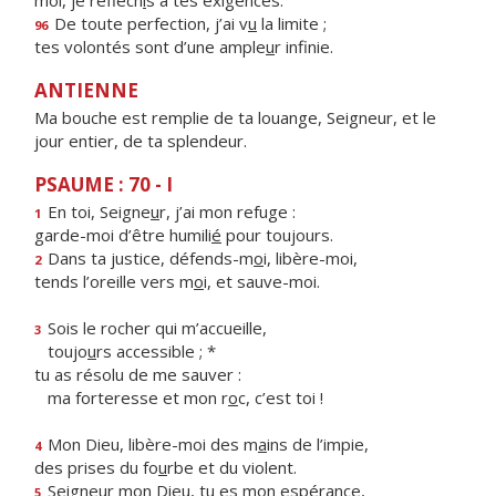
moi, je réfléch
i
s à tes exigences.
De toute perfection, j’ai v
u
la limite ;
96
tes volontés sont d’une ample
u
r infinie.
ANTIENNE
Ma bouche est remplie de ta louange, Seigneur, et le
jour entier, de ta splendeur.
PSAUME : 70 - I
En toi, Seigne
u
r, j’ai mon refuge :
1
garde-moi d’être humili
é
pour toujours.
Dans ta justice, défends-m
o
i, libère-moi,
2
tends l’oreille vers m
o
i, et sauve-moi.
Sois le rocher qui m’accueille,
3
toujo
u
rs accessible ; *
tu as résolu de me sauver :
ma forteresse et mon r
o
c, c’est toi !
Mon Dieu, libère-moi des m
a
ins de l’impie,
4
des prises du fo
u
rbe et du violent.
Seigneur mon Dieu, tu
e
s mon espérance,
5