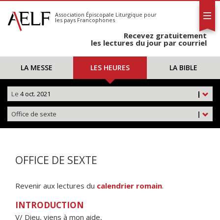
L'AELF
S'abonner
Association Épiscopale Liturgique
pour
les pays Francophones
Calendrier
Recevez gratuitement
Contact
les lectures du jour par courriel
LA MESSE
LES HEURES
LA BIBLE
Le
4 oct. 2021
|
Office de sexte
|
OFFICE DE SEXTE
Revenir aux lectures du
calendrier romain
.
INTRODUCTION
V/ Dieu, viens à mon aide,