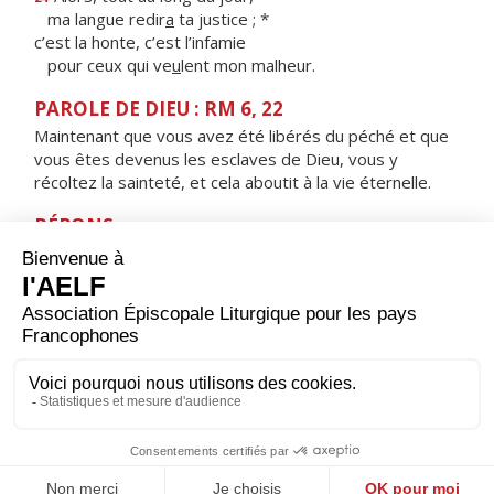
ma langue redir
a
ta justice ; *
c’est la honte, c’est l’infamie
pour ceux qui ve
u
lent mon malheur.
PAROLE DE DIEU : RM 6, 22
Maintenant que vous avez été libérés du péché et que
vous êtes devenus les esclaves de Dieu, vous y
récoltez la sainteté, et cela aboutit à la vie éternelle.
RÉPONS
V/
Ne suis-je pas, Seigneur, ton serviteur ?
Moi, dont tu brises les chaînes ?
ORAISON
Maître de la vigne et de la moisson, toi qui répartis les
tâches et donnes le vrai salaire, aide-nous à porter le
poids du jour sans murmurer contre ta volonté. Par
Jésus, le Christ, notre Seigneur. Amen