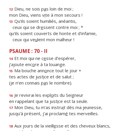
Dieu, ne sois p
a
s loin de moi ;
12
mon Dieu, viens v
i
te à mon secours !
Qu’ils soient humiliés, anéantis,
13
ceux qui se dr
e
ssent contre moi ; *
qu’ils soient couverts de honte et d’infamie,
ceux qui ve
u
lent mon malheur !
PSAUME : 70 - II
Et moi qui ne c
e
sse d’espérer,
14
j’ajoute enc
o
re à ta louange.
Ma bouche ann
o
nce tout le jour +
15
tes actes de just
i
ce et de salut ;
(je n’en connais p
a
s le nombre).
Je revivrai les expl
o
its du Seigneur
16
en rappelant que ta just
i
ce est la seule.
Mon Dieu, tu m’as instru
i
t dès ma jeunesse,
17
jusqu’à présent, j’ai proclam
é
tes merveilles.
Aux jours de la vieill
e
sse et des cheveux blancs,
18