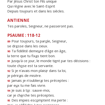
Par Jésus Christ ton Fils unique
Qui règne avec le Saint-Esprit
Depuis toujours et dans les siècles.
ANTIENNE
Tes paroles, Seigneur, ne passeront pas.
PSAUME : 118-12
Pour toujours, ta par
o
le, Seigneur,
89
se dr
e
sse dans les cieux.
Ta fidélité deme
u
re d’âge en âge,
90
la terre que tu fix
a
s tient bon.
Jusqu’à ce jour, le monde ti
e
nt par tes décisions :
91
toute ch
o
se est ta servante.
Si je n’avais mon plais
i
r dans ta loi,
92
je périr
a
is de misère.
Jamais je n’oublier
a
i tes préceptes :
93
par e
u
x tu me fais vivre.
Je suis à t
o
i : sauve-moi,
94
car je ch
e
rche tes préceptes.
Des impies esc
o
mptent ma perte :
95