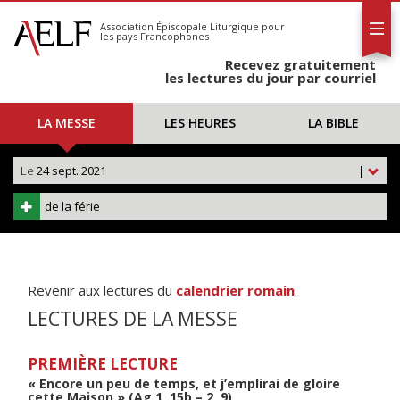
L'AELF
S'abonner
Association Épiscopale Liturgique
pour
les pays Francophones
Calendrier
Recevez gratuitement
Contact
les lectures du jour par courriel
LA MESSE
LES HEURES
LA BIBLE
Le
24 sept. 2021
|
de la férie
Revenir aux lectures du
calendrier romain
.
LECTURES DE LA MESSE
PREMIÈRE LECTURE
« Encore un peu de temps, et j’emplirai de gloire
cette Maison » (Ag 1, 15b – 2, 9)