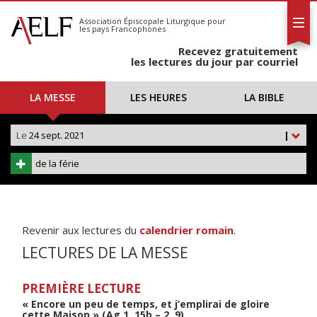
L'AELF
S'abonner
Association Épiscopale Liturgique
pour
les pays Francophones
Calendrier
Recevez gratuitement
Contact
les lectures du jour par courriel
LA MESSE
LES HEURES
LA BIBLE
Le
24 sept. 2021
|
de la férie
Revenir aux lectures du
calendrier romain
.
LECTURES DE LA MESSE
PREMIÈRE LECTURE
« Encore un peu de temps, et j’emplirai de gloire
cette Maison » (Ag 1, 15b – 2, 9)