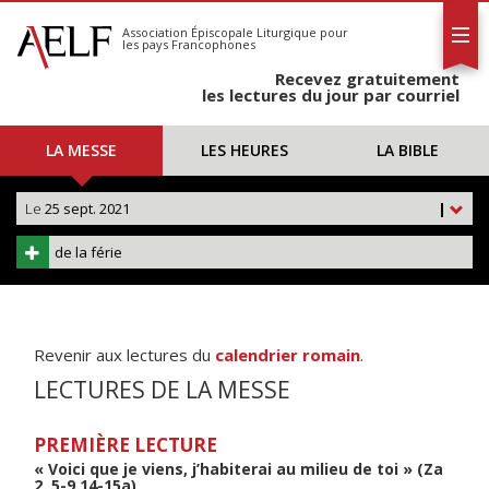
L'AELF
S'abonner
Association Épiscopale Liturgique
pour
les pays Francophones
Calendrier
Recevez gratuitement
Contact
les lectures du jour par courriel
LA MESSE
LES HEURES
LA BIBLE
Le
25 sept. 2021
|
de la férie
Revenir aux lectures du
calendrier romain
.
LECTURES DE LA MESSE
PREMIÈRE LECTURE
« Voici que je viens, j’habiterai au milieu de toi » (Za
2, 5-9.14-15a)