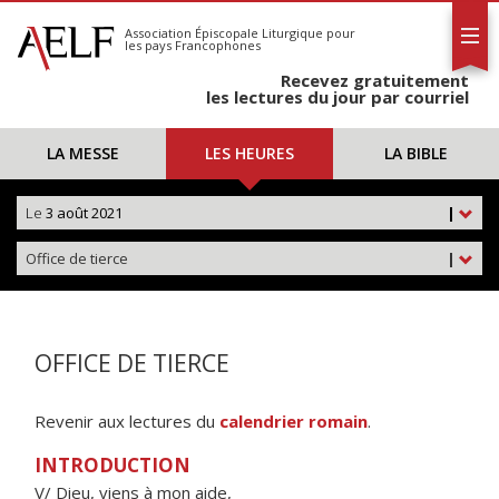
L'AELF
S'abonner
Association Épiscopale Liturgique
pour
les pays Francophones
Calendrier
Recevez gratuitement
Contact
les lectures du jour par courriel
LA MESSE
LES HEURES
LA BIBLE
Le
3 août 2021
|
Office de tierce
|
OFFICE DE TIERCE
Revenir aux lectures du
calendrier romain
.
INTRODUCTION
V/ Dieu, viens à mon aide,