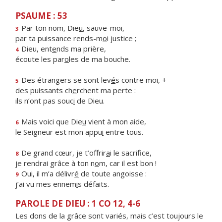
PSAUME : 53
Par ton nom, Die
u
, sauve-moi,
3
par ta puissance rends-m
o
i justice ;
Dieu, ent
e
nds ma prière,
4
écoute les par
o
les de ma bouche.
Des étrangers se sont lev
é
s contre moi, +
5
des puissants ch
e
rchent ma perte :
ils n’ont pas souc
i
de Dieu.
Mais voici que Die
u
vient à mon aide,
6
le Seigneur est mon appu
i
entre tous.
De grand cœur, je t’offrir
a
i le sacrifice,
8
je rendrai grâce à ton n
o
m, car il est bon !
Oui, il m’a délivr
é
de toute angoisse :
9
j’ai vu mes ennem
i
s défaits.
PAROLE DE DIEU : 1 CO 12, 4-6
Les dons de la grâce sont variés, mais c’est toujours le