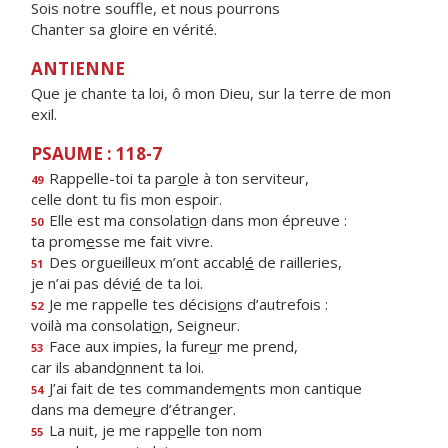
Sois notre souffle, et nous pourrons
Chanter sa gloire en vérité.
ANTIENNE
Que je chante ta loi, ô mon Dieu, sur la terre de mon
exil.
PSAUME : 118-7
Rappelle-toi ta par
o
le à ton serviteur,
49
celle dont tu f
s mon espoir.
Elle est ma consolati
o
n dans mon épreuve :
50
ta prom
e
sse me fait vivre.
Des orgueilleux m’ont accabl
é
de railleries,
51
je n’ai pas dévi
é
de ta loi.
Je me rappelle tes décisi
o
ns d’autrefois :
52
voilà ma consolati
o
n, Seigneur.
Face aux impies, la fure
u
r me prend,
53
car ils aband
o
nnent ta loi.
J’ai fait de tes commandem
e
nts mon cantique
54
dans ma deme
u
re d’étranger.
La nuit, je me rapp
e
lle ton nom
55