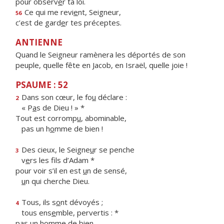
pour observ
e
r ta loi.
Ce qui me revi
e
nt, Seigneur,
56
c’est de gard
e
r tes préceptes.
ANTIENNE
Quand le Seigneur ramènera les déportés de son
peuple, quelle fête en Jacob, en Israël, quelle joie !
PSAUME : 52
Dans son cœur, le fo
u
déclare :
2
« P
a
s de Dieu ! » *
Tout est corromp
u
, abominable,
pas un h
o
mme de bien !
Des cieux, le Seigne
u
r se penche
3
v
e
rs les fils d’Adam *
pour voir s’il en est
u
n de sensé,
u
n qui cherche Dieu.
Tous, ils s
o
nt dévoyés ;
4
tous ens
e
mble, pervertis : *
pas un h
o
mme de bien,