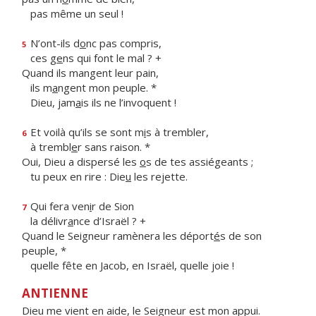
pas même un seul !
N’ont-ils d
o
nc pas compris,
5
ces g
e
ns qui font le mal ? +
Quand ils mangent leur pain,
ils m
a
ngent mon peuple. *
Dieu, jam
a
is ils ne l’invoquent !
Et voilà qu’ils se sont m
i
s à trembler,
6
à trembl
e
r sans raison. *
Oui, Dieu a dispersé les
o
s de tes assiégeants ;
tu peux en rire : Die
u
les rejette.
Qui fera ven
i
r de Sion
7
la délivr
a
nce d’Israël ? +
Quand le Seigneur ramènera les déport
é
s de son
peuple, *
quelle fête en Jacob, en Israël, quelle joie !
ANTIENNE
Dieu me vient en aide, le Seigneur est mon appui.