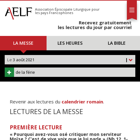
L'AELF
S'abonner
Association Épiscopale Liturgique
pour
les pays Francophones
Calendrier
Recevez gratuitement
Contact
les lectures du jour par courriel
LA MESSE
LES HEURES
LA BIBLE
Le
3 août 2021
|
de la férie
Revenir aux lectures du
calendrier romain
.
LECTURES DE LA MESSE
PREMIÈRE LECTURE
« Pourquoi avez-vous osé critiquer mon serviteur
Moïse ? C’est de vive voix que je lui parle » (Nb 12, 1-