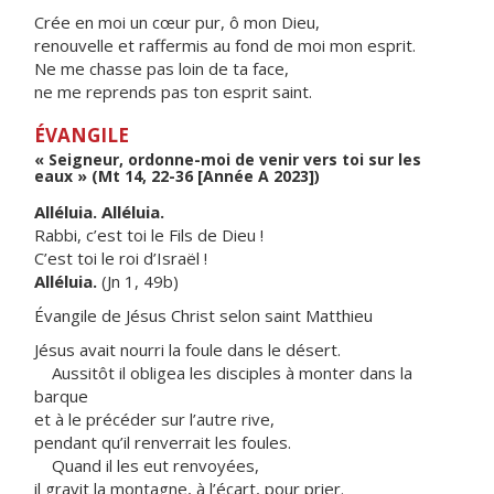
Crée en moi un cœur pur, ô mon Dieu,
renouvelle et raffermis au fond de moi mon esprit.
Ne me chasse pas loin de ta face,
ne me reprends pas ton esprit saint.
ÉVANGILE
« Seigneur, ordonne-moi de venir vers toi sur les
eaux » (Mt 14, 22-36 [Année A 2023])
Alléluia. Alléluia.
Rabbi, c’est toi le Fils de Dieu !
C’est toi le roi d’Israël !
Alléluia.
(Jn 1, 49b)
Évangile de Jésus Christ selon saint Matthieu
Jésus avait nourri la foule dans le désert.
Aussitôt il obligea les disciples à monter dans la
barque
et à le précéder sur l’autre rive,
pendant qu’il renverrait les foules.
Quand il les eut renvoyées,
il gravit la montagne, à l’écart, pour prier.