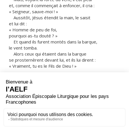
et, comme il commençait à enfoncer, il cria :
« Seigneur, sauve-moi ! »
Aussitôt, Jésus étendit la main, le saisit
et lui dit :
« Homme de peu de foi,
pourquoi as-tu douté ? »
Et quand ils furent montés dans la barque,
le vent tomba.
Alors ceux qui étaient dans la barque
se prosternèrent devant lui, et ils lui dirent :
« Vraiment, tu es le Fils de Dieu ! »
Après la traversée, ils abordèrent à Génésareth.
Les gens de cet endroit reconnurent Jésus ;
ils firent avertir toute la région,
et on lui amena tous les malades.
Ils le suppliaient de leur laisser seulement
toucher la frange de son manteau,
et tous ceux qui le faisaient furent sauvés.
– Acclamons la Parole de Dieu.