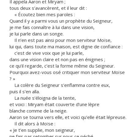
Il appela Aaron et Miryam ;
tous deux s’avancèrent, et il leur dit :
« Écoutez bien mes paroles :
Quand il y a parmi vous un prophète du Seigneur,
je me fais connaître à lui dans une vision,
je lui parle dans un songe.
Il n’en est pas ainsi pour mon serviteur Moïse,
lui qui, dans toute ma maison, est digne de confiance :
c’est de vive voix que je lui parle,
dans une vision claire et non pas en énigmes ;
ce qu’il regarde, c’est la forme même du Seigneur.
Pourquoi avez-vous osé critiquer mon serviteur Moïse
? »
La colère du Seigneur s’enflamma contre eux,
puis il s’en alla.
La nuée s’éloigna de la tente,
et voici : Miryam était couverte d’une lèpre
blanche comme de la neige.
Aaron se tourna vers elle, et voici qu’elle était lépreuse.
Il dit alors à Moïse :
« Je t’en supplie, mon seigneur,
ne fais pas retomber sur nous ce péché