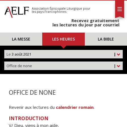
L'AELF
S'abonner
Association Épiscopale Liturgique
pour
les pays Francophones
Calendrier
Recevez gratuitement
Contact
les lectures du jour par courriel
LA MESSE
LES HEURES
LA BIBLE
Le
3 août 2021
|
Office de none
|
OFFICE DE NONE
Revenir aux lectures du
calendrier romain
.
INTRODUCTION
V/ Dieu, viens à mon aide,