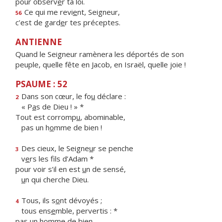
pour observ
e
r ta loi.
Ce qui me revi
e
nt, Seigneur,
56
c’est de gard
e
r tes préceptes.
ANTIENNE
Quand le Seigneur ramènera les déportés de son
peuple, quelle fête en Jacob, en Israël, quelle joie !
PSAUME : 52
Dans son cœur, le fo
u
déclare :
2
« P
a
s de Dieu ! » *
Tout est corromp
u
, abominable,
pas un h
o
mme de bien !
Des cieux, le Seigne
u
r se penche
3
v
e
rs les fils d’Adam *
pour voir s’il en est
u
n de sensé,
u
n qui cherche Dieu.
Tous, ils s
o
nt dévoyés ;
4
tous ens
e
mble, pervertis : *
pas un h
o
mme de bien,