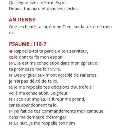
Qui règne avec le Saint-Esprit
Depuis toujours et dans les siècles.
ANTIENNE
Que je chante ta loi, ô mon Dieu, sur la terre de mon
exil.
PSAUME : 118-7
Rappelle-toi ta par
o
le à ton serviteur,
49
celle dont tu f
s mon espoir.
Elle est ma consolati
o
n dans mon épreuve :
50
ta prom
e
sse me fait vivre.
Des orgueilleux m’ont accabl
é
de railleries,
51
je n’ai pas dévi
é
de ta loi.
Je me rappelle tes décisi
o
ns d’autrefois :
52
voilà ma consolati
o
n, Seigneur.
Face aux impies, la fure
u
r me prend,
53
car ils aband
o
nnent ta loi.
J’ai fait de tes commandem
e
nts mon cantique
54
dans ma deme
u
re d’étranger.
La nuit, je me rapp
e
lle ton nom
55