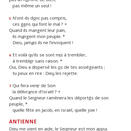
pas même un seul !
N’ont-ils d
o
nc pas compris,
5
ces g
e
ns qui font le mal ? +
Quand ils mangent leur pain,
ils m
a
ngent mon peuple. *
Dieu, jam
a
is ils ne l’invoquent !
Et voilà qu’ils se sont m
i
s à trembler,
6
à trembl
e
r sans raison. *
Oui, Dieu a dispersé les
o
s de tes assiégeants ;
tu peux en rire : Die
u
les rejette.
Qui fera ven
i
r de Sion
7
la délivr
a
nce d’Israël ? +
Quand le Seigneur ramènera les déport
é
s de son
peuple, *
quelle fête en Jacob, en Israël, quelle joie !
ANTIENNE
Dieu me vient en aide, le Seigneur est mon appui.