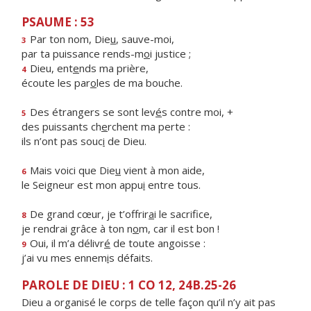
PSAUME : 53
Par ton nom, Die
u
, sauve-moi,
3
par ta puissance rends-m
o
i justice ;
Dieu, ent
e
nds ma prière,
4
écoute les par
o
les de ma bouche.
Des étrangers se sont lev
é
s contre moi, +
5
des puissants ch
e
rchent ma perte :
ils n’ont pas souc
i
de Dieu.
Mais voici que Die
u
vient à mon aide,
6
le Seigneur est mon appu
i
entre tous.
De grand cœur, je t’offrir
a
i le sacrifice,
8
je rendrai grâce à ton n
o
m, car il est bon !
Oui, il m’a délivr
é
de toute angoisse :
9
j’ai vu mes ennem
i
s défaits.
PAROLE DE DIEU : 1 CO 12, 24B.25-26
Dieu a organisé le corps de telle façon qu’il n’y ait pas