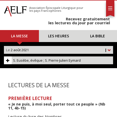
L'AELF
S'abonner
Association Épiscopale Liturgique
pour
les pays Francophones
Calendrier
Recevez gratuitement
Contact
les lectures du jour par courriel
LA MESSE
LES HEURES
LA BIBLE
Le
2 août 2021
|
S. Eusèbe, évêque ; S. Pierre-Julien Eymard
LECTURES DE LA MESSE
PREMIÈRE LECTURE
« Je ne puis, à moi seul, porter tout ce peuple » (Nb
11, 4b-15)
Lecture du livre des Nombres