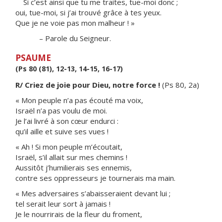
Si c’est ainsi que tu me traites, tue-moi donc ;
oui, tue-moi, si j’ai trouvé grâce à tes yeux.
Que je ne voie pas mon malheur ! »
– Parole du Seigneur.
PSAUME
(Ps 80 (81), 12-13, 14-15, 16-17)
R/ Criez de joie pour Dieu, notre force !
(Ps 80, 2a)
« Mon peuple n’a pas écouté ma voix,
Israël n’a pas voulu de moi.
Je l’ai livré à son cœur endurci :
qu’il aille et suive ses vues !
« Ah ! Si mon peuple m’écoutait,
Israël, s’il allait sur mes chemins !
Aussitôt j’humilierais ses ennemis,
contre ses oppresseurs je tournerais ma main.
« Mes adversaires s’abaisseraient devant lui ;
tel serait leur sort à jamais !
Je le nourrirais de la fleur du froment,