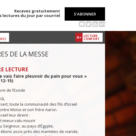
Recevez gratuitement
S'ABONNER
s lectures du jour par courriel
API
LECTURE
A+
DOC)
CONFORT
ES DE LA MESSE
E LECTURE
je vais faire pleuvoir du pain pour vous »
.12-15)
ivre de l’Exode
-là,
rt, toute la communauté des fils d’Israël
contre Moïse et son frère Aaron.
raël leur dirent :
ait mieux valu mourir
u Seigneur, au pays d’Égypte,
étions assis près des marmites de viande,