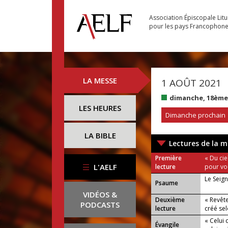
Association Épiscopale Lit
pour les pays Francophon
LA MESSE
1 AOÛT 2021
dimanche, 18ème
LES HEURES
Dimanche prochain
LA BIBLE
Lectures de la m
Première
« Du cie
L'AELF
lecture
pour vo
Le Seign
Psaume
VIDÉOS &
Deuxième
« Revêt
PODCASTS
lecture
créé sel
« Celui 
Évangile