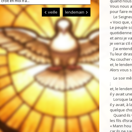
 croit en moi n’a...
quand nous 
Vous nous av
pour faire m
veille
lendemain
Le Seigneur
« Voici que, 
Le peuple so
quotidienne
et ainsi je v
je verrai s’i
J’ai entendu
Tu leur diras
‘Au coucher 
et, le lende
Alors vous s
Le soir même
;
et, le lende
il y avait u
Lorsque la 
il y avait, à
quelque chos
Quand ils v
les fils d’Isr
« Mann hou ? 
car ils ne sa