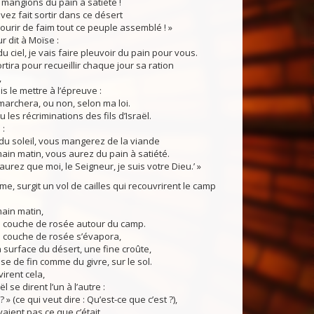
mangions du pain à satiété !
ez fait sortir dans ce désert
ourir de faim tout ce peuple assemblé ! »
 dit à Moïse :
du ciel, je vais faire pleuvoir du pain pour vous.
rtira pour recueillir chaque jour sa ration
,
ais le mettre à l’épreuve :
l marchera, ou non, selon ma loi.
 les récriminations des fils d’Israël.
 :
du soleil, vous mangerez de la viande
main matin, vous aurez du pain à satiété.
aurez que moi, le Seigneur, je suis votre Dieu.’ »
, surgit un vol de cailles qui recouvrirent le camp
main matin,
ne couche de rosée autour du camp.
couche de rosée s’évapora,
 la surface du désert, une fine croûte,
e de fin comme du givre, sur le sol.
irent cela,
aël se dirent l’un à l’autre :
» (ce qui veut dire : Qu’est-ce que c’est ?),
vaient pas ce que c’était.