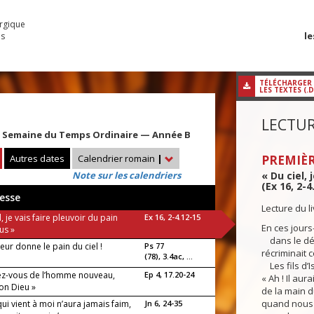
urgique
le
es
TÉLÉCHARGER
LES TEXTES (.
LECTUR
 Semaine du Temps Ordinaire — Année B
Autres dates
Calendrier romain
|
PREMIÈR
Note sur les calendriers
« Du ciel, 
(Ex 16, 2-4
esse
Lecture du l
l, je vais faire pleuvoir du pain
Ex 16, 2-4.12-15
En ces jours
us »
dans le dése
eur donne le pain du ciel !
Ps 77
récriminait 
(78), 3.4ac, ...
Les fils d’Is
ez-vous de l’homme nouveau,
Ep 4, 17.20-24
« Ah ! Il aur
on Dieu »
de la main d
quand nous 
qui vient à moi n’aura jamais faim,
Jn 6, 24-35