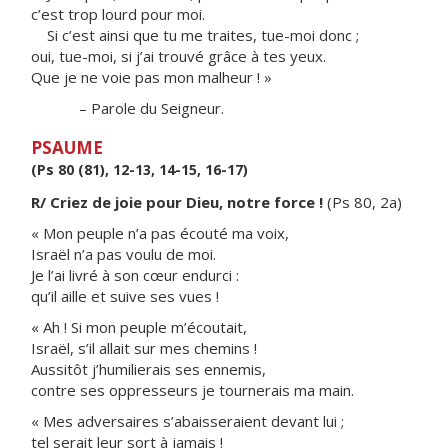
c’est trop lourd pour moi.
Si c’est ainsi que tu me traites, tue-moi donc ;
oui, tue-moi, si j’ai trouvé grâce à tes yeux.
Que je ne voie pas mon malheur ! »
– Parole du Seigneur.
PSAUME
(Ps 80 (81), 12-13, 14-15, 16-17)
R/ Criez de joie pour Dieu, notre force !
(Ps 80, 2a)
« Mon peuple n’a pas écouté ma voix,
Israël n’a pas voulu de moi.
Je l’ai livré à son cœur endurci :
qu’il aille et suive ses vues !
« Ah ! Si mon peuple m’écoutait,
Israël, s’il allait sur mes chemins !
Aussitôt j’humilierais ses ennemis,
contre ses oppresseurs je tournerais ma main.
« Mes adversaires s’abaisseraient devant lui ;
tel serait leur sort à jamais !