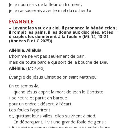
Je le nourrirais de la fleur du froment,
je le rassasierais avec le miel du rocher ! »
ÉVANGILE
« Levant les yeux au ciel, il prononça la bénédiction ;
il rompit les pains, il les donna aux disciples, et les
disciples les donnèrent à la foule » (Mt 14, 13-21
(Années B et C 2025))
Alléluia. Alléluia.
L’homme ne vit pas seulement de pain,
mais de toute parole qui sort de la bouche de Dieu.
Alléluia.
(Mt 4,4b)
Évangile de Jésus Christ selon saint Matthieu
En ce temps-là,
quand Jésus apprit la mort de Jean le Baptiste,
il se retira et partit en barque
pour un endroit désert, à l’écart.
Les foules l’apprirent
et, quittant leurs villes, elles suivirent à pied.
En débarquant, il vit une grande foule de gens ;
il fut saisi de compassion envers eux et guérit leurs