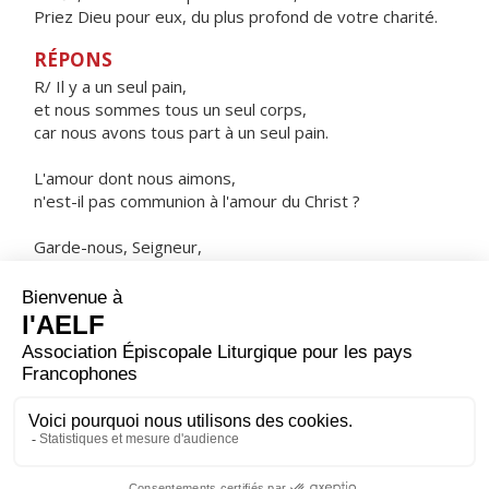
Priez Dieu pour eux, du plus profond de votre charité.
RÉPONS
R/ Il y a un seul pain,
et nous sommes tous un seul corps,
car nous avons tous part à un seul pain.
L'amour dont nous aimons,
n'est-il pas communion à l'amour du Christ ?
Garde-nous, Seigneur,
dans l'unité de l'Esprit, par le lien de la paix.
ORAISON
Fais-nous vivre à tout moment, Seigneur, dans l'amour
et le respect de ton saint nom, toi qui ne cesses jamais
de guider ceux que tu enracines solidement dans ton
amour.