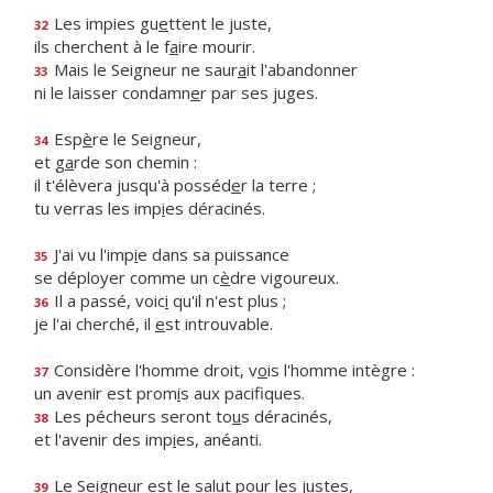
Les impies gu
e
ttent le juste,
32
ils cherchent à le f
a
ire mourir.
Mais le Seigneur ne saur
a
it l'abandonner
33
ni le laisser condamn
e
r par ses juges.
Esp
è
re le Seigneur,
34
et g
a
rde son chemin :
il t'élèvera jusqu'à posséd
e
r la terre ;
tu verras les imp
i
es déracinés.
J'ai vu l'imp
i
e dans sa puissance
35
se déployer comme un c
è
dre vigoureux.
Il a passé, voic
i
qu'il n'est plus ;
36
je l'ai cherché, il
e
st introuvable.
Considère l'homme droit, v
o
is l'homme intègre :
37
un avenir est prom
i
s aux pacifiques.
Les pécheurs seront to
u
s déracinés,
38
et l'avenir des imp
i
es, anéanti.
Le Seigneur est le sal
u
t pour les justes,
39