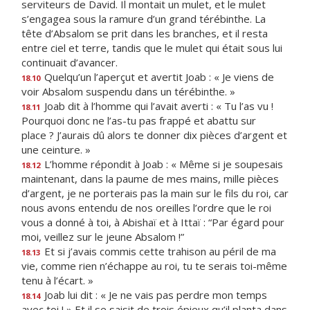
serviteurs de David. Il montait un mulet, et le mulet
s’engagea sous la ramure d’un grand térébinthe. La
tête d’Absalom se prit dans les branches, et il resta
entre ciel et terre, tandis que le mulet qui était sous lui
continuait d’avancer.
Quelqu’un l’aperçut et avertit Joab : « Je viens de
18.10
voir Absalom suspendu dans un térébinthe. »
Joab dit à l’homme qui l’avait averti : « Tu l’as vu !
18.11
Pourquoi donc ne l’as-tu pas frappé et abattu sur
place ? J’aurais dû alors te donner dix pièces d’argent et
une ceinture. »
L’homme répondit à Joab : « Même si je soupesais
18.12
maintenant, dans la paume de mes mains, mille pièces
d’argent, je ne porterais pas la main sur le fils du roi, car
nous avons entendu de nos oreilles l’ordre que le roi
vous a donné à toi, à Abishaï et à Ittaï : “Par égard pour
moi, veillez sur le jeune Absalom !”
Et si j’avais commis cette trahison au péril de ma
18.13
vie, comme rien n’échappe au roi, tu te serais toi-même
tenu à l’écart. »
Joab lui dit : « Je ne vais pas perdre mon temps
18.14
avec toi ! » Et il se saisit de trois épieux qu’il planta dans