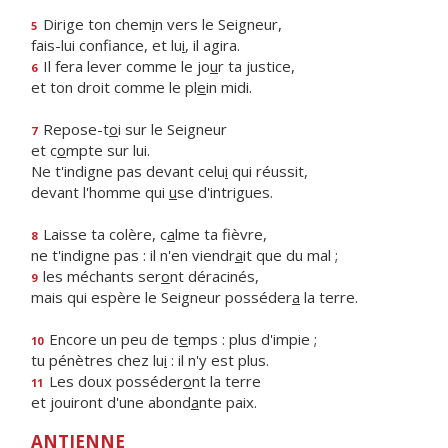
Dirige ton chem
i
n vers le Seigneur,
5
fais-lui confiance, et lu
i
, il agira.
Il fera lever comme le jo
u
r ta justice,
6
et ton droit comme le pl
e
in midi.
Repose-t
o
i sur le Seigneur
7
et c
o
mpte sur lui.
Ne t'indigne pas devant celu
i
qui réussit,
devant l'homme qui
u
se d'intrigues.
Laisse ta colère, c
a
lme ta fièvre,
8
ne t'indigne pas : il n'en viendr
a
it que du mal ;
les méchants ser
o
nt déracinés,
9
mais qui espère le Seigneur posséder
a
la terre.
Encore un peu de t
e
mps : plus d'impie ;
10
tu pénètres chez lu
i
: il n'y est plus.
Les doux posséder
o
nt la terre
11
et jouiront d'une abond
a
nte paix.
ANTIENNE