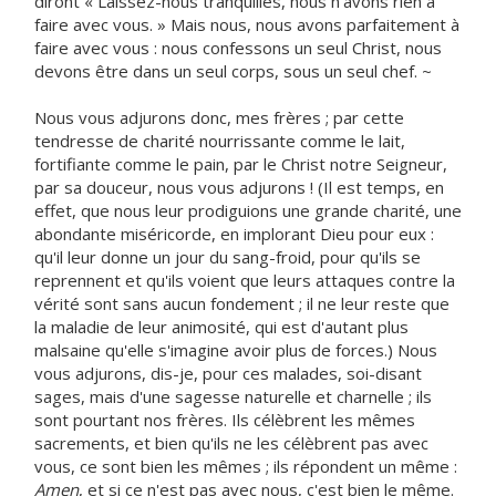
diront « Laissez-nous tranquilles, nous n'avons rien à
faire avec vous. » Mais nous, nous avons parfaitement à
faire avec vous : nous confessons un seul Christ, nous
devons être dans un seul corps, sous un seul chef. ~
Nous vous adjurons donc, mes frères ; par cette
tendresse de charité nourrissante comme le lait,
fortifiante comme le pain, par le Christ notre Seigneur,
par sa douceur, nous vous adjurons ! (Il est temps, en
effet, que nous leur prodiguions une grande charité, une
abondante miséricorde, en implorant Dieu pour eux :
qu'il leur donne un jour du sang-froid, pour qu'ils se
reprennent et qu'ils voient que leurs attaques contre la
vérité sont sans aucun fondement ; il ne leur reste que
la maladie de leur animosité, qui est d'autant plus
malsaine qu'elle s'imagine avoir plus de forces.) Nous
vous adjurons, dis-je, pour ces malades, soi-disant
sages, mais d'une sagesse naturelle et charnelle ; ils
sont pourtant nos frères. Ils célèbrent les mêmes
sacrements, et bien qu'ils ne les célèbrent pas avec
vous, ce sont bien les mêmes ; ils répondent un même :
Amen
, et si ce n'est pas avec nous, c'est bien le même.