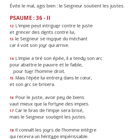
Évite le mal, agis bien : le Seigneur soutient les justes.
PSAUME : 36 - II
L'impie peut intrigu
e
r contre le juste
12
et grincer des d
e
nts contre lui,
le Seigneur se m
o
que du méchant
13
car il voit son jo
u
r qui arrive.
L'impie a tiré son épée, il a tend
u
son arc
14
pour abattre le pauvre et le faible,
pour tu
e
r l'homme droit.
Mais l'épée lui entrer
a
dans le cœur,
15
et son
a
rc se brisera.
Pour le juste, avoir pe
u
de biens
16
vaut mieux que la fort
u
ne des impies.
Car le bras de l'imp
i
e sera brisé,
17
mais le Seigneur souti
e
nt les justes.
Il connaît les jo
u
rs de l'homme intègre
18
qui recevra un hérit
a
ge impérissable.