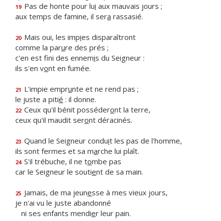
Pas de honte pour lu
i
aux mauvais jours ;
19
aux temps de famine, il ser
a
rassasié.
Mais oui, les imp
i
es disparaîtront
20
comme la par
u
re des prés ;
c'en est fini des ennem
i
s du Seigneur :
ils s'en v
o
nt en fumée.
L'impie empr
u
nte et ne rend pas ;
21
le juste a piti
é
: il donne.
Ceux qu'il bénit posséder
o
nt la terre,
22
ceux qu'il maudit ser
o
nt déracinés.
Quand le Seigneur condu
i
t les pas de l'homme,
23
ils sont fermes et sa m
a
rche lui plaît.
S'il trébuche, il ne t
o
mbe pas
24
car le Seigneur le souti
e
nt de sa main.
Jamais, de ma jeun
e
sse à mes vieux jours,
25
je n'ai vu le juste abandonné
ni ses enfants mendi
e
r leur pain.