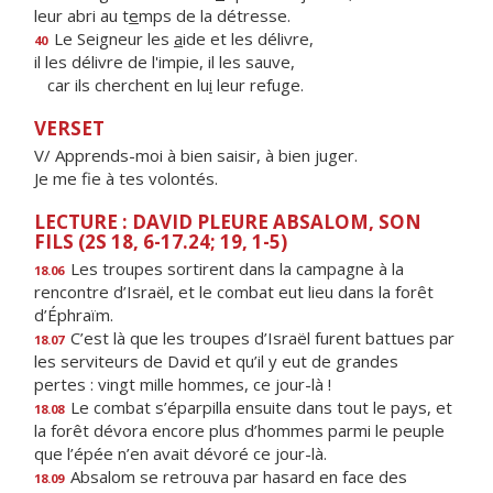
leur abri au t
e
mps de la détresse.
Le Seigneur les
a
ide et les délivre,
40
il les délivre de l'impie, il les sauve,
car ils cherchent en lu
i
leur refuge.
VERSET
V/ Apprends-moi à bien saisir, à bien juger.
Je me fie à tes volontés.
LECTURE : DAVID PLEURE ABSALOM, SON
FILS (2S 18, 6-17.24; 19, 1-5)
Les troupes sortirent dans la campagne à la
18.06
rencontre d’Israël, et le combat eut lieu dans la forêt
d’Éphraïm.
C’est là que les troupes d’Israël furent battues par
18.07
les serviteurs de David et qu’il y eut de grandes
pertes : vingt mille hommes, ce jour-là !
Le combat s’éparpilla ensuite dans tout le pays, et
18.08
la forêt dévora encore plus d’hommes parmi le peuple
que l’épée n’en avait dévoré ce jour-là.
Absalom se retrouva par hasard en face des
18.09