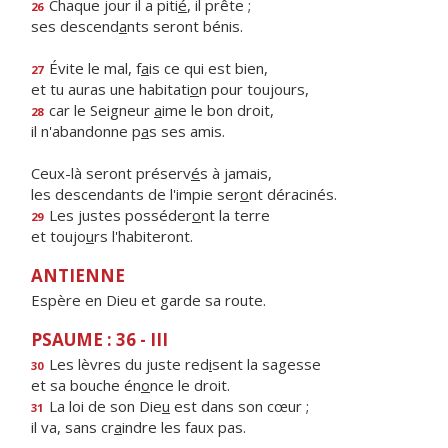
Chaque jour il a piti
é
, il prête ;
26
ses descend
a
nts seront bénis.
Évite le mal, f
a
is ce qui est bien,
27
et tu auras une habitati
o
n pour toujours,
car le Seigneur
a
ime le bon droit,
28
il n'abandonne p
a
s ses amis.
Ceux-là seront préserv
é
s à jamais,
les descendants de l'impie ser
o
nt déracinés.
Les justes posséder
o
nt la terre
29
et toujo
u
rs l'habiteront.
ANTIENNE
Espère en Dieu et garde sa route.
PSAUME : 36 - III
Les lèvres du juste red
i
sent la sagesse
30
et sa bouche én
o
nce le droit.
La loi de son Die
u
est dans son cœur ;
31
il va, sans cr
a
indre les faux pas.