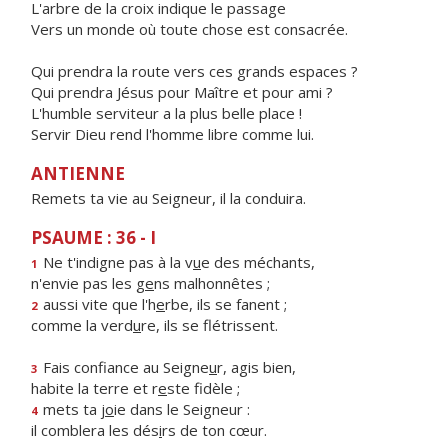
L'arbre de la croix indique le passage
Vers un monde où toute chose est consacrée.
Qui prendra la route vers ces grands espaces ?
Qui prendra Jésus pour Maître et pour ami ?
L'humble serviteur a la plus belle place !
Servir Dieu rend l'homme libre comme lui.
ANTIENNE
Remets ta vie au Seigneur, il la conduira.
PSAUME : 36 - I
Ne t'indigne pas à la v
u
e des méchants,
1
n'envie pas les g
e
ns malhonnêtes ;
aussi vite que l'h
e
rbe, ils se fanent ;
2
comme la verd
u
re, ils se flétrissent.
Fais confiance au Seigne
u
r, agis bien,
3
habite la terre et r
e
ste fidèle ;
mets ta j
o
ie dans le Seigneur :
4
il comblera les dés
i
rs de ton cœur.