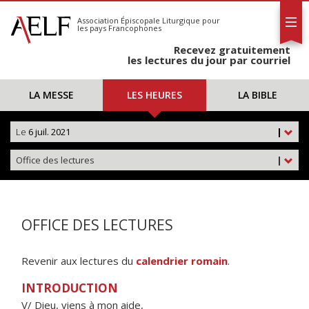
L'AELF
S'abonner
Association Épiscopale Liturgique
pour
les pays Francophones
Calendrier
Recevez gratuitement
Contact
les lectures du jour par courriel
LA MESSE
LES HEURES
LA BIBLE
Le
6 juil. 2021
|
Office des lectures
|
OFFICE DES LECTURES
Revenir aux lectures du
calendrier romain
.
INTRODUCTION
V/ Dieu, viens à mon aide,