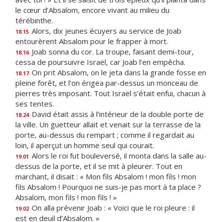
le cœur d’Absalom, encore vivant au milieu du
térébinthe.
Alors, dix jeunes écuyers au service de Joab
18.15
entourèrent Absalom pour le frapper à mort.
Joab sonna du cor. La troupe, faisant demi-tour,
18.16
cessa de poursuivre Israël, car Joab l’en empêcha.
On prit Absalom, on le jeta dans la grande fosse en
18.17
pleine forêt, et l’on érigea par-dessus un monceau de
pierres très imposant. Tout Israël s’était enfui, chacun à
ses tentes.
David était assis à l’intérieur de la double porte de
18.24
la ville. Un guetteur allait et venait sur la terrasse de la
porte, au-dessus du rempart ; comme il regardait au
loin, il aperçut un homme seul qui courait.
Alors le roi fut bouleversé, il monta dans la salle au-
19.01
dessus de la porte, et il se mit à pleurer. Tout en
marchant, il disait : « Mon fils Absalom ! mon fils ! mon
fils Absalom ! Pourquoi ne suis-je pas mort à ta place ?
Absalom, mon fils ! mon fils ! »
On alla prévenir Joab : « Voici que le roi pleure : il
19.02
est en deuil d’Absalom. »