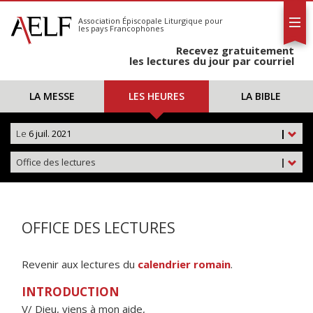
L'AELF
S'abonner
Association Épiscopale Liturgique
pour
les pays Francophones
Calendrier
Recevez gratuitement
Contact
les lectures du jour par courriel
LA MESSE
LES HEURES
LA BIBLE
Le
6 juil. 2021
|
Office des lectures
|
OFFICE DES LECTURES
Revenir aux lectures du
calendrier romain
.
INTRODUCTION
V/ Dieu, viens à mon aide,