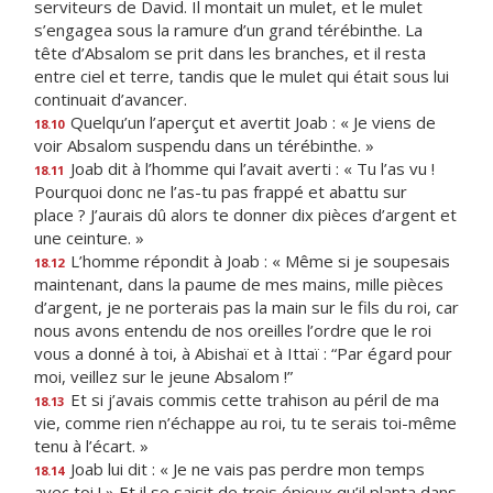
serviteurs de David. Il montait un mulet, et le mulet
s’engagea sous la ramure d’un grand térébinthe. La
tête d’Absalom se prit dans les branches, et il resta
entre ciel et terre, tandis que le mulet qui était sous lui
continuait d’avancer.
Quelqu’un l’aperçut et avertit Joab : « Je viens de
18.10
voir Absalom suspendu dans un térébinthe. »
Joab dit à l’homme qui l’avait averti : « Tu l’as vu !
18.11
Pourquoi donc ne l’as-tu pas frappé et abattu sur
place ? J’aurais dû alors te donner dix pièces d’argent et
une ceinture. »
L’homme répondit à Joab : « Même si je soupesais
18.12
maintenant, dans la paume de mes mains, mille pièces
d’argent, je ne porterais pas la main sur le fils du roi, car
nous avons entendu de nos oreilles l’ordre que le roi
vous a donné à toi, à Abishaï et à Ittaï : “Par égard pour
moi, veillez sur le jeune Absalom !”
Et si j’avais commis cette trahison au péril de ma
18.13
vie, comme rien n’échappe au roi, tu te serais toi-même
tenu à l’écart. »
Joab lui dit : « Je ne vais pas perdre mon temps
18.14
avec toi ! » Et il se saisit de trois épieux qu’il planta dans