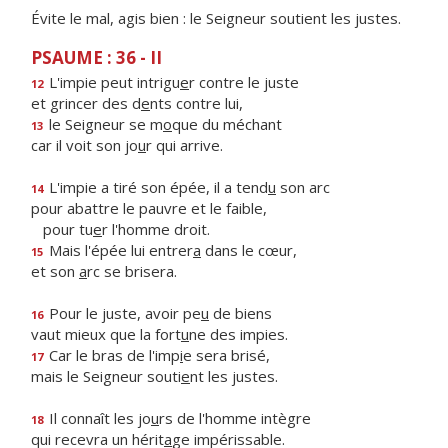
Évite le mal, agis bien : le Seigneur soutient les justes.
PSAUME : 36 - II
L'impie peut intrigu
e
r contre le juste
12
et grincer des d
e
nts contre lui,
le Seigneur se m
o
que du méchant
13
car il voit son jo
u
r qui arrive.
L'impie a tiré son épée, il a tend
u
son arc
14
pour abattre le pauvre et le faible,
pour tu
e
r l'homme droit.
Mais l'épée lui entrer
a
dans le cœur,
15
et son
a
rc se brisera.
Pour le juste, avoir pe
u
de biens
16
vaut mieux que la fort
u
ne des impies.
Car le bras de l'imp
i
e sera brisé,
17
mais le Seigneur souti
e
nt les justes.
Il connaît les jo
u
rs de l'homme intègre
18
qui recevra un hérit
a
ge impérissable.