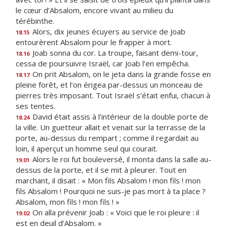
le cœur d’Absalom, encore vivant au milieu du
térébinthe.
Alors, dix jeunes écuyers au service de Joab
18.15
entourèrent Absalom pour le frapper à mort.
Joab sonna du cor. La troupe, faisant demi-tour,
18.16
cessa de poursuivre Israël, car Joab l’en empêcha.
On prit Absalom, on le jeta dans la grande fosse en
18.17
pleine forêt, et l’on érigea par-dessus un monceau de
pierres très imposant. Tout Israël s’était enfui, chacun à
ses tentes.
David était assis à l’intérieur de la double porte de
18.24
la ville. Un guetteur allait et venait sur la terrasse de la
porte, au-dessus du rempart ; comme il regardait au
loin, il aperçut un homme seul qui courait.
Alors le roi fut bouleversé, il monta dans la salle au-
19.01
dessus de la porte, et il se mit à pleurer. Tout en
marchant, il disait : « Mon fils Absalom ! mon fils ! mon
fils Absalom ! Pourquoi ne suis-je pas mort à ta place ?
Absalom, mon fils ! mon fils ! »
On alla prévenir Joab : « Voici que le roi pleure : il
19.02
est en deuil d’Absalom. »