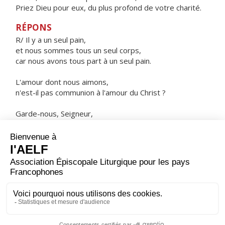
Priez Dieu pour eux, du plus profond de votre charité.
RÉPONS
R/ Il y a un seul pain,
et nous sommes tous un seul corps,
car nous avons tous part à un seul pain.
L'amour dont nous aimons,
n'est-il pas communion à l'amour du Christ ?
Garde-nous, Seigneur,
dans l'unité de l'Esprit, par le lien de la paix.
ORAISON
Fais-nous vivre à tout moment, Seigneur, dans l'amour
et le respect de ton saint nom, toi qui ne cesses jamais
de guider ceux que tu enracines solidement dans ton
amour.