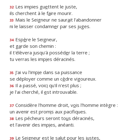
Les impies gu
e
ttent le juste,
32
ils cherchent à le f
a
ire mourir.
Mais le Seigneur ne saur
a
it l'abandonner
33
ni le laisser condamn
e
r par ses juges.
Esp
è
re le Seigneur,
34
et g
a
rde son chemin :
il t'élèvera jusqu'à posséd
e
r la terre ;
tu verras les imp
i
es déracinés.
J'ai vu l'imp
i
e dans sa puissance
35
se déployer comme un c
è
dre vigoureux.
Il a passé, voic
i
qu'il n'est plus ;
36
je l'ai cherché, il
e
st introuvable.
Considère l'homme droit, v
o
is l'homme intègre :
37
un avenir est prom
i
s aux pacifiques.
Les pécheurs seront to
u
s déracinés,
38
et l'avenir des imp
i
es, anéanti.
Le Seigneur est le sal
u
t pour les justes,
39