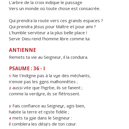
L'arbre de la croix indique le passage
Vers un monde où toute chose est consacrée.
Qui prendra la route vers ces grands espaces ?
Qui prendra Jésus pour Maître et pour ami ?
L'humble serviteur a la plus belle place !
Servir Dieu rend l'homme libre comme lui.
ANTIENNE
Remets ta vie au Seigneur, il la conduira.
PSAUME : 36 - I
Ne t'indigne pas à la v
u
e des méchants,
1
n'envie pas les g
e
ns malhonnêtes ;
aussi vite que l'h
e
rbe, ils se fanent ;
2
comme la verd
u
re, ils se flétrissent.
Fais confiance au Seigne
u
r, agis bien,
3
habite la terre et r
e
ste fidèle ;
mets ta j
o
ie dans le Seigneur :
4
il comblera les dés
i
rs de ton cœur.