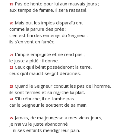
Pas de honte pour lu
i
aux mauvais jours ;
19
aux temps de famine, il ser
a
rassasié.
Mais oui, les imp
i
es disparaîtront
20
comme la par
u
re des prés ;
c'en est fini des ennem
i
s du Seigneur :
ils s'en v
o
nt en fumée.
L'impie empr
u
nte et ne rend pas ;
21
le juste a piti
é
: il donne.
Ceux qu'il bénit posséder
o
nt la terre,
22
ceux qu'il maudit ser
o
nt déracinés.
Quand le Seigneur condu
i
t les pas de l'homme,
23
ils sont fermes et sa m
a
rche lui plaît.
S'il trébuche, il ne t
o
mbe pas
24
car le Seigneur le souti
e
nt de sa main.
Jamais, de ma jeun
e
sse à mes vieux jours,
25
je n'ai vu le juste abandonné
ni ses enfants mendi
e
r leur pain.