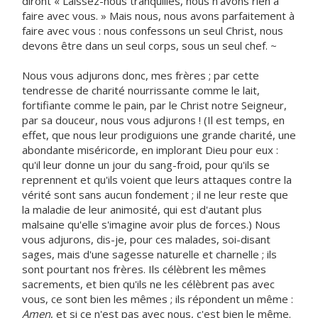
diront « Laissez-nous tranquilles, nous n'avons rien à
faire avec vous. » Mais nous, nous avons parfaitement à
faire avec vous : nous confessons un seul Christ, nous
devons être dans un seul corps, sous un seul chef. ~
Nous vous adjurons donc, mes frères ; par cette
tendresse de charité nourrissante comme le lait,
fortifiante comme le pain, par le Christ notre Seigneur,
par sa douceur, nous vous adjurons ! (Il est temps, en
effet, que nous leur prodiguions une grande charité, une
abondante miséricorde, en implorant Dieu pour eux :
qu'il leur donne un jour du sang-froid, pour qu'ils se
reprennent et qu'ils voient que leurs attaques contre la
vérité sont sans aucun fondement ; il ne leur reste que
la maladie de leur animosité, qui est d'autant plus
malsaine qu'elle s'imagine avoir plus de forces.) Nous
vous adjurons, dis-je, pour ces malades, soi-disant
sages, mais d'une sagesse naturelle et charnelle ; ils
sont pourtant nos frères. Ils célèbrent les mêmes
sacrements, et bien qu'ils ne les célèbrent pas avec
vous, ce sont bien les mêmes ; ils répondent un même :
Amen
, et si ce n'est pas avec nous, c'est bien le même.