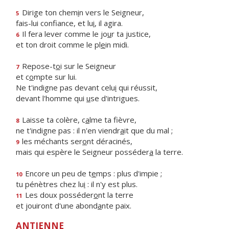
Dirige ton chem
i
n vers le Seigneur,
5
fais-lui confiance, et lu
i
, il agira.
Il fera lever comme le jo
u
r ta justice,
6
et ton droit comme le pl
e
in midi.
Repose-t
o
i sur le Seigneur
7
et c
o
mpte sur lui.
Ne t'indigne pas devant celu
i
qui réussit,
devant l'homme qui
u
se d'intrigues.
Laisse ta colère, c
a
lme ta fièvre,
8
ne t'indigne pas : il n'en viendr
a
it que du mal ;
les méchants ser
o
nt déracinés,
9
mais qui espère le Seigneur posséder
a
la terre.
Encore un peu de t
e
mps : plus d'impie ;
10
tu pénètres chez lu
i
: il n'y est plus.
Les doux posséder
o
nt la terre
11
et jouiront d'une abond
a
nte paix.
ANTIENNE