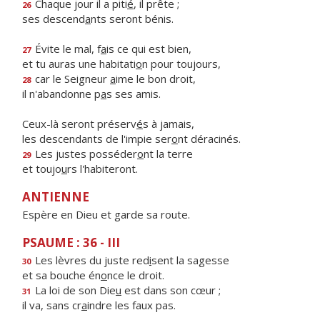
Chaque jour il a piti
é
, il prête ;
26
ses descend
a
nts seront bénis.
Évite le mal, f
a
is ce qui est bien,
27
et tu auras une habitati
o
n pour toujours,
car le Seigneur
a
ime le bon droit,
28
il n'abandonne p
a
s ses amis.
Ceux-là seront préserv
é
s à jamais,
les descendants de l'impie ser
o
nt déracinés.
Les justes posséder
o
nt la terre
29
et toujo
u
rs l'habiteront.
ANTIENNE
Espère en Dieu et garde sa route.
PSAUME : 36 - III
Les lèvres du juste red
i
sent la sagesse
30
et sa bouche én
o
nce le droit.
La loi de son Die
u
est dans son cœur ;
31
il va, sans cr
a
indre les faux pas.