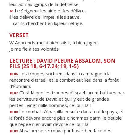
leur abri au t
e
mps de la détresse.
Le Seigneur les
a
ide et les délivre,
40
il les délivre de l'impie, il les sauve,
car ils cherchent en lu
i
leur refuge.
VERSET
V/ Apprends-moi à bien saisir, à bien juger.
Je me fie à tes volontés.
LECTURE : DAVID PLEURE ABSALOM, SON
FILS (2S 18, 6-17.24; 19, 1-5)
Les troupes sortirent dans la campagne à la
18.06
rencontre d’Israël, et le combat eut lieu dans la forêt
d’Éphraïm.
C’est là que les troupes d’Israël furent battues par
18.07
les serviteurs de David et qu’il y eut de grandes
pertes : vingt mille hommes, ce jour-là !
Le combat s’éparpilla ensuite dans tout le pays, et
18.08
la forêt dévora encore plus d’hommes parmi le peuple
que l’épée n’en avait dévoré ce jour-là.
Absalom se retrouva par hasard en face des
18.09