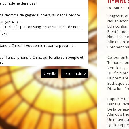
HYMNE :
 comblé ne dure pas !
La Tour du P
 à l’homme de gagner l’univers, s’il vient à perdre
Seigneur, au 
 ?
Nous venons 
E (Ap 4-5) —
Et la confian
as rachetés par ton sang, Seigneur ; tu fis de nous
Bientôt nous
e de rois.
3-25a
Nous les me
Afin qu’en t
dans le Christ : il vous enrichit par sa pauvreté.
Prennent na
Ce jour en tr
confiance, prions le Christ qui fortifie son peuple et
it :
Tu nous don
Vers le mys
Qui fit le pr
veille
lendemain
La première
Et chaque so
Dit ta lumièr
Rappelle-toi
Dans le vent
De la genès
Afin que l'
Un nouveau j
Qui le rappe