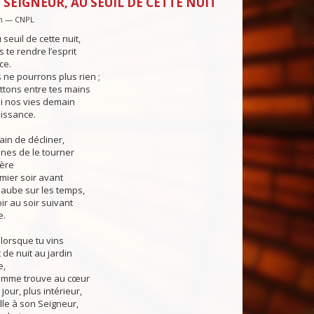
 SEIGNEUR, AU SEUIL DE CETTE NUIT
in — CNPL
seuil de cette nuit,
te rendre l’esprit
ce.
 ne pourrons plus rien ;
ttons entre tes mains
oi nos vies demain
issance.
ain de décliner,
nes de le tourner
tère
emier soir avant
 aube sur les temps,
ir au soir suivant
e.
 lorsque tu vins
 de nuit au jardin
e,
homme trouve au cœur
our, plus intérieur,
lle à son Seigneur,