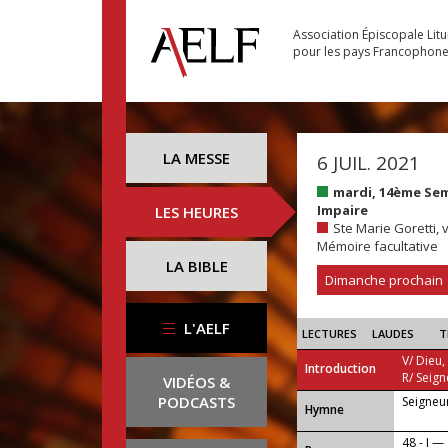
Association Épiscopale Lit
pour les pays Francophon
LA MESSE
6 JUIL. 2021
mardi, 14ème Se
Impaire
LES HEURES
Ste Marie Goretti, 
Mémoire facultative
LA BIBLE
Dimanche prochain
L'AELF
LECTURES
LAUDES
T
V/ Dieu,
Introduction
R/ Seign
VIDÉOS &
PODCASTS
Seigneur
...
Hymne
48 - I —