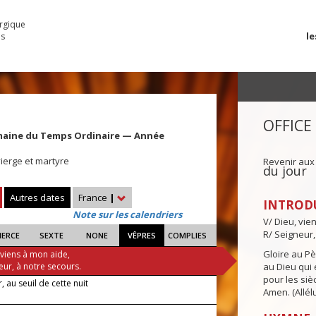
urgique
le
es
OFFICE
maine du Temps Ordinaire — Année
vierge et martyre
Revenir aux
du jour
Autres dates
France
|
INTROD
Note sur les calendriers
V/ Dieu, vie
R/ Seigneur,
IERCE
SEXTE
NONE
VÊPRES
COMPLIES
Gloire au Pèr
 viens à mon aide,
eur, à notre secours.
au Dieu qui e
pour les siè
, au seuil de cette nuit
Amen. (Allélu