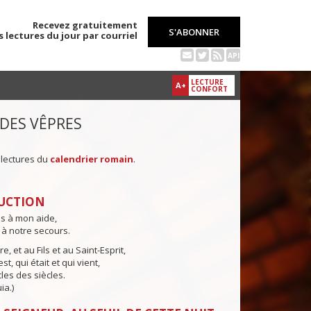
Recevez gratuitement
S'ABONNER
s lectures du jour par courriel
API
LECTURE
A+
CONFORT
 DES VÊPRES
 lectures du
calendrier romain
.
UCTION
ns à mon aide,
 à notre secours.
e, et au Fils et au Saint-Esprit,
st, qui était et qui vient,
cles des siècles.
ia.)