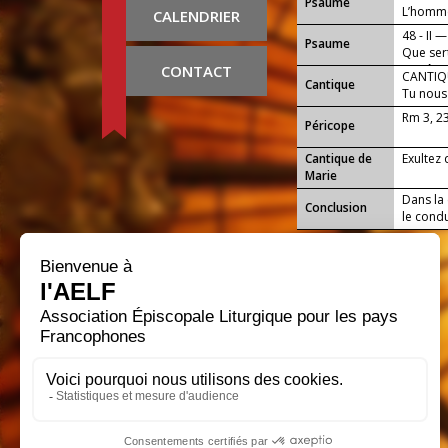
Psaume
L’homme
CALENDRIER
48 - II —
Psaume
Que sert
CONTACT
son âme
CANTIQU
Cantique
Tu nous 
un peupl
Rm 3, 2
Péricope
Cantique de
Exultez 
Marie
Dans la 
Conclusion
le condu