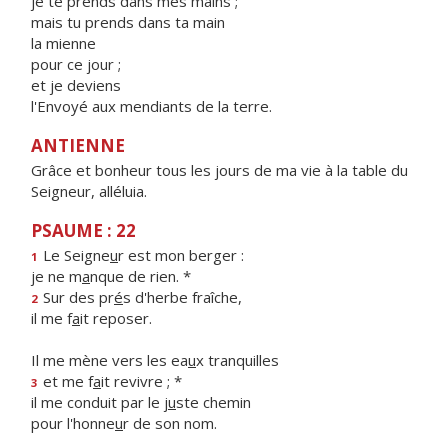
je te prends dans mes mains ;
mais tu prends dans ta main
la mienne
pour ce jour ;
et je deviens
l'Envoyé aux mendiants de la terre.
ANTIENNE
Grâce et bonheur tous les jours de ma vie à la table du
Seigneur, alléluia.
PSAUME : 22
Le Seigne
u
r est mon berger :
1
je ne m
a
nque de rien. *
Sur des pr
é
s d'herbe fraîche,
2
il me f
a
it reposer.
Il me mène vers les ea
u
x tranquilles
et me f
a
it revivre ; *
3
il me conduit par le j
u
ste chemin
pour l'honne
u
r de son nom.