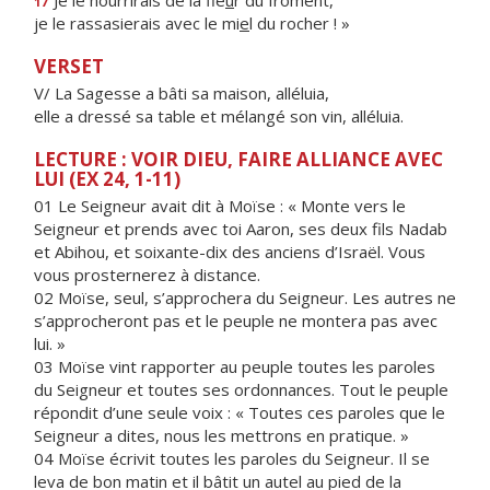
Je le nourrirais de la fle
u
r du froment,
17
je le rassasierais avec le mi
e
l du rocher ! »
VERSET
V/ La Sagesse a bâti sa maison, alléluia,
elle a dressé sa table et mélangé son vin, alléluia.
LECTURE : VOIR DIEU, FAIRE ALLIANCE AVEC
LUI (EX 24, 1-11)
01 Le Seigneur avait dit à Moïse : « Monte vers le
Seigneur et prends avec toi Aaron, ses deux fils Nadab
et Abihou, et soixante-dix des anciens d’Israël. Vous
vous prosternerez à distance.
02 Moïse, seul, s’approchera du Seigneur. Les autres ne
s’approcheront pas et le peuple ne montera pas avec
lui. »
03 Moïse vint rapporter au peuple toutes les paroles
du Seigneur et toutes ses ordonnances. Tout le peuple
répondit d’une seule voix : « Toutes ces paroles que le
Seigneur a dites, nous les mettrons en pratique. »
04 Moïse écrivit toutes les paroles du Seigneur. Il se
leva de bon matin et il bâtit un autel au pied de la