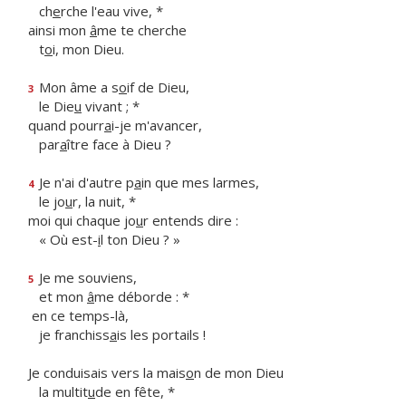
ch
e
rche l'eau vive, *
ainsi mon
â
me te cherche
t
o
i, mon Dieu.
Mon âme a s
o
if de Dieu,
3
le Die
u
vivant ; *
quand pourr
a
i-je m'avancer,
par
a
ître face à Dieu ?
Je n'ai d'autre p
a
in que mes larmes,
4
le jo
u
r, la nuit, *
moi qui chaque jo
u
r entends dire :
« Où est-
i
l ton Dieu ? »
Je me souviens,
5
et mon
â
me déborde : *
en ce temps-là,
je franchiss
a
is les portails !
Je conduisais vers la mais
o
n de mon Dieu
la multit
u
de en fête, *