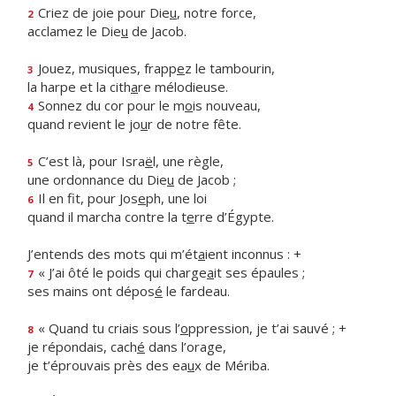
Criez de joie pour Die
u
, notre force,
2
acclamez le Die
u
de Jacob.
Jouez, musiques, frapp
e
z le tambourin,
3
la harpe et la cith
a
re mélodieuse.
Sonnez du cor pour le m
o
is nouveau,
4
quand revient le jo
u
r de notre fête.
C’est là, pour Isra
ë
l, une règle,
5
une ordonnance du Die
u
de Jacob ;
Il en fit, pour Jos
e
ph, une loi
6
quand il marcha contre la t
e
rre d’Égypte.
J’entends des mots qui m’ét
a
ient inconnus : +
« J’ai ôté le poids qui charge
a
it ses épaules ;
7
ses mains ont dépos
é
le fardeau.
« Quand tu criais sous l’
o
ppression, je t’ai sauvé ; +
8
je répondais, cach
é
dans l’orage,
je t’éprouvais près des ea
u
x de Mériba.