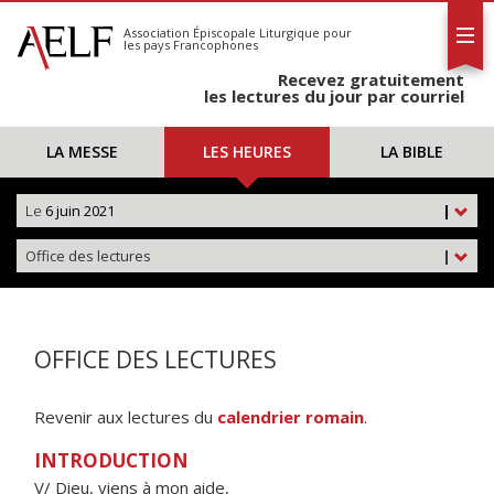
L'AELF
S'abonner
Association Épiscopale Liturgique
pour
les pays Francophones
Calendrier
Recevez gratuitement
Contact
les lectures du jour par courriel
LA MESSE
LES HEURES
LA BIBLE
Le
6 juin 2021
|
Office des lectures
|
OFFICE DES LECTURES
Revenir aux lectures du
calendrier romain
.
INTRODUCTION
V/ Dieu, viens à mon aide,