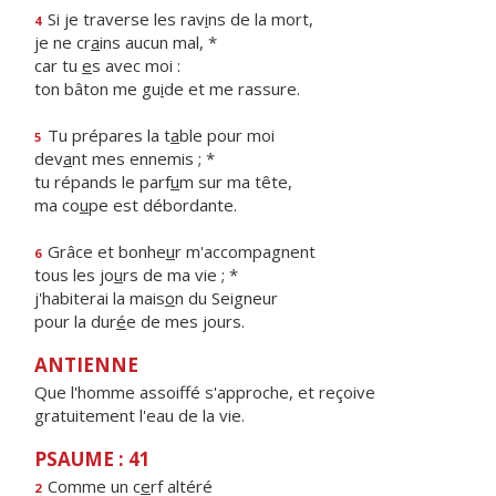
Si je traverse les rav
i
ns de la mort,
4
je ne cr
a
ins aucun mal, *
car tu
e
s avec moi :
ton bâton me gu
i
de et me rassure.
Tu prépares la t
a
ble pour moi
5
dev
a
nt mes ennemis ; *
tu répands le parf
u
m sur ma tête,
ma co
u
pe est débordante.
Grâce et bonhe
u
r m'accompagnent
6
tous les jo
u
rs de ma vie ; *
j'habiterai la mais
o
n du Seigneur
pour la dur
é
e de mes jours.
ANTIENNE
Que l'homme assoiffé s'approche, et reçoive
gratuitement l'eau de la vie.
PSAUME : 41
Comme un c
e
rf altéré
2