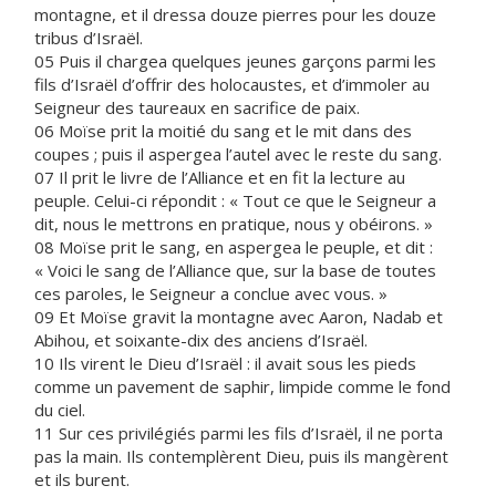
montagne, et il dressa douze pierres pour les douze
tribus d’Israël.
05 Puis il chargea quelques jeunes garçons parmi les
fils d’Israël d’offrir des holocaustes, et d’immoler au
Seigneur des taureaux en sacrifice de paix.
06 Moïse prit la moitié du sang et le mit dans des
coupes ; puis il aspergea l’autel avec le reste du sang.
07 Il prit le livre de l’Alliance et en fit la lecture au
peuple. Celui-ci répondit : « Tout ce que le Seigneur a
dit, nous le mettrons en pratique, nous y obéirons. »
08 Moïse prit le sang, en aspergea le peuple, et dit :
« Voici le sang de l’Alliance que, sur la base de toutes
ces paroles, le Seigneur a conclue avec vous. »
09 Et Moïse gravit la montagne avec Aaron, Nadab et
Abihou, et soixante-dix des anciens d’Israël.
10 Ils virent le Dieu d’Israël : il avait sous les pieds
comme un pavement de saphir, limpide comme le fond
du ciel.
11 Sur ces privilégiés parmi les fils d’Israël, il ne porta
pas la main. Ils contemplèrent Dieu, puis ils mangèrent
et ils burent.