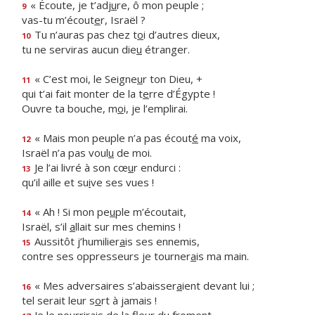
« Écoute, je t’adj
u
re, ô mon peuple ;
9
vas-tu m’écout
e
r, Israël ?
Tu n’auras pas chez t
o
i d’autres dieux,
10
tu ne serviras aucun die
u
étranger.
« C’est moi, le Seigne
u
r ton Dieu, +
11
qui t’ai fait monter de la t
e
rre d’Égypte !
Ouvre ta bouche, m
o
i, je l’emplirai.
« Mais mon peuple n’a pas écout
é
ma voix,
12
Israël n’a pas voul
u
de moi.
Je l’ai livré à son cœ
u
r endurci :
13
qu’il aille et su
i
ve ses vues !
« Ah ! Si mon pe
u
ple m’écoutait,
14
Israël, s’il
a
llait sur mes chemins !
Aussitôt j’humilier
a
is ses ennemis,
15
contre ses oppresseurs je tourner
a
is ma main.
« Mes adversaires s’abaisser
a
ient devant lui ;
16
tel serait leur s
o
rt à jamais !