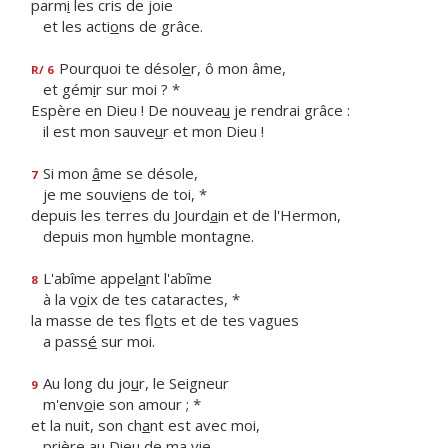
parm
i
les cris de joie
et les acti
o
ns de grâce.
Pourquoi te désol
e
r, ô mon âme,
R/ 6
et gém
i
r sur moi ? *
Espère en Dieu ! De nouvea
u
je rendrai grâce :
il est mon sauve
u
r et mon Dieu !
Si mon
â
me se désole,
7
je me souvi
e
ns de toi, *
depuis les terres du Jourd
a
in et de l'Hermon,
depuis mon h
u
mble montagne.
L'abîme appel
a
nt l'abîme
8
à la v
o
ix de tes cataractes, *
la masse de tes fl
o
ts et de tes vagues
a pass
é
sur moi.
Au long du jo
u
r, le Seigneur
9
m'env
o
ie son amour ; *
et la nuit, son ch
a
nt est avec moi,
prière au Die
u
de ma vie.