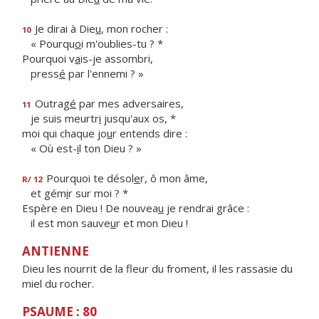
Je dirai à Die
u
, mon rocher :
10
« Pourqu
o
i m'oublies-tu ? *
Pourquoi v
a
is-je assombri,
press
é
par l'ennemi ? »
Outrag
é
par mes adversaires,
11
je suis meurtr
i
jusqu'aux os, *
moi qui chaque jo
u
r entends dire :
« Où est-
i
l ton Dieu ? »
Pourquoi te désol
e
r, ô mon âme,
R/ 12
et gém
i
r sur moi ? *
Espère en Dieu ! De nouvea
u
je rendrai grâce :
il est mon sauve
u
r et mon Dieu !
ANTIENNE
Dieu les nourrit de la fleur du froment, il les rassasie du
miel du rocher.
PSAUME : 80