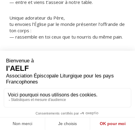
— entre et viens t’asseoir à notre table.
Unique adorateur du Père,
tu envoies l’Église par le monde présenter l’offrande de
ton corps :
— rassemble en toi ceux que tu nourris du même pain.
ORAISON
Seigneur Jésus Christ, dans cet admirable sacrement, tu
nous as laissé le mémorial de ta passion ; donne-nous
de vénérer d’un si grand amour les mystères de ton
corps et de ton sang, que nous puissions recueillir sans
cesse le fruit de ta rédemption. Toi qui règnes.
NOTRE PÈRE