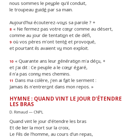
nous sommes le pe
u
ple qu'il conduit,
le troupeau guid
é
par sa main.
Aujourd'hui écouterez-vo
u
s sa parole ? +
« Ne fermez pas votre cœ
u
r comme au désert,
8
comme au jour de tentati
o
n et de défi,
où vos pères m'ont tent
é
et provoqué,
9
et pourtant ils avaient v
u
mon exploit.
« Quarante ans leur générati
o
n m'a déçu, +
10
et j'ai dit : Ce peuple a le cœ
u
r égaré,
il n'a pas conn
u
mes chemins.
Dans ma colère, j'en ai f
a
it le serment :
11
Jamais ils n'entrer
o
nt dans mon repos. »
HYMNE : QUAND VINT LE JOUR D’ÉTENDRE
LES BRAS
D. Rimaud — CNPL
Quand vint le jour d’étendre les bras
Et de lier la mort sur la croix,
Le Fils de l’homme, au cours d’un repas,