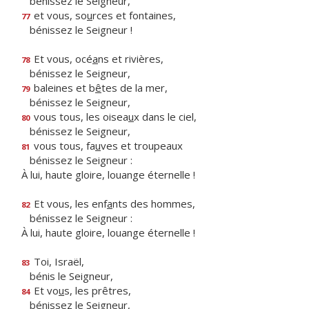
bénissez le Seigneur,
et vous, so
u
rces et fontaines,
77
bénissez le Seigneur !
Et vous, océ
a
ns et rivières,
78
bénissez le Seigneur,
baleines et b
ê
tes de la mer,
79
bénissez le Seigneur,
vous tous, les oisea
u
x dans le ciel,
80
bénissez le Seigneur,
vous tous, fa
u
ves et troupeaux
81
bénissez le Seigneur :
À lui, haute gloire, louange éternelle !
Et vous, les enf
a
nts des hommes,
82
bénissez le Seigneur :
À lui, haute gloire, louange éternelle !
Toi, Israël,
83
bénis le Seigneur,
Et vo
u
s, les prêtres,
84
bénissez le Seigneur,