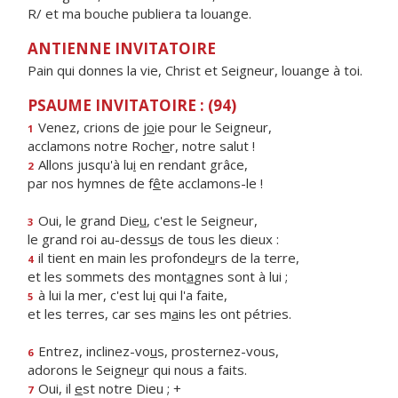
R/ et ma bouche publiera ta louange.
ANTIENNE INVITATOIRE
Pain qui donnes la vie, Christ et Seigneur, louange à toi.
PSAUME INVITATOIRE : (94)
Venez, crions de j
o
ie pour le Seigneur,
1
acclamons notre Roch
e
r, notre salut !
Allons jusqu'à lu
i
en rendant grâce,
2
par nos hymnes de f
ê
te acclamons-le !
Oui, le grand Die
u
, c'est le Seigneur,
3
le grand roi au-dess
u
s de tous les dieux :
il tient en main les profonde
u
rs de la terre,
4
et les sommets des mont
a
gnes sont à lui ;
à lui la mer, c'est lu
i
qui l'a faite,
5
et les terres, car ses m
a
ins les ont pétries.
Entrez, inclinez-vo
u
s, prosternez-vous,
6
adorons le Seigne
u
r qui nous a faits.
Oui, il
e
st notre Dieu ; +
7