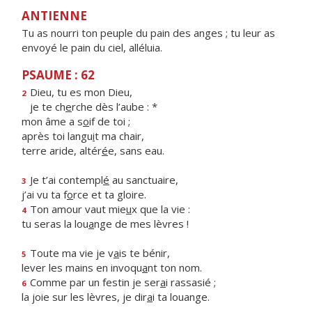
ANTIENNE
Tu as nourri ton peuple du pain des anges ; tu leur as
envoyé le pain du ciel, alléluia.
PSAUME : 62
Dieu, tu es mon Dieu,
2
je te ch
e
rche dès l’aube : *
mon âme a s
o
if de toi ;
après toi langu
i
t ma chair,
terre aride, altér
é
e, sans eau.
Je t’ai contempl
é
au sanctuaire,
3
j’ai vu ta f
o
rce et ta gloire.
Ton amour vaut mie
u
x que la vie :
4
tu seras la lou
a
nge de mes lèvres !
Toute ma vie je v
a
is te bénir,
5
lever les mains en invoqu
a
nt ton nom.
Comme par un festin je ser
a
i rassasié ;
6
la joie sur les lèvres, je dir
a
i ta louange.