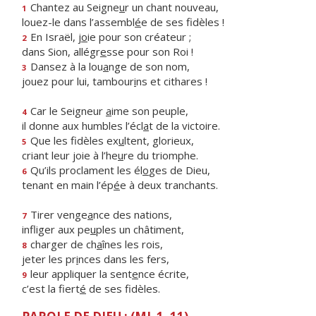
Chantez au Seigne
u
r un chant nouveau,
1
louez-le dans l’assembl
é
e de ses fidèles !
En Israël, j
o
ie pour son créateur ;
2
dans Sion, allégr
e
sse pour son Roi !
Dansez à la lou
a
nge de son nom,
3
jouez pour lui, tambour
i
ns et cithares !
Car le Seigneur
a
ime son peuple,
4
il donne aux humbles l’écl
a
t de la victoire.
Que les fidèles ex
u
ltent, glorieux,
5
criant leur joie à l’he
u
re du triomphe.
Qu’ils proclament les él
o
ges de Dieu,
6
tenant en main l’ép
é
e à deux tranchants.
Tirer venge
a
nce des nations,
7
infliger aux pe
u
ples un châtiment,
charger de ch
a
înes les rois,
8
jeter les pr
i
nces dans les fers,
leur appliquer la sent
e
nce écrite,
9
c’est la fiert
é
de ses fidèles.