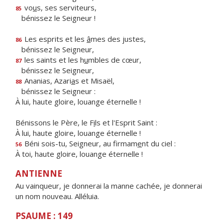
vo
u
s, ses serviteurs,
85
bénissez le Seigneur !
Les esprits et les
â
mes des justes,
86
bénissez le Seigneur,
les saints et les h
u
mbles de cœur,
87
bénissez le Seigneur,
Ananias, Azari
a
s et Misaël,
88
bénissez le Seigneur :
À lui, haute gloire, louange éternelle !
Bénissons le Père, le F
i
ls et l'Esprit Saint :
À lui, haute gloire, louange éternelle !
Béni sois-tu, Seigneur, au firmam
e
nt du ciel :
56
À toi, haute gloire, louange éternelle !
ANTIENNE
Au vainqueur, je donnerai la manne cachée, je donnerai
un nom nouveau. Alléluia.
PSAUME : 149