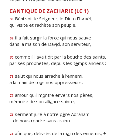
CANTIQUE DE ZACHARIE (LC 1)
Béni soit le Seigneur, le Die
u
d'Israël,
68
qui visite et rach
è
te son peuple.
Il a fait surgir la f
o
rce qui nous sauve
69
dans la maison de Dav
i
d, son serviteur,
comme il l'avait dit par la bo
u
che des saints,
70
par ses prophètes, depuis les t
e
mps anciens :
salut qui nous arr
a
che à l'ennemi,
71
à la main de to
u
s nos oppresseurs,
amour qu'il m
o
ntre envers nos pères,
72
mémoire de son alli
a
nce sainte,
serment juré à notre p
è
re Abraham
73
de nous r
e
ndre sans crainte,
afin que, délivrés de la m
a
in des ennemis, +
74