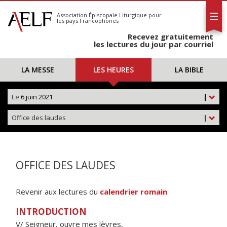
L'AELF
S'abonner
Association Épiscopale Liturgique
pour
les pays Francophones
Calendrier
Recevez gratuitement
Contact
les lectures du jour par courriel
LA MESSE
LES HEURES
LA BIBLE
Le
6 juin 2021
|
Office des laudes
|
OFFICE DES LAUDES
Revenir aux lectures du
calendrier romain
.
INTRODUCTION
V/ Seigneur, ouvre mes lèvres,