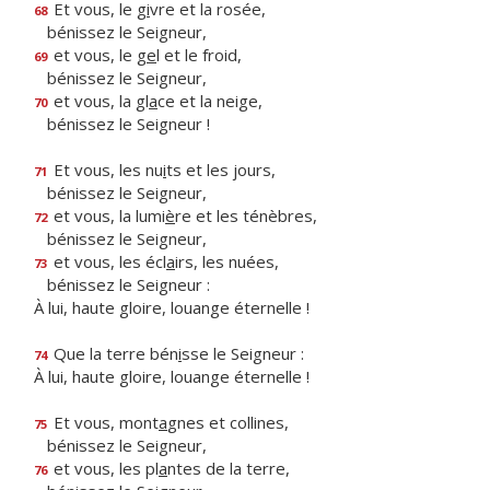
Et vous, le g
i
vre et la rosée,
68
bénissez le Seigneur,
et vous, le g
e
l et le froid,
69
bénissez le Seigneur,
et vous, la gl
a
ce et la neige,
70
bénissez le Seigneur !
Et vous, les nu
i
ts et les jours,
71
bénissez le Seigneur,
et vous, la lumi
è
re et les ténèbres,
72
bénissez le Seigneur,
et vous, les écl
a
irs, les nuées,
73
bénissez le Seigneur :
À lui, haute gloire, louange éternelle !
Que la terre bén
i
sse le Seigneur :
74
À lui, haute gloire, louange éternelle !
Et vous, mont
a
gnes et collines,
75
bénissez le Seigneur,
et vous, les pl
a
ntes de la terre,
76