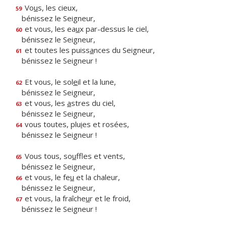
Vo
u
s, les cieux,
59
bénissez le Seigneur,
et vous, les ea
u
x par-dessus le ciel,
60
bénissez le Seigneur,
et toutes les puiss
a
nces du Seigneur,
61
bénissez le Seigneur !
Et vous, le sol
e
il et la lune,
62
bénissez le Seigneur,
et vous, les
a
stres du ciel,
63
bénissez le Seigneur,
vous toutes, plu
i
es et rosées,
64
bénissez le Seigneur !
Vous tous, so
u
ffles et vents,
65
bénissez le Seigneur,
et vous, le fe
u
et la chaleur,
66
bénissez le Seigneur,
et vous, la fraîche
u
r et le froid,
67
bénissez le Seigneur !