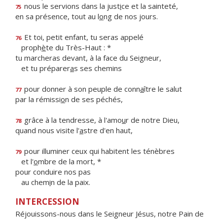
nous le servions dans la just
i
ce et la sainteté,
75
en sa présence, tout au l
o
ng de nos jours.
Et toi, petit enfant, tu seras appelé
76
proph
è
te du Très-Haut : *
tu marcheras devant, à la face du Seigneur,
et tu préparer
a
s ses chemins
pour donner à son peuple de conn
a
ître le salut
77
par la rémissi
o
n de ses péchés,
grâce à la tendresse, à l'amo
u
r de notre Dieu,
78
quand nous visite l'
a
stre d'en haut,
pour illuminer ceux qui habitent les ténèbres
79
et l'
o
mbre de la mort, *
pour conduire nos pas
au chem
i
n de la paix.
INTERCESSION
Réjouissons-nous dans le Seigneur Jésus, notre Pain de