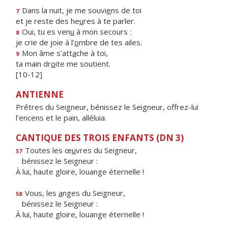
Dans la nuit, je me souvi
e
ns de toi
7
et je reste des he
u
res à te parler.
Oui, tu es ven
u
à mon secours :
8
je crie de joie à l’
o
mbre de tes ailes.
Mon âme s’att
a
che à toi,
9
ta main dr
o
ite me soutient.
[10-12]
ANTIENNE
Prêtres du Seigneur, bénissez le Seigneur, offrez-lui
l’encens et le pain, alléluia.
CANTIQUE DES TROIS ENFANTS (DN 3)
Toutes les œ
u
vres du Seigneur,
57
bénissez le Seigneur :
À lui, haute gloire, louange éternelle !
Vous, les
a
nges du Seigneur,
58
bénissez le Seigneur :
À lui, haute gloire, louange éternelle !