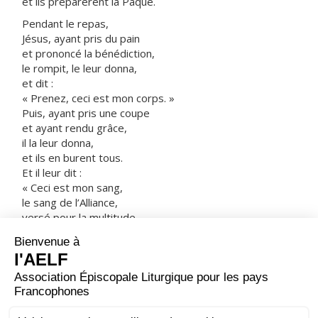
et ils préparèrent la Pâque.
Pendant le repas,
Jésus, ayant pris du pain
et prononcé la bénédiction,
le rompit, le leur donna,
et dit :
« Prenez, ceci est mon corps. »
Puis, ayant pris une coupe
et ayant rendu grâce,
il la leur donna,
et ils en burent tous.
Et il leur dit :
« Ceci est mon sang,
le sang de l’Alliance,
versé pour la multitude.
Amen, je vous le dis :
je ne boirai plus du fruit de la vigne,
jusqu’au jour où je le boirai, nouveau,
dans le royaume de Dieu. »
Après avoir chanté les psaumes,
ils partirent pour le mont des Oliviers.