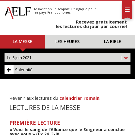
L'AELF
S'abonner
Association Épiscopale Liturgique
pour
les pays Francophones
Calendrier
Recevez gratuitement
Contact
les lectures du jour par courriel
LA MESSE
LES HEURES
LA BIBLE
Le
6 juin 2021
|
Solennité
Revenir aux lectures du
calendrier romain
.
LECTURES DE LA MESSE
PREMIÈRE LECTURE
« Voici le sang de l’Alliance que le Seigneur a conclue
avec vous » (Ex 24, 3-8)