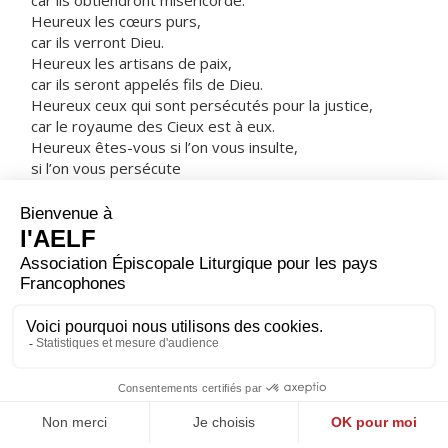
car ils obtiendront miséricorde.
Heureux les cœurs purs,
car ils verront Dieu.
Heureux les artisans de paix,
car ils seront appelés fils de Dieu.
Heureux ceux qui sont persécutés pour la justice,
car le royaume des Cieux est à eux.
Heureux êtes-vous si l’on vous insulte,
si l’on vous persécute
et si l’on dit faussement toute sorte de mal contre
vous,
à cause de moi.
Réjouissez- vous, soyez dans l’allégresse,
car votre récompense est grande dans les cieux !
C’est ainsi qu’on a persécuté
les prophètes qui vous ont précédés. »
– Acclamons la Parole de Dieu.