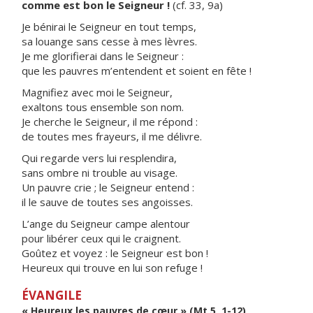
comme est bon le Seigneur !
(cf. 33, 9a)
Je bénirai le Seigneur en tout temps,
sa louange sans cesse à mes lèvres.
Je me glorifierai dans le Seigneur :
que les pauvres m’entendent et soient en fête !
Magnifiez avec moi le Seigneur,
exaltons tous ensemble son nom.
Je cherche le Seigneur, il me répond :
de toutes mes frayeurs, il me délivre.
Qui regarde vers lui resplendira,
sans ombre ni trouble au visage.
Un pauvre crie ; le Seigneur entend :
il le sauve de toutes ses angoisses.
L’ange du Seigneur campe alentour
pour libérer ceux qui le craignent.
Goûtez et voyez : le Seigneur est bon !
Heureux qui trouve en lui son refuge !
ÉVANGILE
« Heureux les pauvres de cœur » (Mt 5, 1-12)