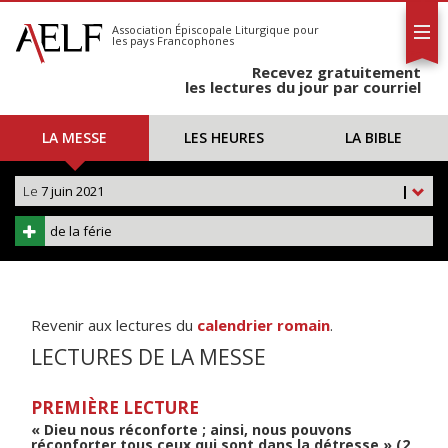
L'AELF
S'abonner
Association Épiscopale Liturgique
pour
les pays Francophones
Calendrier
Recevez gratuitement
Contact
les lectures du jour par courriel
LA MESSE
LES HEURES
LA BIBLE
Le
7 juin 2021
|
de la férie
Revenir aux lectures du
calendrier romain
.
LECTURES DE LA MESSE
PREMIÈRE LECTURE
« Dieu nous réconforte ; ainsi, nous pouvons
réconforter tous ceux qui sont dans la détresse » (2