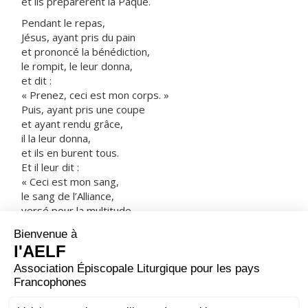
et ils préparèrent la Pâque.
Pendant le repas,
Jésus, ayant pris du pain
et prononcé la bénédiction,
le rompit, le leur donna,
et dit :
« Prenez, ceci est mon corps. »
Puis, ayant pris une coupe
et ayant rendu grâce,
il la leur donna,
et ils en burent tous.
Et il leur dit :
« Ceci est mon sang,
le sang de l’Alliance,
versé pour la multitude.
Amen, je vous le dis :
je ne boirai plus du fruit de la vigne,
jusqu’au jour où je le boirai, nouveau,
dans le royaume de Dieu. »
Après avoir chanté les psaumes,
ils partirent pour le mont des Oliviers.