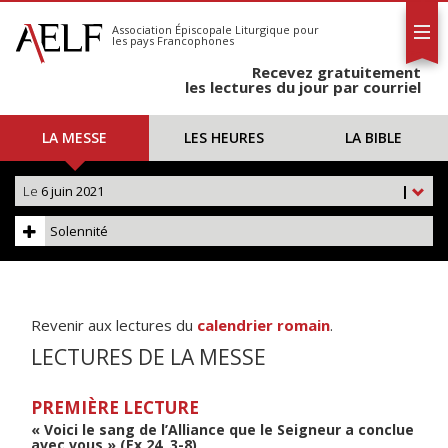
L'AELF
S'abonner
Association Épiscopale Liturgique
pour
les pays Francophones
Calendrier
Recevez gratuitement
Contact
les lectures du jour par courriel
LA MESSE
LES HEURES
LA BIBLE
Le
6 juin 2021
|
Solennité
Revenir aux lectures du
calendrier romain
.
LECTURES DE LA MESSE
PREMIÈRE LECTURE
« Voici le sang de l’Alliance que le Seigneur a conclue
avec vous » (Ex 24, 3-8)