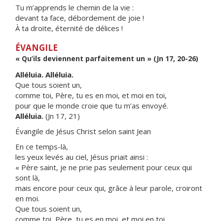
Tu m’apprends le chemin de la vie :
devant ta face, débordement de joie !
À ta droite, éternité de délices !
ÉVANGILE
« Qu’ils deviennent parfaitement un » (Jn 17, 20-26)
Alléluia. Alléluia.
Que tous soient un,
comme toi, Père, tu es en moi, et moi en toi,
pour que le monde croie que tu m’as envoyé.
Alléluia.
(Jn 17, 21)
Évangile de Jésus Christ selon saint Jean
En ce temps-là,
les yeux levés au ciel, Jésus priait ainsi :
« Père saint, je ne prie pas seulement pour ceux qui
sont là,
mais encore pour ceux qui, grâce à leur parole, croiront
en moi.
Que tous soient un,
comme toi, Père, tu es en moi, et moi en toi.