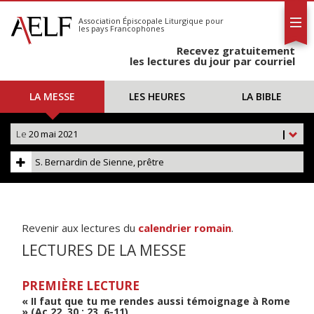
L'AELF
S'abonner
Association Épiscopale Liturgique
pour
les pays Francophones
Calendrier
Recevez gratuitement
Contact
les lectures du jour par courriel
LA MESSE
LES HEURES
LA BIBLE
Le
20 mai 2021
|
S. Bernardin de Sienne, prêtre
Revenir aux lectures du
calendrier romain
.
LECTURES DE LA MESSE
PREMIÈRE LECTURE
« II faut que tu me rendes aussi témoignage à Rome
» (Ac 22, 30 ; 23, 6-11)