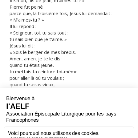
« Simon, fils de Jean, m’aimes-tu ? »
Pierre fut peiné
parce que, la troisième fois, Jésus lui demandait :
« M’aimes-tu ? »
Il lui répond :
« Seigneur, toi, tu sais tout :
tu sais bien que je t’aime. »
Jésus lui dit :
« Sois le berger de mes brebis.
Amen, amen, je te le dis :
quand tu étais jeune,
tu mettais ta ceinture toi-même
pour aller là où tu voulais ;
quand tu seras vieux,
tu étendras les mains,
et c’est un autre qui te mettra ta ceinture,
pour t’emmener là où tu ne voudrais pas aller. »
Jésus disait cela pour signifier par quel genre de mort
Pierre rendrait gloire à Dieu.
Sur ces mots, il lui dit :
« Suis-moi. »