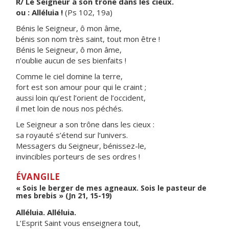
R/ Le Seigneur a son trône dans les cieux.
ou : Alléluia !
(Ps 102, 19a)
Bénis le Seigneur, ô mon âme,
bénis son nom très saint, tout mon être !
Bénis le Seigneur, ô mon âme,
n’oublie aucun de ses bienfaits !
Comme le ciel domine la terre,
fort est son amour pour qui le craint ;
aussi loin qu’est l’orient de l’occident,
il met loin de nous nos péchés.
Le Seigneur a son trône dans les cieux :
sa royauté s’étend sur l’univers.
Messagers du Seigneur, bénissez-le,
invincibles porteurs de ses ordres !
ÉVANGILE
« Sois le berger de mes agneaux. Sois le pasteur de
mes brebis » (Jn 21, 15-19)
Alléluia. Alléluia.
L’Esprit Saint vous enseignera tout,