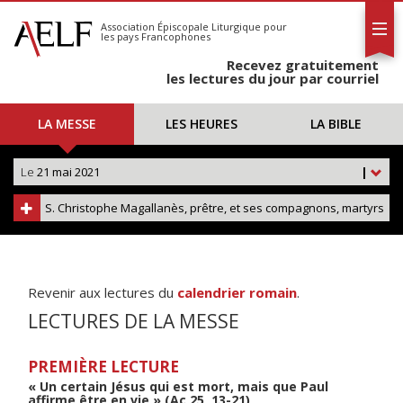
L'AELF
S'abonner
Association Épiscopale Liturgique
pour
les pays Francophones
Calendrier
Recevez gratuitement
Contact
les lectures du jour par courriel
LA MESSE
LES HEURES
LA BIBLE
Le
21 mai 2021
|
S. Christophe Magallanès, prêtre, et ses compagnons, martyrs
Revenir aux lectures du
calendrier romain
.
LECTURES DE LA MESSE
PREMIÈRE LECTURE
« Un certain Jésus qui est mort, mais que Paul
affirme être en vie » (Ac 25, 13-21)